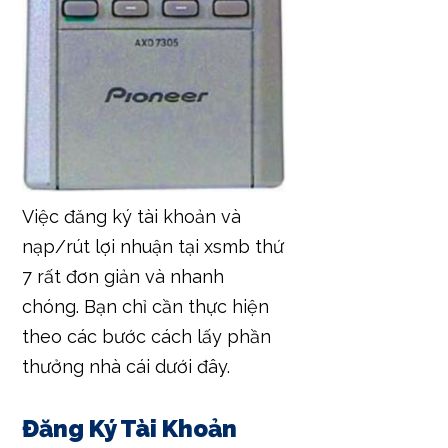
Việc đăng ký tài khoản và
nạp/rút lợi nhuận tại xsmb thứ
7 rất đơn giản và nhanh
chóng. Bạn chỉ cần thực hiện
theo các bước cách lấy phần
thưởng nhà cái dưới đây.
Đăng Ký Tài Khoản