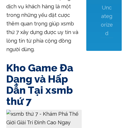
dịch vụ khách hàng là một
Unc
trong những yếu đặt cược
ateg
thêm quan trọng giúp xsmb
orize
thứ 7 xây dựng được uy tín và
d
lòng tin từ phía cộng đồng
người dùng.
Kho Game Đa
Dạng và Hấp
Dẫn Tại xsmb
thứ 7