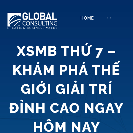
HOME
XSMB THỨ 7 –
KHÁM PHÁ THẾ
GIỚI GIẢI TRÍ
ĐỈNH CAO NGAY
HÔM NAY