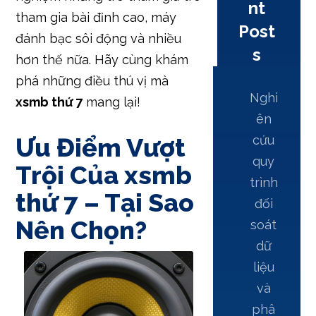
nt
tham gia bài đỉnh cao, máy
Post
đánh bạc sôi động và nhiều
s
hơn thế nữa. Hãy cùng khám
phá những điều thú vị mà
Nghi
xsmb thứ 7
mang lại!
ên
Ưu Điểm Vượt
cứu
quy
Trội Của xsmb
trình
thứ 7 – Tại Sao
đối
Nên Chọn?
soát
dữ
liệu
và
phâ