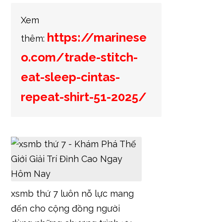
Xem
https://marinese
thêm:
o.com/trade-stitch-
eat-sleep-cintas-
repeat-shirt-51-2025/
xsmb thứ 7 luôn nỗ lực mang
đến cho cộng đồng người