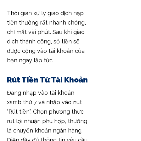
Thời gian xử lý giao dịch nạp
tiền thường rất nhanh chóng,
chỉ mất vài phút. Sau khi giao
dịch thành công, số tiền sẽ
được cộng vào tài khoản của
bạn ngay lập tức.
Rút Tiền Từ Tài Khoản
Đăng nhập vào tài khoản
xsmb thứ 7 và nhấp vào nút
“Rút tiền”. Chọn phương thức
rút lợi nhuận phù hợp, thường
là chuyển khoản ngân hàng.
Điền đầy đủ thông tin yêu cầu,