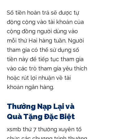
Số tiền hoàn trả sẽ được tự
động cộng vào tài khoản của
cộng đồng người dùng vào
mỗi thứ Hai hàng tuần. Người
tham gia có thể sử dụng số
tiền này để tiếp tục tham gia
vào các trò tham gia yêu thích
hoặc rút lợi nhuận về tài
khoản ngân hàng.
Thưởng Nạp Lại và
Quà Tặng Đặc Biệt
xsmb thứ 7 thường xuyên tổ
chức các chương trình thưởng