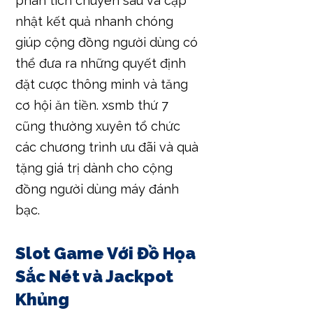
phân tích chuyên sâu và cập
nhật kết quả nhanh chóng
giúp cộng đồng người dùng có
thể đưa ra những quyết định
đặt cược thông minh và tăng
cơ hội ăn tiền. xsmb thứ 7
cũng thường xuyên tổ chức
các chương trình ưu đãi và quà
tặng giá trị dành cho cộng
đồng người dùng máy đánh
bạc.
Slot Game Với Đồ Họa
Sắc Nét và Jackpot
Khủng