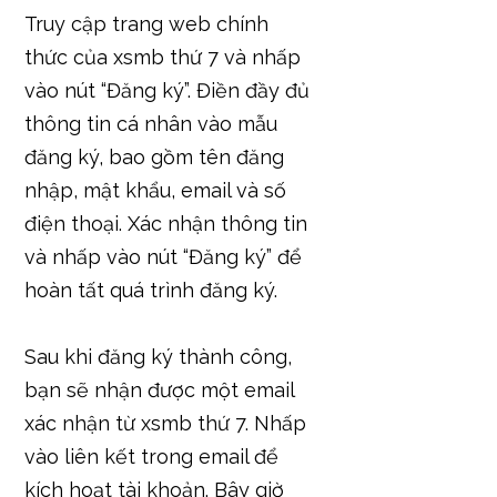
Truy cập trang web chính
thức của xsmb thứ 7 và nhấp
vào nút “Đăng ký”. Điền đầy đủ
thông tin cá nhân vào mẫu
đăng ký, bao gồm tên đăng
nhập, mật khẩu, email và số
điện thoại. Xác nhận thông tin
và nhấp vào nút “Đăng ký” để
hoàn tất quá trình đăng ký.
Sau khi đăng ký thành công,
bạn sẽ nhận được một email
xác nhận từ xsmb thứ 7. Nhấp
vào liên kết trong email để
kích hoạt tài khoản. Bây giờ