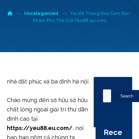
Uncategorized
Yeu88 Thăng Hoa Cảm Xúc -
Khám Phá Thế Giới Yeu88.eu.com
nhà đất phúc xá ba đình hà nội
Search
Chào mừng đến sở hữu sở hữu
chất lỏng ngoài giải trí thư dãn
đỉnh cao tại
https://yeu88.eu.com/
, nơi
Rece
bao bao gồm cả chúng ta