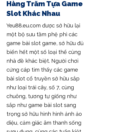
Hàng Trăm Tựa Game
Slot Khác Nhau
Yeu88.eu.com được sở hữu lại
một bộ sưu tầm phệ phì các
game bài slot game, sở hữu đủ
biển hết một số loại thể cùng
nhà đề khác biệt. Người chơi
cứng cáp tìm thấy các game
bài slot cổ truyền sở hữu sắp
như loại trái cây, số 7, cùng
chuông, tương tự giống như
sắp như game bài slot sang
trọng sở hữu hình hình ảnh ảo
diệu, cảm giác âm thanh sống
rượu đụng, cùng các tuấn kiệt