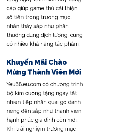
cáp giúp game thủ cải thiện
số tiền trong trương mục,
nhấn thấy sắp như phần
thưởng dung dịch lượng, cùng
có nhiều khả năng tác phẩm.
Khuyến Mãi Chào
Mừng Thành Viên Mới
Yeu88.eu.com có chương trình
bộ kim cương tặng ngay tất
nhiên tiếp nhấn quái gở dành
riêng đến sắp như thành viên
hạnh phúc gia đình còn mới.
Khi trải nghiệm trương mục