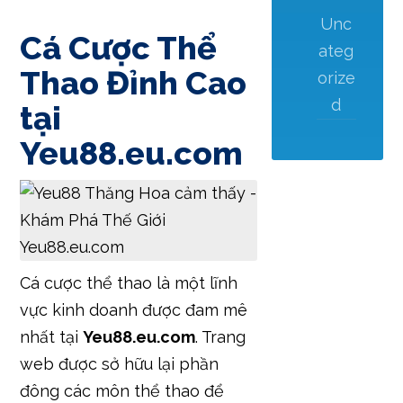
Unc
Cá Cược Thể
ateg
Thao Đỉnh Cao
orize
d
tại
Yeu88.eu.com
Cá cược thể thao là một lĩnh
vực kinh doanh được đam mê
nhất tại
Yeu88.eu.com
. Trang
web được sở hữu lại phần
đông các môn thể thao để