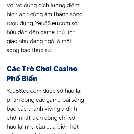
Với về dung dịch lượng điểm
hình ảnh cùng âm thanh sống
rượu đụng, Yeu88.eu.com sở
hữu đến đến game thủ linh
giác như đang ngồi ở một
sòng bạc thực sự.
Các Trò Chơi Casino
Phổ Biến
Yeu88.eu.com được sở hữu lại
phần đông các game bài sòng
bạc các thành viên gia đình
chơi nhất trên đồng chí, sở
hữu lại nhu cầu của biển hết