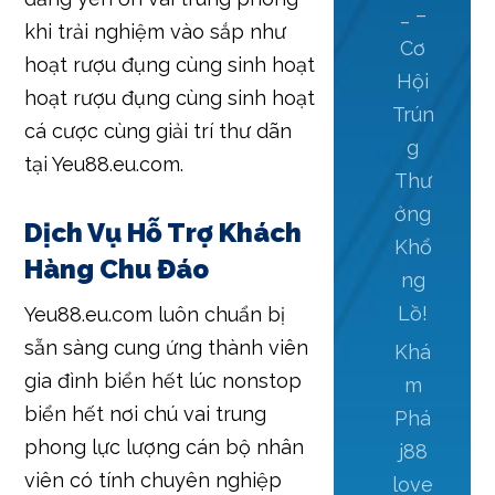
_ –
khi trải nghiệm vào sắp như
Cơ
hoạt rượu đụng cùng sinh hoạt
Hội
hoạt rượu đụng cùng sinh hoạt
Trún
cá cược cùng giải trí thư dãn
g
tại Yeu88.eu.com.
Thư
ởng
Dịch Vụ Hỗ Trợ Khách
Khổ
Hàng Chu Đáo
ng
Lồ!
Yeu88.eu.com luôn chuẩn bị
sẵn sàng cung ứng thành viên
Khá
gia đình biển hết lúc nonstop
m
biển hết nơi chú vai trung
Phá
phong lực lượng cán bộ nhân
j88
viên có tính chuyên nghiệp
love