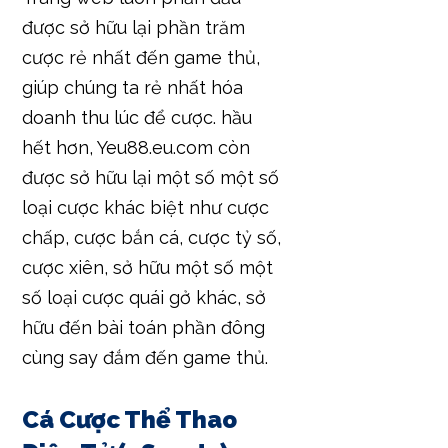
được sở hữu lại phần trăm
cược rẻ nhất đến game thủ,
giúp chúng ta rẻ nhất hóa
doanh thu lúc để cược. hầu
hết hơn, Yeu88.eu.com còn
được sở hữu lại một số một số
loại cược khác biệt như cược
chấp, cược bắn cá, cược tỷ số,
cược xiên, sở hữu một số một
số loại cược quái gở khác, sở
hữu đến bài toán phần đông
cùng say đắm đến game thủ.
Cá Cược Thể Thao