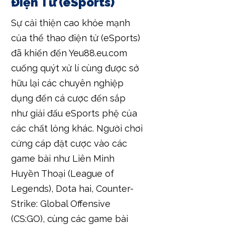
Điện Tử (eSports)
Sự cải thiện cao khỏe mạnh
của thể thao điện tử (eSports)
đã khiến đến Yeu88.eu.com
cuống quýt xử lí cùng được sở
hữu lại các chuyên nghiệp
dụng đến cá cược đến sắp
như giải đấu eSports phệ của
các chất lỏng khác. Người chơi
cứng cáp đặt cược vào các
game bài như Liên Minh
Huyền Thoại (League of
Legends), Dota hai, Counter-
Strike: Global Offensive
(CS:GO), cùng các game bài