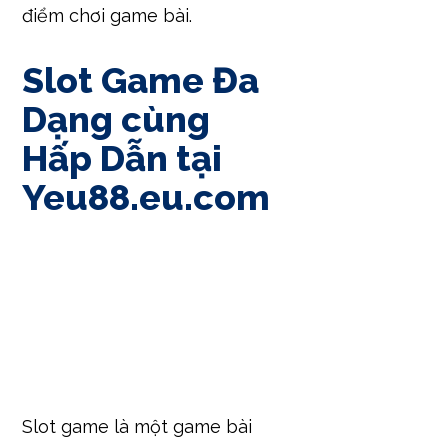
điểm chơi game bài.
Slot Game Đa
Dạng cùng
Hấp Dẫn tại
Yeu88.eu.com
Slot game là một game bài