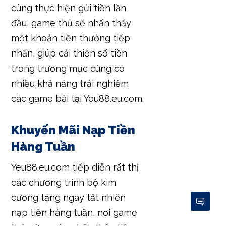
cùng thực hiện gửi tiền lần
đầu, game thủ sẽ nhấn thấy
một khoản tiền thưởng tiếp
nhấn, giúp cải thiện số tiền
trong trương mục cùng có
nhiều khả năng trải nghiệm
các game bài tại Yeu88.eu.com.
Khuyến Mãi Nạp Tiền
Hàng Tuần
Yeu88.eu.com tiếp diễn rất thị
các chương trình bộ kim
cương tặng ngay tất nhiên
nạp tiền hàng tuần, nơi game