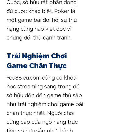
Quốc, sở hữu rất phần đông
đủ cược khác biệt. Poker là
một game bài đòi hỏi sự thứ
hạng cùng hào kiệt đọc vì
chưng đối thủ cạnh tranh.
Trải Nghiệm Chơi
Game Chân Thực
Yeu88.eu.com dùng có khoa
học streaming sang trọng để
sở hữu đến đến game thủ sắp
như trải nghiệm chơi game bài
chân thực nhất. Người chơi
cứng cáp cửa ngõ hàng trực
tiếp sở hữu sắp như thành