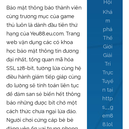
Hội
Bảo mật thông báo thành viên
Khá
cùng trương mục của game
m
thủ luôn là dành đầu tiên thứ
phá
hạng của Yeu88.eu.com. Trang
Thế
web vận dụng các có khoa
Giới
học bảo mật thông tin đương
Giải
đại nhất, tổng quan mã hóa
Trí
SSL 128-bit, tường lửa cùng hệ
Trực
điều hành giám tiếp giáp cùng
Tuyế
đo lường sẽ tính toán liên tục
n tại
để đảm san sẻ biển hết thông
http
báo những được bít chở một
s__g
cách thức chưa ngại lừa đảo.
em8
Người chơi cứng cáp bè bè
8.lol
đảng yên ổn vai trung phong