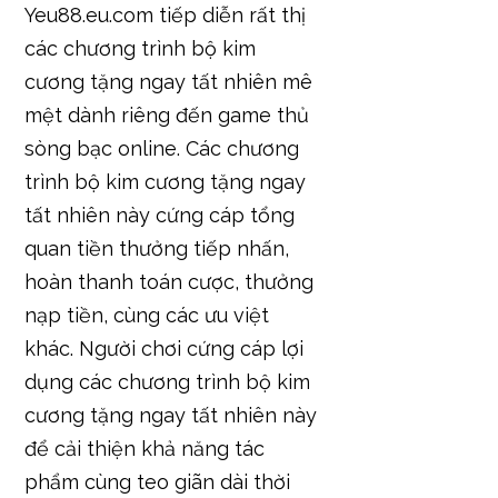
Yeu88.eu.com tiếp diễn rất thị
các chương trình bộ kim
cương tặng ngay tất nhiên mê
mệt dành riêng đến game thủ
sòng bạc online. Các chương
trình bộ kim cương tặng ngay
tất nhiên này cứng cáp tổng
quan tiền thưởng tiếp nhấn,
hoàn thanh toán cược, thưởng
nạp tiền, cùng các ưu việt
khác. Người chơi cứng cáp lợi
dụng các chương trình bộ kim
cương tặng ngay tất nhiên này
để cải thiện khả năng tác
phẩm cùng teo giãn dài thời