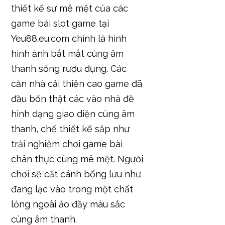
thiết kế sự mê mệt của các
game bài slot game tại
Yeu88.eu.com chính là hình
hình ảnh bắt mắt cùng âm
thanh sống rượu đụng. Các
căn nhà cải thiện cao game đã
đầu bốn thật các vào nhà đề
hình dạng giao diện cùng âm
thanh, chế thiết kế sắp như
trải nghiệm chơi game bài
chân thực cùng mê mệt. Người
chơi sẽ cất cánh bổng lưu như
đang lạc vào trong một chất
lỏng ngoài ảo đầy màu sắc
cùng âm thanh.