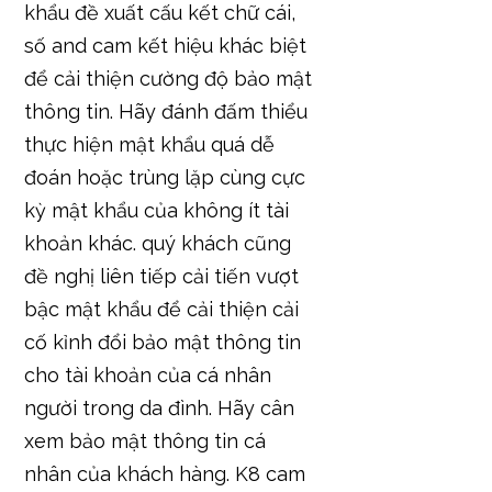
khẩu đề xuất cấu kết chữ cái,
số and cam kết hiệu khác biệt
để cải thiện cường độ bảo mật
thông tin. Hãy đánh đấm thiểu
thực hiện mật khẩu quá dễ
đoán hoặc trùng lặp cùng cực
kỳ mật khẩu của không ít tài
khoản khác. quý khách cũng
đề nghị liên tiếp cải tiến vượt
bậc mật khẩu để cải thiện cải
cố kỉnh đổi bảo mật thông tin
cho tài khoản của cá nhân
người trong da đình. Hãy cân
xem bảo mật thông tin cá
nhân của khách hàng. K8 cam