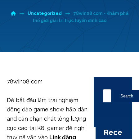
Uncategorized
78win08 com - Khám phá
thế giới giải trí trực tuyến đỉnh cao
78win08 com
Search
Để bắt đầu làm trải nghiệm
đông đảo game show hấp dẫn
and căn chặn chất lỏng lượng
cực cao tại K8, gamer đề nghị
Rece
truy nã vấn vào
Link đăng