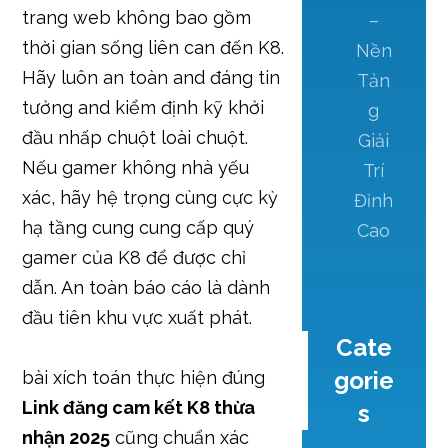
trang web không bao gồm
–
thời gian sống liên can đến K8.
Nền
Hãy luôn an toàn and đáng tin
Tản
tưởng and kiểm định kỹ khởi
g
đầu nhấp chuột loài chuột.
Giải
Nếu gamer không nhà yếu
Trí
xác, hãy hệ trọng cùng cực kỳ
Đỉnh
hạ tầng cung cung cấp quý
Cao
gamer của K8 để được chỉ
dẫn. An toàn báo cáo là dành
đầu tiên khu vực xuất phát.
Cate
gorie
bài xích toán thực hiện đúng
Link đăng cam kết K8 thừa
s
nhận 2025
cũng chuẩn xác