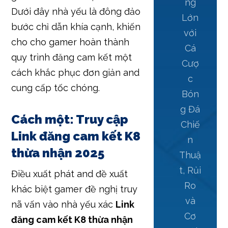
ng
Dưới đây nhà yếu là đông đảo
Lớn
bước chỉ dẫn khía cạnh, khiến
với
cho cho gamer hoàn thành
Cá
quy trình đăng cam kết một
Cượ
cách khắc phục đơn giản and
c
cung cấp tốc chóng.
Bón
g Đá
Cách một: Truy cập
Chiế
Link đăng cam kết K8
n
thừa nhận 2025
Thuậ
t, Rủi
Điều xuất phát and đề xuất
Ro
khác biệt gamer đề nghị truy
và
nã vấn vào nhà yếu xác
Link
Cơ
đăng cam kết K8 thừa nhận