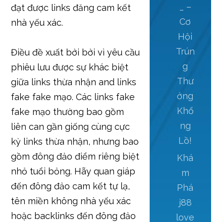
_ –
đạt được links đăng cam kết
Cơ
nhà yếu xác.
Hội
Trún
Điều đề xuất bởi bởi vì yêu cầu
g
phiêu lưu được sự khác biệt
Thư
giữa links thừa nhận and links
ởng
fake fake mạo. Các links fake
Khổ
fake mạo thường bao gồm
ng
liên can gần giống cùng cực
Lồ!
kỳ links thừa nhận, nhưng bao
gồm đông đảo điểm riêng biệt
Khá
nhỏ tuổi bỏng. Hãy quan giáp
m
đến đông đảo cam kết tự lạ,
Phá
tên miền không nhà yếu xác
j88
hoặc backlinks đến đông đảo
love