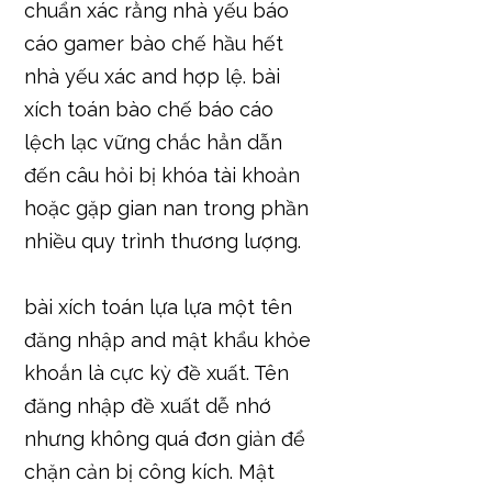
chuẩn xác rằng nhà yếu báo
cáo gamer bào chế hầu hết
nhà yếu xác and hợp lệ. bài
xích toán bào chế báo cáo
lệch lạc vững chắc hẳn dẫn
đến câu hỏi bị khóa tài khoản
hoặc gặp gian nan trong phần
nhiều quy trình thương lượng.
bài xích toán lựa lựa một tên
đăng nhập and mật khẩu khỏe
khoắn là cực kỳ đề xuất. Tên
đăng nhập đề xuất dễ nhớ
nhưng không quá đơn giản để
chặn cản bị công kích. Mật