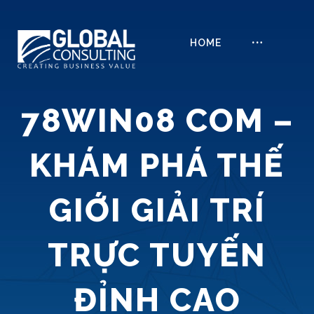
HOME
78WIN08 COM –
KHÁM PHÁ THẾ
GIỚI GIẢI TRÍ
TRỰC TUYẾN
ĐỈNH CAO