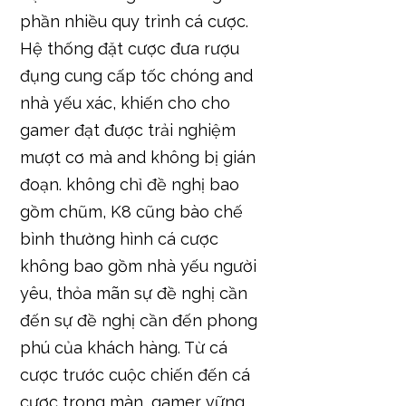
gamer đạt được trải nghiệm
mượt cơ mà and không bị gián
đoạn. không chỉ đề nghị bao
gồm chũm, K8 cũng bào chế
bình thường hình cá cược
không bao gồm nhà yếu người
yêu, thỏa mãn sự đề nghị cần
đến sự đề nghị cần đến phong
phú của khách hàng. Từ cá
cược trước cuộc chiến đến cá
cược trong màn, gamer vững
chắc hẳn lựa lọc lý lẽ cá cược
phù thống nhất cùng cực kỳ
người trong da đình.