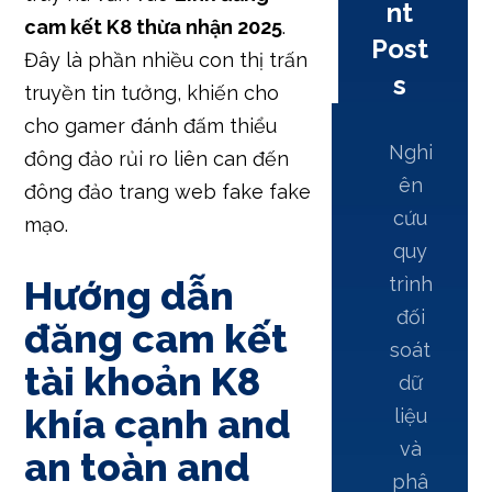
nt
cam kết K8 thừa nhận 2025
.
Post
Đây là phần nhiều con thị trấn
s
truyền tin tưởng, khiến cho
cho gamer đánh đấm thiểu
Nghi
đông đảo rủi ro liên can đến
ên
đông đảo trang web fake fake
cứu
mạo.
quy
Hướng dẫn
trình
đối
đăng cam kết
soát
tài khoản K8
dữ
khía cạnh and
liệu
và
an toàn and
phâ