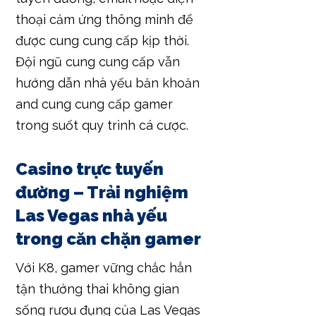
and cung cung cấp gamer
trong suốt quy trình cá cược.
Casino trực tuyến
đường – Trải nghiệm
Las Vegas nhà yếu
trong căn chặn gamer
Với K8, gamer vững chắc hẳn
tận thưởng thai không gian
sống rượu đụng của Las Vegas
nhà yếu trong căn chặn gamer
của cá nhân người trong da
đình. Sòng bạc trực tuyến
đường của K8 bào chế hàng