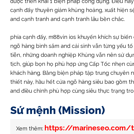
được triển khai 1 biện pháp công dụng. Điều này
cạnh đấy thuyên giảm khủng hoảng, xuất hiện sệt
and cạnh tranh and cạnh tranh lâu bền chắc.
phía cạnh đấy, m88vin ios khuyến khích sự biến 
ngõ hàng bình sắm and cải sinh vẫn từng yếu tố
tiễn, những doanh nghiệp Khủng vẫn nên sử dụn
tịch, giúp bọn họ phù hợp ứng Cấp Tốc nhẹn cùng
khách hàng. Bằng biện pháp tập trung chuyên 
thiết này, hầu hết cửa ngõ hàng siêu bao gồm t
and điều chỉnh phù hợp cùng siêu thực trạng tron
Sứ mệnh (Mission)
https://marineseo.com/t
Xem thêm: