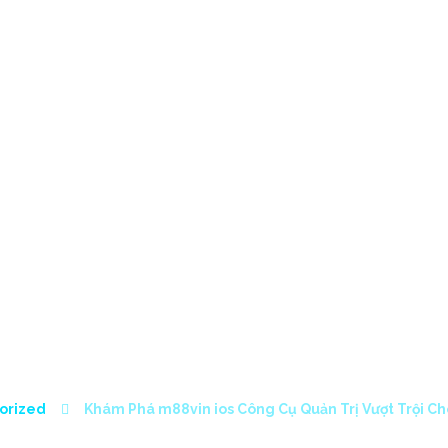
HOME
SERVICES
PROJE
VIN IOS CÔNG CỤ 
ỘI CHO DOANH NGH
orized
Khám Phá m88vin ios Công Cụ Quản Trị Vượt Trội C