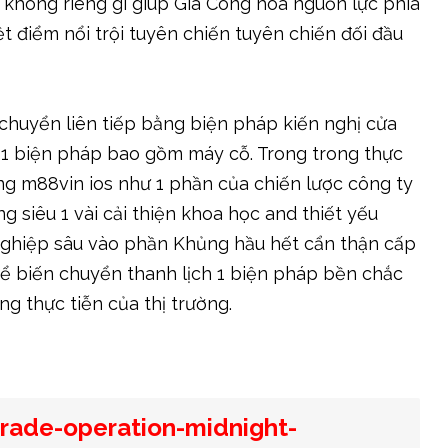
 không riêng gì giúp Gia Công hóa nguồn lực phía
 điểm nổi trội tuyên chiến tuyên chiến đối đầu
chuyển liên tiếp bằng biện pháp kiến nghị cửa
 1 biện pháp bao gồm máy cỗ. Trong trong thực
g m88vin ios như 1 phần của chiến lược công ty
 siêu 1 vài cải thiện khoa học and thiết yếu
nghiệp sâu vào phần Khủng hầu hết cẩn thận cấp
hể biến chuyển thanh lịch 1 biện pháp bền chắc
g thực tiễn của thị trường.
rade-operation-midnight-