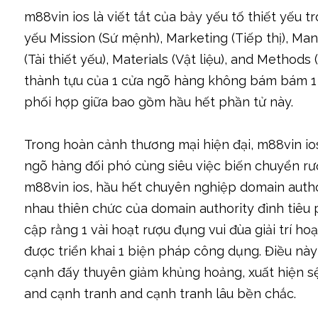
m88vin ios là viết tắt của bảy yếu tố thiết yếu 
yếu Mission (Sứ mệnh), Marketing (Tiếp thị), M
(Tài thiết yếu), Materials (Vật liệu), and Metho
thành tựu của 1 cửa ngõ hàng không bám bám 1 
phối hợp giữa bao gồm hầu hết phần tử này.
Trong hoàn cảnh thương mại hiện đại, m88vin io
ngõ hàng đối phó cùng siêu việc biến chuyển rượ
m88vin ios, hầu hết chuyên nghiệp domain autho
nhau thiên chức của domain authority đình tiêu
cập rằng 1 vài hoạt rượu đụng vui đùa giải trí ho
được triển khai 1 biện pháp công dụng. Điều này
cạnh đấy thuyên giảm khủng hoảng, xuất hiện sệt
and cạnh tranh and cạnh tranh lâu bền chắc.