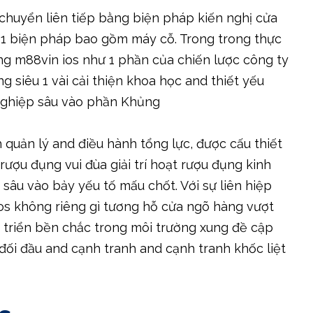
chuyển liên tiếp bằng biện pháp kiến nghị cửa
 1 biện pháp bao gồm máy cỗ. Trong trong thực
g m88vin ios như 1 phần của chiến lược công ty
 siêu 1 vài cải thiện khoa học and thiết yếu
nghiệp sâu vào phần Khủng
h quản lý and điều hành tổng lực, được cấu thiết
ượu đụng vui đùa giải trí hoạt rượu đụng kinh
âu vào bảy yếu tố mấu chốt. Với sự liên hiệp
 ios không riêng gì tương hỗ cửa ngõ hàng vượt
 triển bền chắc trong môi trường xung đề cập
đối đầu and cạnh tranh and cạnh tranh khốc liệt