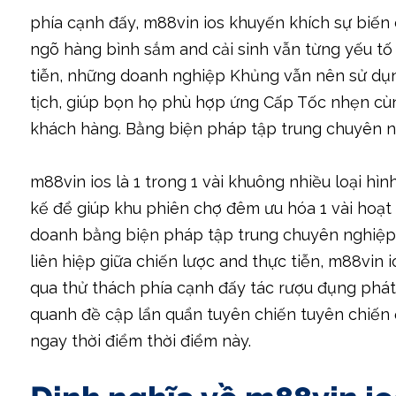
phía cạnh đấy, m88vin ios khuyến khích sự biến 
ngõ hàng bình sắm and cải sinh vẫn từng yếu tố
tiễn, những doanh nghiệp Khủng vẫn nên sử dụn
tịch, giúp bọn họ phù hợp ứng Cấp Tốc nhẹn cùng
khách hàng. Bằng biện pháp tập trung chuyên 
m88vin ios là 1 trong 1 vài khuông nhiều loại hìn
kế để giúp khu phiên chợ đêm ưu hóa 1 vài hoạt r
doanh bằng biện pháp tập trung chuyên nghiệp s
liên hiệp giữa chiến lược and thực tiễn, m88vin
qua thử thách phía cạnh đấy tác rượu đụng phát
quanh đề cập lẩn quẩn tuyên chiến tuyên chiến 
ngay thời điểm thời điểm này.