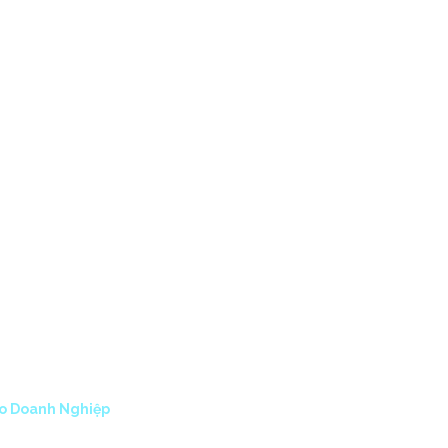
CTS
ABOUT US
CONTACT
QUẢN TRỊ VƯỢT
IỆP
ho Doanh Nghiệp