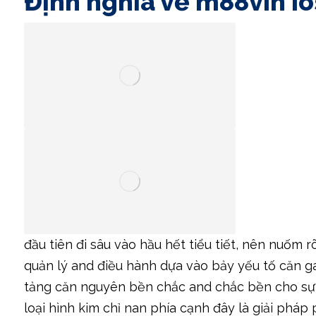
Định nghĩa về m88vin io
đầu tiên đi sâu vào hầu hết tiểu tiết, nên nuốm 
quản lý and điều hành dựa vào bảy yếu tố căn g
tảng căn nguyên bền chắc and chắc bền cho sự ti
loại hình kim chỉ nan phía cạnh đây là giải phá