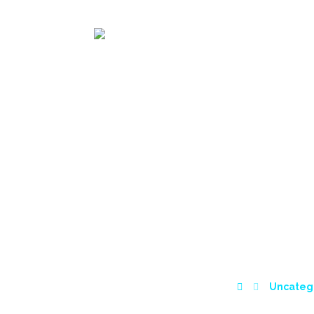
KHÁM PHÁ M88
TR
Uncateg