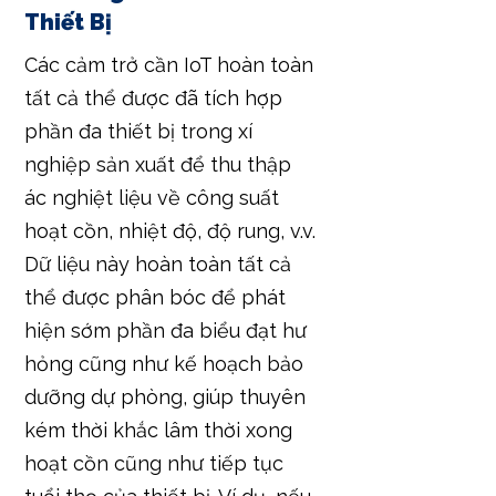
Thiết Bị
Các cảm trở cần IoT hoàn toàn
tất cả thể được đã tích hợp
phần đa thiết bị trong xí
nghiệp sản xuất để thu thập
ác nghiệt liệu về công suất
hoạt cồn, nhiệt độ, độ rung, v.v.
Dữ liệu này hoàn toàn tất cả
thể được phân bóc để phát
hiện sớm phần đa biểu đạt hư
hỏng cũng như kế hoạch bảo
dưỡng dự phòng, giúp thuyên
kém thời khắc lâm thời xong
hoạt cồn cũng như tiếp tục