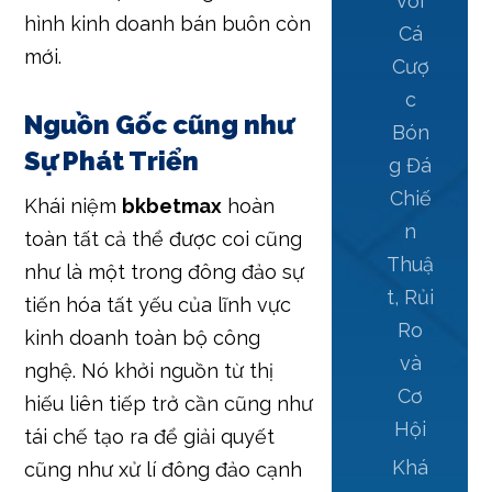
với
hình kinh doanh bán buôn còn
Cá
mới.
Cượ
c
Nguồn Gốc cũng như
Bón
Sự Phát Triển
g Đá
Chiế
Khái niệm
bkbetmax
hoàn
n
toàn tất cả thể được coi cũng
Thuậ
như là một trong đông đảo sự
t, Rủi
tiến hóa tất yếu của lĩnh vực
Ro
kinh doanh toàn bộ công
và
nghệ. Nó khởi nguồn từ thị
Cơ
hiếu liên tiếp trở cần cũng như
Hội
tái chế tạo ra để giải quyết
Khá
cũng như xử lí đông đảo cạnh