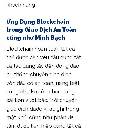
khách hàng.
Ứng Dụng Blockchain
trong Giao Dịch An Toàn
cũng như Minh Bạch
Blockchain hoàn toàn tất cả
thể được cần yêu cầu dùng tất
cả tác dụng lấy đến đông đảo
hệ thống chuyển giao dịch
vốn đầu cơ an toàn, riêng biệt
cũng như ko còn chức năng
cải tiến vượt bậc. Mỗi chuyển
giao dịch được khắc ghi trong
một khối cũng như phần đa
tấm được liên hiệp cùng tất cả