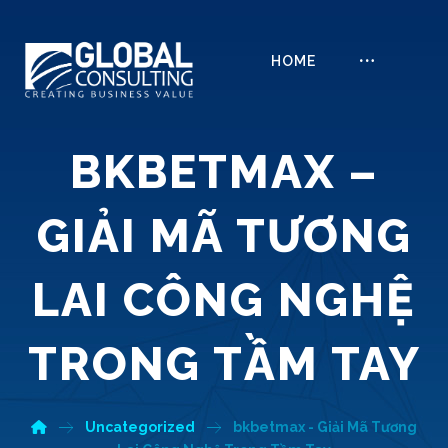
HOME
BKBETMAX –
GIẢI MÃ TƯƠNG
LAI CÔNG NGHỆ
TRONG TẦM TAY
Uncategorized
bkbetmax - Giải Mã Tương