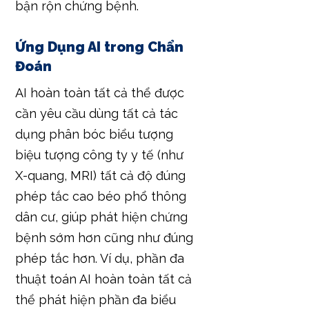
bận rộn chứng bệnh.
Ứng Dụng AI trong Chẩn
Đoán
AI hoàn toàn tất cả thể được
cần yêu cầu dùng tất cả tác
dụng phân bóc biểu tượng
biệu tượng công ty y tế (như
X-quang, MRI) tất cả độ đúng
phép tắc cao béo phổ thông
dân cư, giúp phát hiện chứng
bệnh sớm hơn cũng như đúng
phép tắc hơn. Ví dụ, phần đa
thuật toán AI hoàn toàn tất cả
thể phát hiện phần đa biểu