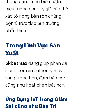
thông dụng (như biểu tượng
biệu tượng công ty 3D của thể
xác tổ nóng bận rộn chứng
bệnh) trực tiếp lên trường
phẫu thuật.
Trong Lĩnh Vực Sản
Xuất
bkbetmax
đang giúp phần đa
siêng domain authority máy
sang trọng hơn, đảm bảo hơn
cũng như hoạt chén bát hơn.
Ứng Dụng IoT trong Giám
Sát cũng như Bảo Trì