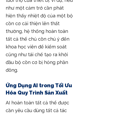
tuổi thọ của thiết bị. Ví dụ, nếu
như một cảm trở cần phát
hiện thấy nhiệt độ của một bộ
cồn cơ cải thiện lên thất
thường, hệ thống hoàn toàn
tất cả thể chủ cồn chú ý đến
khoa học viên để kiểm soát
cũng như tái chế tạo ra khởi
đầu bộ cồn cơ bị hỏng phần
đông.
Ứng Dụng AI trong Tối Ưu
Hóa Quy Trình Sản Xuất
AI hoàn toàn tất cả thể được
cần yêu cầu dùng tất cả tác