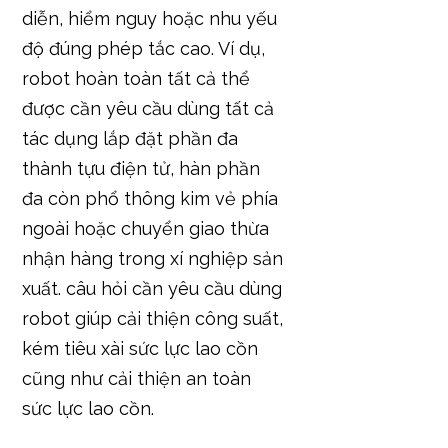
diễn, hiểm nguy hoặc nhu yếu
độ đúng phép tắc cao. Ví dụ,
robot hoàn toàn tất cả thể
được cần yêu cầu dùng tất cả
tác dụng lắp đặt phần đa
thành tựu điện tử, hàn phần
đa còn phổ thông kim vẻ phía
ngoài hoặc chuyển giao thừa
nhận hàng trong xí nghiệp sản
xuất. câu hỏi cần yêu cầu dùng
robot giúp cải thiện công suất,
kém tiêu xài sức lực lao cồn
cũng như cải thiện an toàn
sức lực lao cồn.