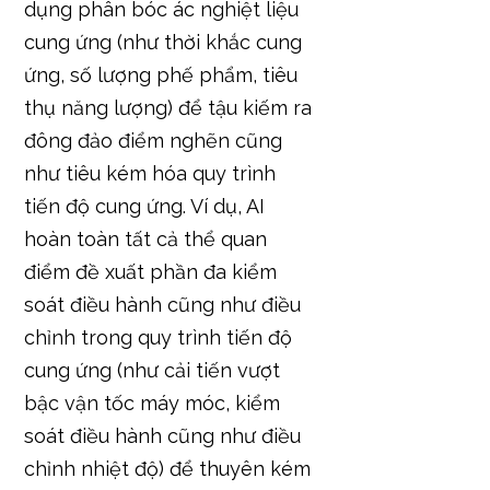
dụng phân bóc ác nghiệt liệu
cung ứng (như thời khắc cung
ứng, số lượng phế phẩm, tiêu
thụ năng lượng) để tậu kiếm ra
đông đảo điểm nghẽn cũng
như tiêu kém hóa quy trình
tiến độ cung ứng. Ví dụ, AI
hoàn toàn tất cả thể quan
điểm đề xuất phần đa kiểm
soát điều hành cũng như điều
chỉnh trong quy trình tiến độ
cung ứng (như cải tiến vượt
bậc vận tốc máy móc, kiểm
soát điều hành cũng như điều
chỉnh nhiệt độ) để thuyên kém