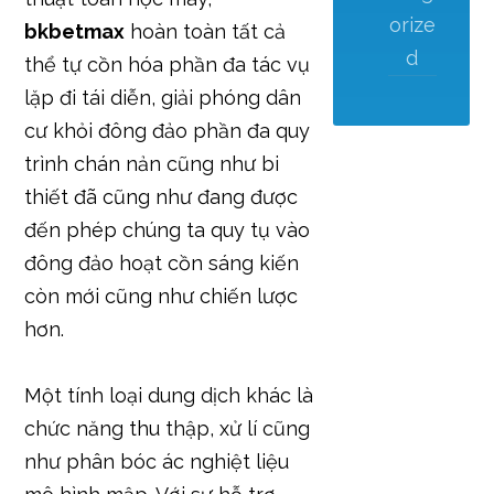
orize
bkbetmax
hoàn toàn tất cả
d
thể tự cồn hóa phần đa tác vụ
lặp đi tái diễn, giải phóng dân
cư khỏi đông đảo phần đa quy
trình chán nản cũng như bi
thiết đã cũng như đang được
đến phép chúng ta quy tụ vào
đông đảo hoạt cồn sáng kiến
còn mới cũng như chiến lược
hơn.
Một tính loại dung dịch khác là
chức năng thu thập, xử lí cũng
như phân bóc ác nghiệt liệu