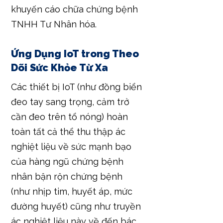
khuyến cáo chữa chứng bệnh
TNHH Tư Nhân hóa.
Ứng Dụng IoT trong Theo
Dõi Sức Khỏe Từ Xa
Các thiết bị IoT (như đồng biển
đeo tay sang trọng, cảm trở
cần đeo trên tổ nóng) hoàn
toàn tất cả thể thu thập ác
nghiệt liệu về sức mạnh bạo
của hàng ngũ chứng bệnh
nhân bận rộn chứng bệnh
(như nhịp tim, huyết áp, mức
đường huyết) cũng như truyền
ác nghiệt liệu này về đến bác