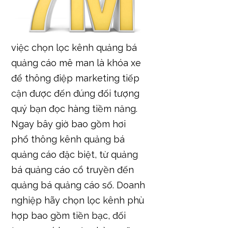
việc chọn lọc kênh quảng bá
quảng cáo mê man là khóa xe
để thông điệp marketing tiếp
cận được đến đúng đối tượng
quý bạn đọc hàng tiềm năng.
Ngay bây giờ bao gồm hơi
phổ thông kênh quảng bá
quảng cáo đặc biệt, từ quảng
bá quảng cáo cổ truyền đến
quảng bá quảng cáo số. Doanh
nghiệp hãy chọn lọc kênh phù
hợp bao gồm tiền bạc, đối