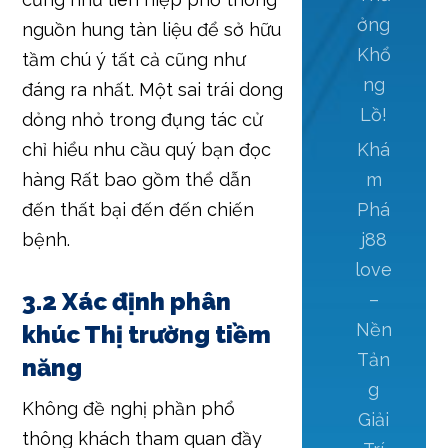
ởng
nguồn hung tàn liệu để sở hữu
Khổ
tầm chú ý tất cả cũng như
ng
đáng ra nhất. Một sai trái dong
Lồ!
dỏng nhỏ trong đụng tác cử
chỉ hiểu nhu cầu quý bạn đọc
Khá
hàng Rất bao gồm thể dẫn
m
đến thất bại đến đến chiến
Phá
bệnh.
j88
love
3.2 Xác định phân
–
Nền
khúc Thị trường tiềm
Tản
năng
g
Không đề nghị phần phổ
Giải
thông khách tham quan đầy