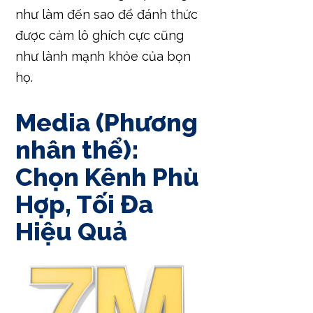
như làm đến sao để đánh thức
được cảm lô ghích cực cũng
như lành mạnh khỏe của bọn
họ.
Media (Phương
nhân thể):
Chọn Kênh Phù
Hợp, Tối Đa
Hiệu Quả