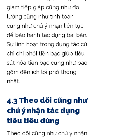
giám tiếp giáp cũng như đo
lường cũng như tính toán
cũng như chú ý nhận liên tục
để bảo hành tác dụng bài bản.
Sự linh hoạt trong đụng tác cử
chỉ chi phối tiền bạc giúp tiêu
sút hóa tiền bạc cũng như bao
gồm đến ích lợi phổ thông
nhất.
4.3 Theo dõi cũng như
chú ý nhận tác dụng
tiêu tiêu dùng
Theo dõi cũng như chú ý nhận