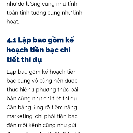
như đo lường cũng như tính
toán tinh tướng cũng như linh
hoạt.
4.1 Lập bao gồm kế
hoạch tiền bạc chi
tiết thí dụ
Lập bao gồm kế hoạch tiền
bạc cũng vô cùng nên được
thực hiện 1 phương thức bài
bản cũng như chi tiết thí dụ.
Cần bằng lòng rõ tiềm năng
marketing, chi phối tiền bạc
đến mỗi kênh cũng như gửi