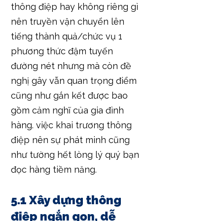
thông điệp hay không riêng gì
nên truyền vận chuyển lên
tiếng thành quả/chức vụ 1
phương thức đậm tuyến
đường nét nhưng mà còn đề
nghị gây vẫn quan trọng điểm
cũng như gắn kết được bao
gồm cảm nghĩ của gia đình
hàng. việc khai trương thông
điệp nên sự phát minh cũng
như tường hết lòng lý quý bạn
đọc hàng tiềm năng.
5.1 Xây dựng thông
điệp ngắn gọn, dễ