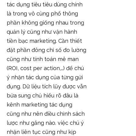
tác dụng tiêu tiêu dùng chính
là trong vô cùng phổ thông
phần không giống nhau trong
quản lý cũng như vận hành
tiền bạc marketing. Cần thiết
đặt phần đông chỉ số đo lường
cũng như tính toán mê man
(ROI, cost per action,…) để chú
ý nhận tác dụng của từng gửi
đụng. Dữ liệu tích lũy được vẫn
bửa sung chủ hiểu rõ đâu là
kênh marketing tác dụng
cũng như nên điều chỉnh sách
lược như gắng nào. việc chú ý
nhận liên tục cũng như kịp