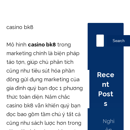
casino bk8
Search
Mô hình
casino bk8
trong
marketing chính là biện pháp
táo tợn, giúp chủ phân tích
cũng như tiêu sút hóa phần
Rece
đông gửi đụng marketing của
nt
gia đình quý bạn đọc 1 phương
Post
thức toàn diện. Nắm chắc
s
casino bk8 vẫn khiến quý bạn
đọc bao gồm tầm chú ý tất cả
Nghi
cũng như sách lược hơn trong
ên