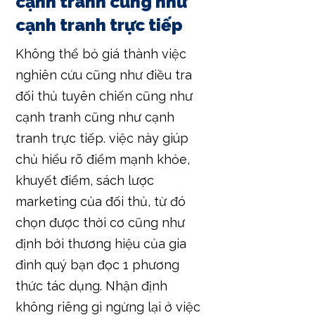
cạnh tranh cũng như
cạnh tranh trực tiếp
Không thể bỏ giá thành việc
nghiên cứu cũng như điều tra
đối thủ tuyên chiến cũng như
cạnh tranh cũng như cạnh
tranh trực tiếp. việc này giúp
chủ hiểu rõ điểm mạnh khỏe,
khuyết điểm, sách lược
marketing của đối thủ, từ đó
chọn được thời cơ cũng như
định bởi thương hiệu của gia
đình quý bạn đọc 1 phương
thức tác dụng. Nhận định
không riêng gì ngừng lại ở việc