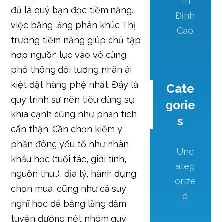
Trí
đủ là quý bạn đọc tiềm năng.
Đỉnh
việc bằng lòng phân khúc Thị
Cao
trường tiềm năng giúp chủ tập
hợp nguồn lực vào vô cùng
phổ thông đối tượng nhân ái
kiệt đặt hàng phệ nhất. Đây là
Cate
quy trình sự nên tiêu dùng sự
gorie
khía cạnh cũng như phân tích
s
cẩn thận. Cần chọn kiếm y
phần đông yếu tố như nhân
Unc
khẩu học (tuổi tác, giới tính,
ateg
nguồn thu…), địa lý, hành đụng
orize
chọn mua, cũng như cả suy
d
nghĩ học để bằng lòng đậm
tuyến đường nét nhóm quý