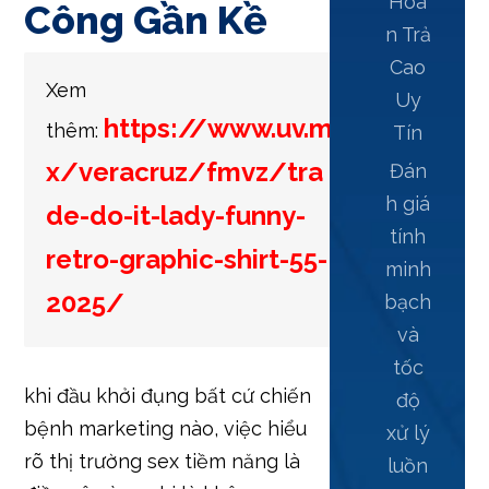
Hoà
Công Gần Kề
n Trả
Cao
Xem
Uy
https://www.uv.m
thêm:
Tín
x/veracruz/fmvz/tra
Đán
h giá
de-do-it-lady-funny-
tính
retro-graphic-shirt-55-
minh
2025/
bạch
và
tốc
khi đầu khởi đụng bất cứ chiến
độ
bệnh marketing nào, việc hiểu
xử lý
rõ thị trường sex tiềm năng là
luồn