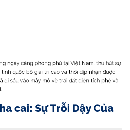
g ngày càng phong phú tại Việt Nam, thu hút sự
tính quốc bộ giải trí cao và thời dịp nhận được
 đi sâu vào mày mò về trái đất diện tích phệ và
.
a cai: Sự Trỗi Dậy Của