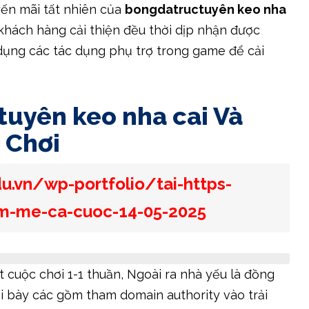
ến mãi tất nhiên của
bongdatructuyên keo nha
khách hàng cải thiện đều thời dịp nhận được
ụng các tác dụng phụ trợ trong game để cải
uyên keo nha cai Và
 Chơi
u.vn/wp-portfolio/tai-https-
m-me-ca-cuoc-14-05-2025
 cuộc chơi 1-1 thuần, Ngoài ra nhà yếu là đồng
iải bày các gồm tham domain authority vào trải