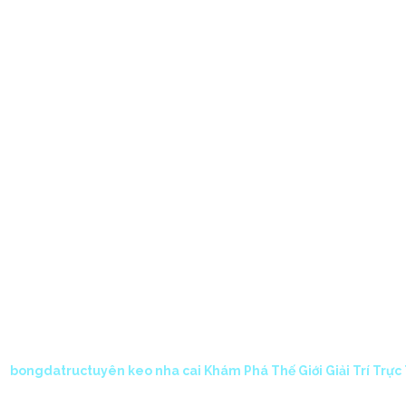
HOME
SERVICES
PROJE
YÊN KEO NHA CAI
 TRỰC TUYẾN ĐA D
bongdatructuyên keo nha cai Khám Phá Thế Giới Giải Trí Trực