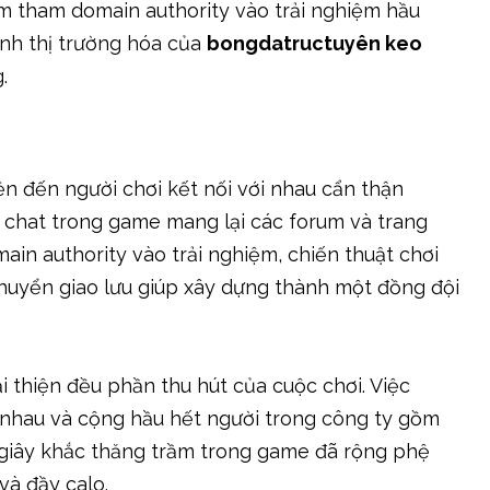
m tham domain authority vào trải nghiệm hầu
ính thị trường hóa của
bongdatructuyên keo
.
n đến người chơi kết nối với nhau cẩn thận
chat trong game mang lại các forum và trang
ain authority vào trải nghiệm, chiến thuật chơi
 chuyển giao lưu giúp xây dựng thành một đồng đội
 thiện đều phần thu hút của cuộc chơi. Việc
 nhau và cộng hầu hết người trong công ty gồm
 giây khắc thăng trầm trong game đã rộng phệ
và đầy calo.