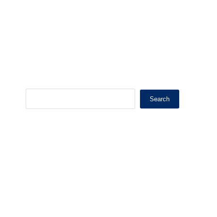
Search
Recent Posts
Nghiên cứu quy trình đối soát dữ
liệu và phân bổ rủi ro từ Nhà Cái
Hoàn Trả Cao Uy Tín