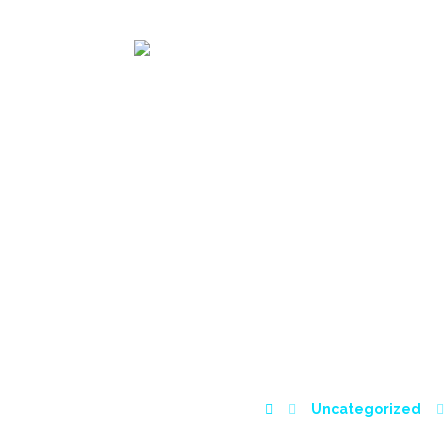
BONGDATRUCTU
GIỚI GIẢI TRÍ
Uncategorized