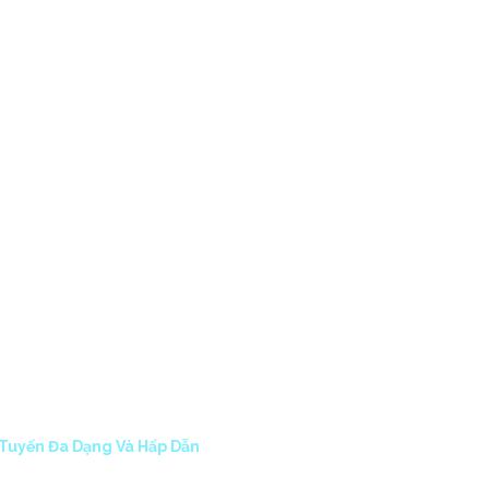
CTS
ABOUT US
CONTACT
 KHÁM PHÁ THẾ
ẠNG VÀ HẤP DẪN
 Tuyến Đa Dạng Và Hấp Dẫn