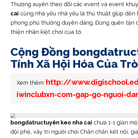
Thường xuyên theo dõi các event và event khuy
cai
cũng nhà yếu nhà yếu là thủ thuật giúp đến 
phong phú thưởng duyên dáng. Đừng quên tận d
thiện nhân kiệt chơi của tớ.
Cộng Đồng bongdatruct
Tính Xã Hội Hóa Của Trò
http://www.digischool.ed
Xem thêm:
iwinclubxn-com-gap-go-nguoi-da
bongdatructuyên keo nha cai
chưa 1-1 giản một
đội phệ, vày trí người chơi Chắn chắn kết nối, g