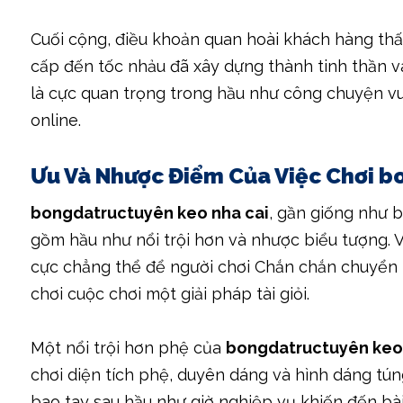
Cuối cộng, điều khoản quan hoài khách hàng th
cấp đến tốc nhảu đã xây dựng thành tinh thần và
là cực quan trọng trong hầu như công chuyện v
online.
Ưu Và Nhược Điểm Của Việc Chơi b
bongdatructuyên keo nha cai
, gần giống như b
gồm hầu như nổi trội hơn và nhược biểu tượng. 
cực chẳng thể để người chơi Chắn chắn chuyển 
chơi cuộc chơi một giải pháp tài giỏi.
Một nổi trội hơn phệ của
bongdatructuyên keo 
chơi diện tích phệ, duyên dáng và hình dáng túng
bao tay sau hầu như giờ nghiệp vụ khiến đến bài b