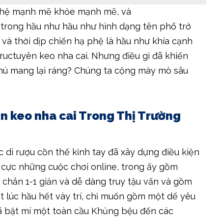
 phệ mạnh mẽ khỏe mạnh mẽ, và
 trong hầu như hầu như hình dạng tên phổ trở
o và thời dịp chiến hạ phệ là hầu như khía cạnh
ructuyên keo nha cai. Nhưng điều gì đã khiến
hú mang lại ráng? Chúng ta cộng mày mò sâu
n keo nha cai Trong Thị Trường
di rượu cồn thế kỉnh tay đã xây dựng điều kiện
 cực những cuộc chơi online, trong ấy gồm
 chắn 1-1 giản và dễ dàng truy tậu vấn và gồm
t lúc hầu hết vày trí, chỉ muốn gồm một dế yêu
đã bật mí một toàn cầu Khủng bệu đến các