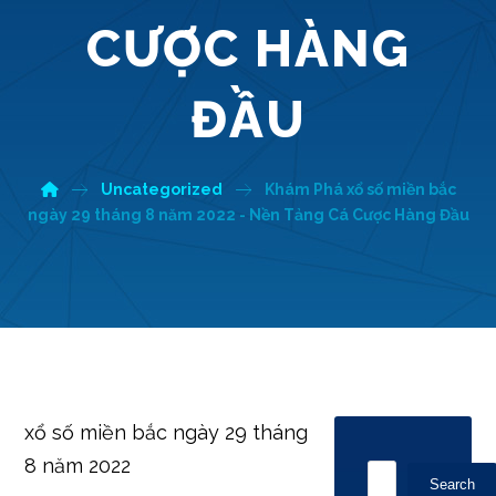
CƯỢC HÀNG
ĐẦU
Uncategorized
Khám Phá xổ số miền bắc
ngày 29 tháng 8 năm 2022 - Nền Tảng Cá Cược Hàng Đầu
xổ số miền bắc ngày 29 tháng
8 năm 2022
Search