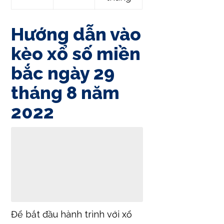
Hướng dẫn vào
kèo xổ số miền
bắc ngày 29
tháng 8 năm
2022
Để bắt đầu hành trình với xổ