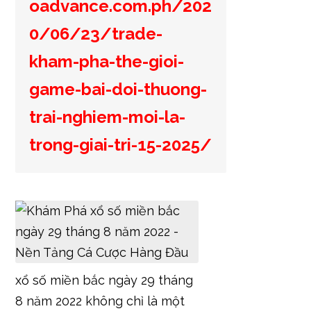
oadvance.com.ph/202
0/06/23/trade-
kham-pha-the-gioi-
game-bai-doi-thuong-
trai-nghiem-moi-la-
trong-giai-tri-15-2025/
xổ số miền bắc ngày 29 tháng
8 năm 2022 không chỉ là một