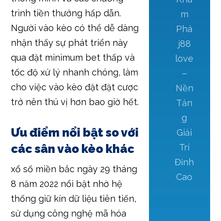
trình tiền thưởng hấp dẫn.
m
Người vào kèo có thể dễ dàng
Phá
nhận thấy sự phát triển này
j88
qua đặt minimum bet thấp và
love
tốc độ xử lý nhanh chóng, làm
–
cho việc vào kèo đặt đặt cược
Nền
trở nên thú vị hơn bao giờ hết.
Tản
g
Ưu điểm nổi bật so với
Giải
các sân vào kèo khác
Trí
Đỉnh
xổ số miền bắc ngày 29 tháng
Cao
8 năm 2022 nổi bật nhờ hệ
thống giữ kín dữ liệu tiên tiến,
sử dụng công nghệ mã hóa