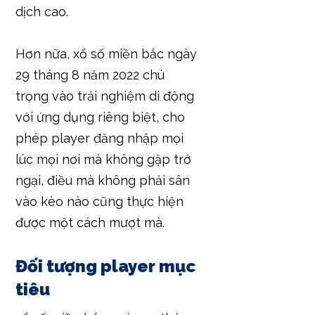
dịch cao.
Hơn nữa, xổ số miền bắc ngày
29 tháng 8 năm 2022 chú
trọng vào trải nghiệm di động
với ứng dụng riêng biệt, cho
phép player đăng nhập mọi
lúc mọi nơi mà không gặp trở
ngại, điều mà không phải sân
vào kèo nào cũng thực hiện
được một cách mượt mà.
Đối tượng player mục
tiêu