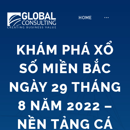
HOME
KHÁM PHÁ XỔ
SỐ MIỀN BẮC
NGÀY 29 THÁNG
8 NĂM 2022 –
NỀN TẢNG CÁ