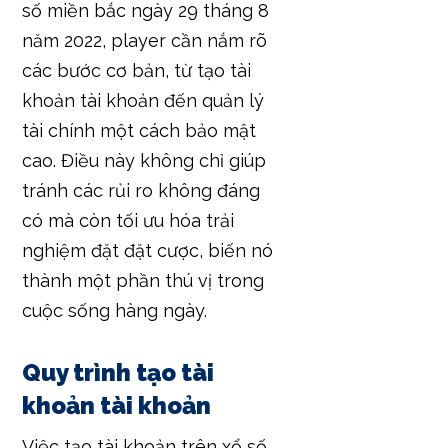
số miền bắc ngày 29 tháng 8
năm 2022, player cần nắm rõ
các bước cơ bản, từ tạo tài
khoản tài khoản đến quản lý
tài chính một cách bảo mật
cao. Điều này không chỉ giúp
tránh các rủi ro không đáng
có mà còn tối ưu hóa trải
nghiệm đặt đặt cược, biến nó
thành một phần thú vị trong
cuộc sống hàng ngày.
Quy trình tạo tài
khoản tài khoản
Việc tạo tài khoản trên xổ số