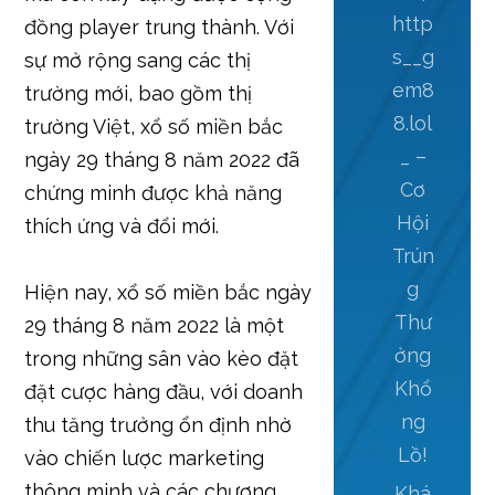
http
đồng player trung thành. Với
s__g
sự mở rộng sang các thị
em8
trường mới, bao gồm thị
8.lol
trường Việt, xổ số miền bắc
_ –
ngày 29 tháng 8 năm 2022 đã
Cơ
chứng minh được khả năng
Hội
thích ứng và đổi mới.
Trún
g
Hiện nay, xổ số miền bắc ngày
Thư
29 tháng 8 năm 2022 là một
ởng
trong những sân vào kèo đặt
Khổ
đặt cược hàng đầu, với doanh
ng
thu tăng trưởng ổn định nhờ
Lồ!
vào chiến lược marketing
thông minh và các chương
Khá