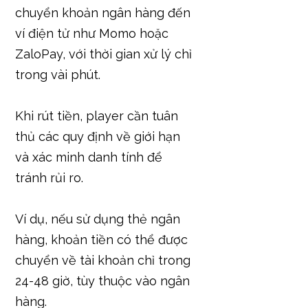
chuyển khoản ngân hàng đến
ví điện tử như Momo hoặc
ZaloPay, với thời gian xử lý chỉ
trong vài phút.
Khi rút tiền, player cần tuân
thủ các quy định về giới hạn
và xác minh danh tính để
tránh rủi ro.
Ví dụ, nếu sử dụng thẻ ngân
hàng, khoản tiền có thể được
chuyển về tài khoản chỉ trong
24-48 giờ, tùy thuộc vào ngân
hàng.