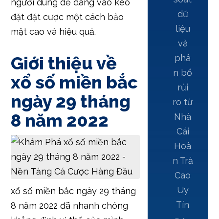
người dùng dễ dàng vào kèo
dữ
đặt đặt cược một cách bảo
liệu
mật cao và hiệu quả.
và
Giới thiệu về
phâ
n bổ
xổ số miền bắc
rủi
ngày 29 tháng
ro từ
8 năm 2022
Nhà
Cái
Hoà
n Trả
Cao
Uy
xổ số miền bắc ngày 29 tháng
Tín
8 năm 2022 đã nhanh chóng