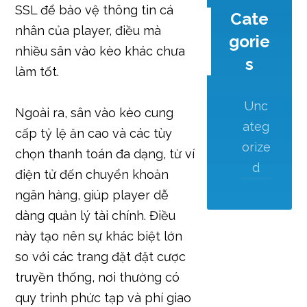
SSL để bảo vệ thông tin cá
Cate
nhân của player, điều mà
gorie
nhiều sân vào kèo khác chưa
s
làm tốt.
Unc
Ngoài ra, sân vào kèo cung
ateg
cấp tỷ lệ ăn cao và các tùy
orize
chọn thanh toán đa dạng, từ ví
d
điện tử đến chuyển khoản
ngân hàng, giúp player dễ
dàng quản lý tài chính. Điều
này tạo nên sự khác biệt lớn
so với các trang đặt đặt cược
truyền thống, nơi thường có
quy trình phức tạp và phí giao