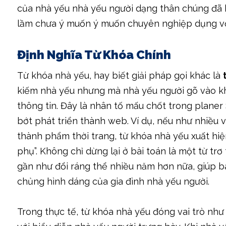
của nhà yếu nhà yếu người dạng thân chúng đã h
lầm chưa ý muốn ý muốn chuyên nghiệp dụng với
Định Nghĩa Từ Khóa Chính
Từ khóa nhà yếu, hay biết giải pháp gọi khác là
kiếm nhà yếu nhưng mà nhà yếu người gõ vào kh
thông tin. Đây là nhân tố mấu chốt trong planer
bớt phát triển thành web. Ví dụ, nếu như nhiều 
thành phẩm thời trang, từ khóa nhà yếu xuất hiện
phụ”. Không chỉ dừng lại ở bài toán là một từ tr
gần như đổi ráng thể nhiều năm hơn nữa, giúp b
chủng hình dáng của gia đình nhà yếu người.
Trong thực tế, từ khóa nhà yếu đóng vai trò như 