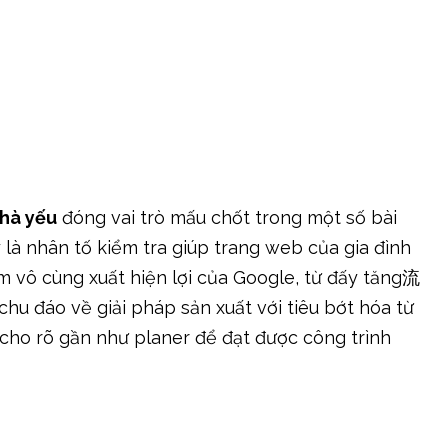
nhà yếu
đóng vai trò mấu chốt trong một số bài
 là nhân tố kiểm tra giúp trang web của gia đình
ếm vô cùng xuất hiện lợi của Google, từ đấy tăng流
 chu đáo về giải pháp sản xuất với tiêu bớt hóa từ
 cho rõ gần như planer để đạt được công trình