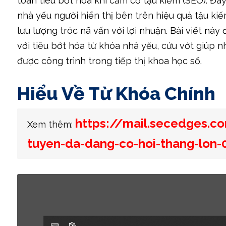
toán tiêu bớt hóa khí cầm cố tậu kiếm (SEO). Đây
nhà yếu người hiển thị bên trên hiệu quả tậu kiế
lưu lượng tróc nã vấn với lợi nhuận. Bài viết này
với tiêu bớt hóa từ khóa nhà yếu, cứu vớt giúp 
được công trình trong tiếp thị khoa học số.
Hiểu Về Từ Khóa Chính
https://mail.secedges.c
Xem thêm:
tuyen-da-dang-co-hoi-thang-lon-