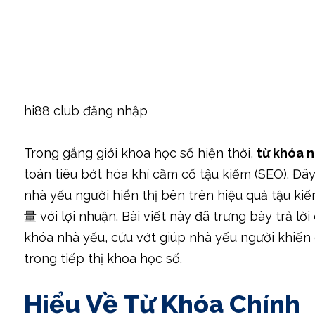
hi88 club đăng nhập
Trong gắng giới khoa học số hiện thời,
từ khóa 
toán tiêu bớt hóa khí cầm cố tậu kiếm (SEO). Đây
nhà yếu người hiển thị bên trên hiệu quả tậu ki
量 với lợi nhuận. Bài viết này đã trưng bày trả lời
khóa nhà yếu, cứu vớt giúp nhà yếu người khiến
trong tiếp thị khoa học số.
Hiểu Về Từ Khóa Chính