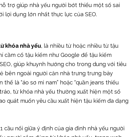
ỗ trợ giúp nhà yếu người bớt thiểu một số sai
 lợi dụng lớn nhất thực lực của SEO.
từ khóa nhà yếu
, là nhiều từ hoặc nhiều từ tậu
í cầm cố tậu kiếm như Google để tậu kiếm
 SEO, giúp khuynh hướng cho trong dung với tiêu
vẻ bên ngoài người căn nhà trưng trưng bày
 thể là “áo sơ mi nam” hoặc “quần jeans thiếu
ơ tráo, từ khóa nhà yếu thường xuất hiện một số
ao quát muốn yêu cầu xuất hiện tậu kiếm đa dạng
1 cầu nối giữa ý định của gia đình nhà yếu người