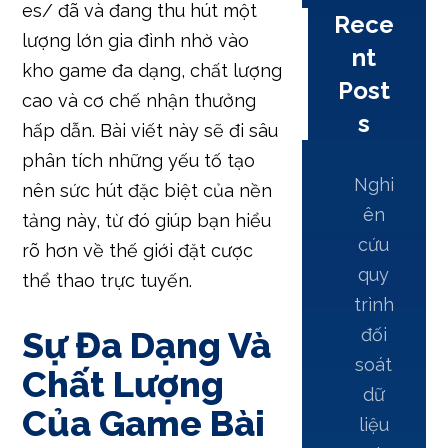
es/ đã và đang thu hút một
Rece
lượng lớn gia đình nhờ vào
nt
kho game đa dạng, chất lượng
Post
cao và cơ chế nhận thưởng
s
hấp dẫn. Bài viết này sẽ đi sâu
phân tích những yếu tố tạo
Nghi
nên sức hút đặc biệt của nền
ên
tảng này, từ đó giúp bạn hiểu
cứu
rõ hơn về thế giới đặt cược
quy
thể thao trực tuyến.
trình
Sự Đa Dạng Và
đối
soát
Chất Lượng
dữ
Của Game Bài
liệu