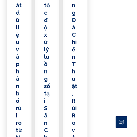
át
tố
n
d
c
g
ữ
đ
Đ
li
ộ
á
ệ
x
C
u
ử
hi
v
lý
ế
à
lu
n
p
ồ
T
h
n
h
â
g
u
n
số
ật
b
tạ
,
ổ
i
R
rủ
S
ủi
i
â
R
ro
n
o
từ
C
v