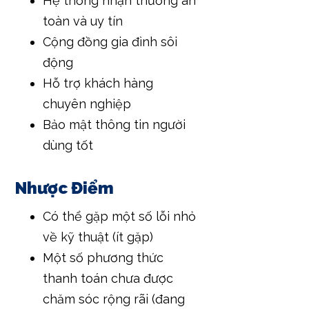
Hệ thống nhận thưởng an
toàn và uy tín
Cộng đồng gia đình sôi
động
Hỗ trợ khách hàng
chuyên nghiệp
Bảo mật thông tin người
dùng tốt
Nhược Điểm
Có thể gặp một số lỗi nhỏ
về kỹ thuật (ít gặp)
Một số phương thức
thanh toán chưa được
chăm sóc rộng rãi (đang