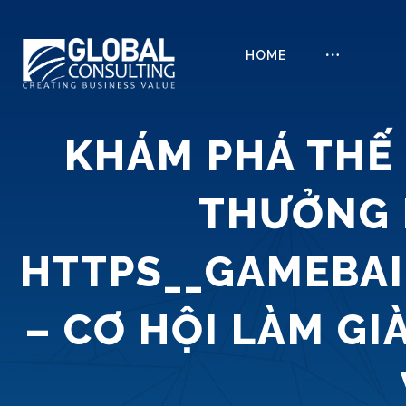
HOME
KHÁM PHÁ THẾ 
THƯỞNG 
HTTPS__GAMEBA
– CƠ HỘI LÀM GIÀ