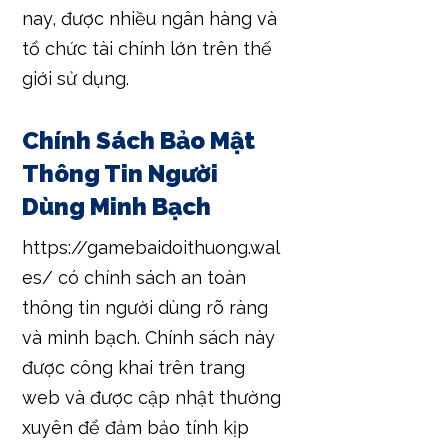
nay, được nhiều ngân hàng và
tổ chức tài chính lớn trên thế
giới sử dụng.
Chính Sách Bảo Mật
Thông Tin Người
Dùng Minh Bạch
https://gamebaidoithuong.wal
es/ có chính sách an toàn
thông tin người dùng rõ ràng
và minh bạch. Chính sách này
được công khai trên trang
web và được cập nhật thường
xuyên để đảm bảo tính kịp