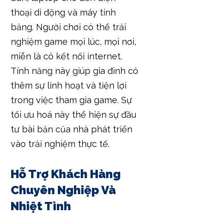
thoại di động và máy tính
bảng. Người chơi có thể trải
nghiệm game mọi lúc, mọi nơi,
miễn là có kết nối internet.
Tính năng này giúp gia đình có
thêm sự linh hoạt và tiện lợi
trong việc tham gia game. Sự
tối ưu hoá này thể hiện sự đầu
tư bài bản của nhà phát triển
vào trải nghiệm thực tế.
Hỗ Trợ Khách Hàng
Chuyên Nghiệp Và
Nhiệt Tình