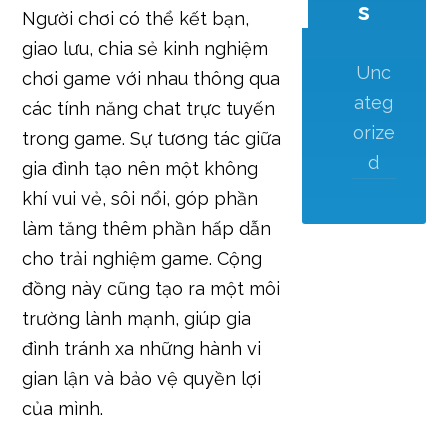
s
Người chơi có thể kết bạn,
giao lưu, chia sẻ kinh nghiệm
Unc
chơi game với nhau thông qua
ateg
các tính năng chat trực tuyến
orize
trong game. Sự tương tác giữa
d
gia đình tạo nên một không
khí vui vẻ, sôi nổi, góp phần
làm tăng thêm phần hấp dẫn
cho trải nghiệm game. Cộng
đồng này cũng tạo ra một môi
trường lành mạnh, giúp gia
đình tránh xa những hành vi
gian lận và bảo vệ quyền lợi
của mình.