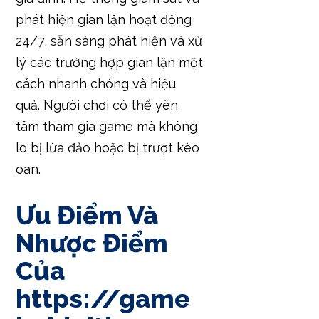
phát hiện gian lận hoạt động
24/7, sẵn sàng phát hiện và xử
lý các trường hợp gian lận một
cách nhanh chóng và hiệu
quả. Người chơi có thể yên
tâm tham gia game mà không
lo bị lừa đảo hoặc bị trượt kèo
oan.
Ưu Điểm Và
Nhược Điểm
Của
https://game