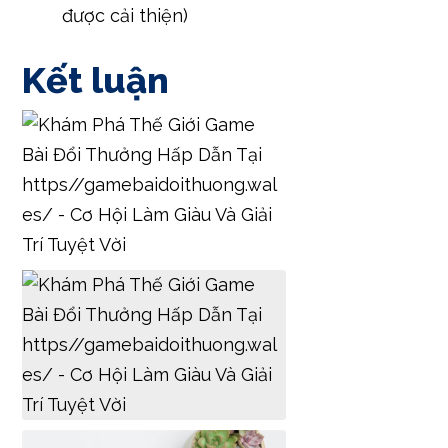
được cải thiện)
Kết luận