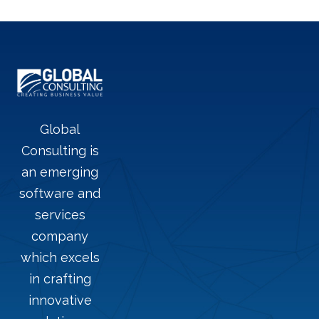
Global
Consulting is
an emerging
software and
services
company
which excels
in crafting
innovative