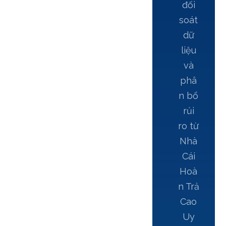
đối
soát
dữ
liệu
và
phâ
n bổ
rủi
ro từ
Nhà
Cái
Hoà
n Trả
Cao
Uy