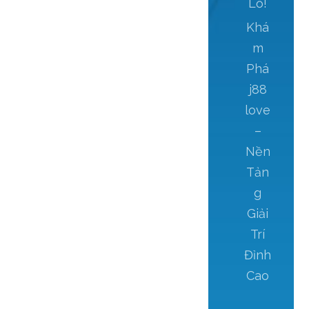
Lồ!
Khá
m
Phá
j88
love
–
Nền
Tản
g
Giải
Trí
Đỉnh
Cao