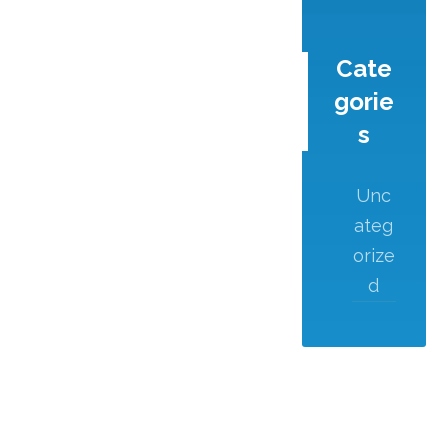
Cate
gorie
s
Unc
ateg
orize
d