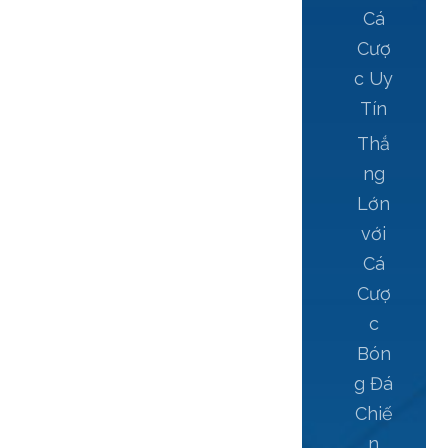
Cá
Cượ
c Uy
Tín
Thắ
ng
Lớn
với
Cá
Cượ
c
Bón
g Đá
Chiế
n