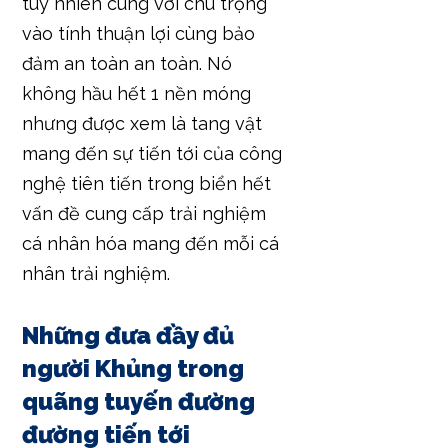
tuy nhiên cùng với chú trọng
vào tính thuận lợi cùng bảo
đảm an toàn an toàn. Nó
không hầu hết 1 nền móng
nhưng được xem là tang vật
mang đến sự tiến tới của công
nghệ tiên tiến trong biển hết
vấn đề cung cấp trải nghiệm
cá nhân hóa mang đến mỗi cá
nhân trải nghiệm.
Những đưa đầy đủ
người Khủng trong
quãng tuyến đường
đường tiến tới