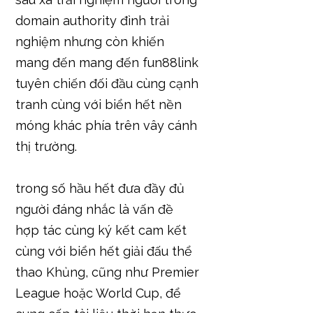
domain authority đình trải
nghiệm nhưng còn khiến
mang đến mang đến fun88link
tuyên chiến đối đầu cùng cạnh
tranh cùng với biển hết nền
móng khác phía trên vây cánh
thị trường.
trong số hầu hết đưa đầy đủ
người đáng nhắc là vấn đề
hợp tác cùng ký kết cam kết
cùng với biển hết giải đấu thể
thao Khủng, cũng như Premier
League hoặc World Cup, để