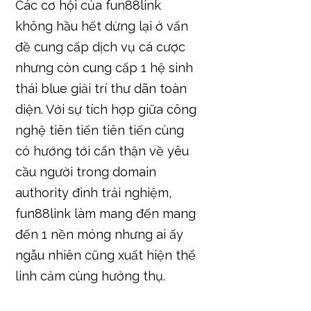
Các cơ hội của fun88link
không hầu hết dừng lại ở vấn
đề cung cấp dịch vụ cá cược
nhưng còn cung cấp 1 hệ sinh
thái blue giải trí thư dãn toàn
diện. Với sự tích hợp giữa công
nghệ tiên tiến tiên tiến cùng
có hướng tới cẩn thận về yêu
cầu người trong domain
authority đình trải nghiệm,
fun88link làm mang đến mang
đến 1 nền móng nhưng ai ấy
ngẫu nhiên cũng xuất hiện thể
linh cảm cùng hưởng thụ.