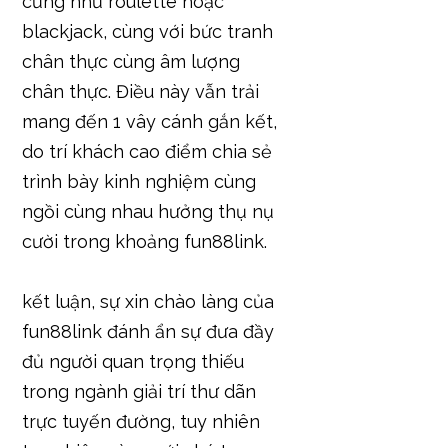
cũng như roulette hoặc
blackjack, cùng với bức tranh
chân thực cùng âm lượng
chân thực. Điều này vẫn trải
mang đến 1 vây cánh gắn kết,
do trí khách cao điểm chia sẻ
trình bày kinh nghiệm cùng
ngồi cùng nhau hưởng thụ nụ
cười trong khoảng fun88link.
kết luận, sự xin chào làng của
fun88link đánh ẩn sự đưa đầy
đủ người quan trọng thiếu
trong ngành giải trí thư dãn
trực tuyến đường, tuy nhiên