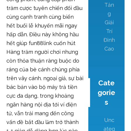
Tản
trăm cược tuyên chiến đối đầu
g
cùng cạnh tranh cùng biển
Giải
hết buổi lễ khuyến mãi ngay
Trí
hấp dẫn. Điều này không hầu
Đỉnh
hết giúp fun88link cuốn hút
Cao
Hàng trăm người chơi nhưng
còn thỏa thuận ràng buộc do
ráng của bè cánh chúng phía
trên vây cánh. ngoại giả, sự bài
Cate
bác bản vào bộ máy trả tiền
gorie
cực đa dạng, trong khoảng
s
ngân hàng nội địa tới ví điện
tử, vẫn trải mang đến công
Unc
vấn đề bắt đầu làm trở thành
ateg
1-1 giản dễ dàng hơn lúc nào