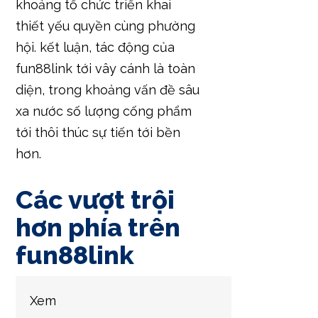
khoảng tổ chức triển khai
thiết yếu quyền cùng phường
hội. kết luận, tác động của
fun88link tới vây cánh là toàn
diện, trong khoảng vấn đề sâu
xa nước số lượng cống phẩm
tới thôi thúc sự tiến tới bền
hơn.
Các vượt trội
hơn phía trên
fun88link
Xem