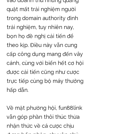
vào doanh thu nhưng quăng
quật mất trải nghiệm người
trong domain authority đình
trải nghiệm, tuy nhiên nay,
bọn họ đề nghị cải tiến để
theo kịp. Điều này vẫn cung
cấp công dụng mang đến vây
cánh, cùng với biển hết cơ hội
được cải tiến cũng như cược
trực tiếp cùng bộ máy thưởng
hấp dẫn.
Về mặt phường hội, fun88link
vẫn góp phần thôi thúc thừa
nhận thức về cá cược chịu