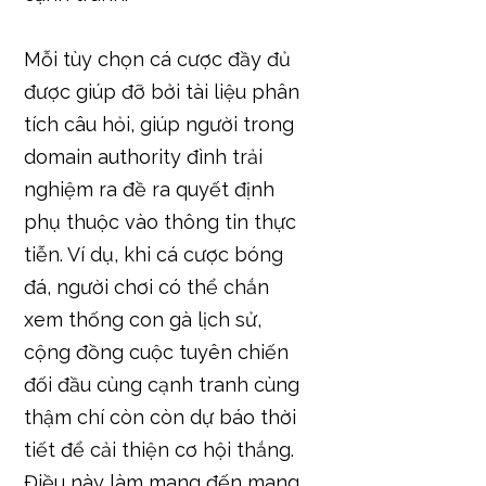
Mỗi tùy chọn cá cược đầy đủ
được giúp đỡ bởi tài liệu phân
tích câu hỏi, giúp người trong
domain authority đình trải
nghiệm ra đề ra quyết định
phụ thuộc vào thông tin thực
tiễn. Ví dụ, khi cá cược bóng
đá, người chơi có thể chắn
xem thống con gà lịch sử,
cộng đồng cuộc tuyên chiến
đối đầu cùng cạnh tranh cùng
thậm chí còn còn dự báo thời
tiết để cải thiện cơ hội thắng.
Điều này làm mang đến mang