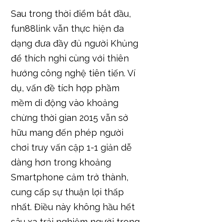
Sau trong thời điểm bắt đầu,
fun88link vẫn thực hiện đa
dạng đưa đầy đủ người Khủng
để thích nghi cùng với thiên
hướng công nghệ tiên tiến. Ví
dụ, vấn đề tích hợp phầm
mềm di động vào khoảng
chừng thời gian 2015 vẫn sở
hữu mang đến phép người
chơi truy vấn cập 1-1 giản dễ
dàng hơn trong khoảng
Smartphone cảm trở thành,
cung cấp sự thuận lợi thấp
nhất. Điều này không hầu hết
sâu xa trải nghiệm người trong