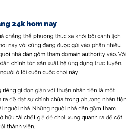
ang 24k hom nay
giả chẳng thể phương thức xa khỏi bối cảnh lịch
chơi này với cũng đang được gửi vào phần nhiều
người nhà dân gồm tham domain authority vào. Với
 dần chỉnh tôn sản xuất hệ ứng dụng trực tuyến,
gười ở lôi cuốn cuộc chơi này.
 riêng gì đơn giản với thuận nhân tiện là một
 ra đề đạt sự chỉnh chữa trong phương nhân tiện
cái người nhà. Những người nhà dân gồm tham
 hữu tài chết giả để chơi, xung quanh ra để cốt
ới thành viên.