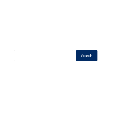
Recent Posts
Nghiên cứu quy trình đối soát dữ
liệu và phân bổ rủi ro từ Nhà Cái