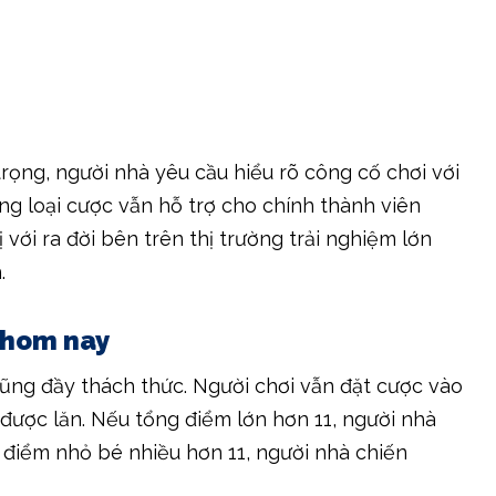
trọng, người nhà yêu cầu hiểu rõ công cố chơi với
ng loại cược vẫn hỗ trợ cho chính thành viên
 với ra đời bên trên thị trường trải nghiệm lớn
.
 hom nay
cũng đầy thách thức. Người chơi vẫn đặt cược vào
 được lăn. Nếu tổng điểm lớn hơn 11, người nhà
g điểm nhỏ bé nhiều hơn 11, người nhà chiến