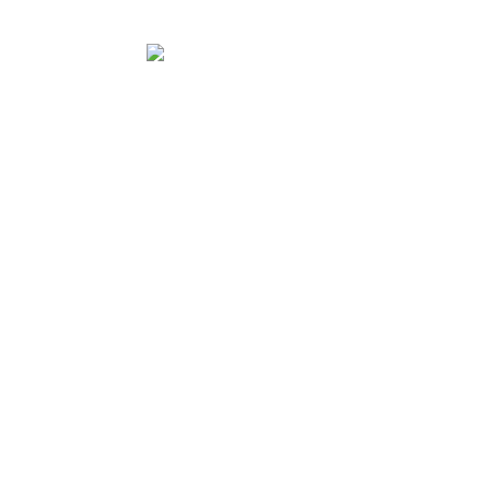
GIA VANG 24K H
ĐẦ
Uncatego