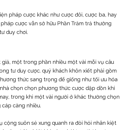
iện pháp cược khác như cược đôi, cược ba, hay
ện pháp cược vẫn sở hữu Phần Trăm trả thưởng
tư duy chơi.
 giả, một trong phần nhiều một vài mỗi vụ câu
rong tư duy cược. quý khách khôn xiết phải gồm
ương thức sang trọng để giống như tối ưu hóa
i nhà chọn chọn phương thức cược dập dồn khi
may, trong khi một vài người ở khác thường chọn
 cáp càng nhiều.
hụ cộng suôn sẻ xung quanh ra đòi hỏi nhân kiệt