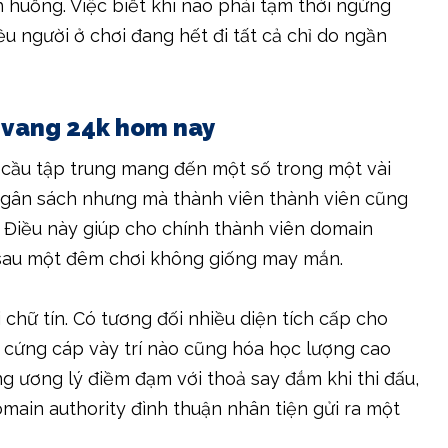
h huống. Việc biết khi nào phải tạm thời ngừng
 người ở chơi đang hết đi tất cả chỉ do ngần
a vang 24k hom nay
êu cầu tập trung mang đến một số trong một vài
t ngân sách nhưng mà thành viên thành viên cũng
. Điều này giúp cho chính thành viên domain
i sau một đêm chơi không giống may mắn.
 chữ tín. Có tương đối nhiều diện tích cấp cho
g cứng cáp vày trí nào cũng hóa học lượng cao
ung ương lý điềm đạm với thoả say đắm khi thi đấu,
omain authority đình thuận nhân tiện gửi ra một