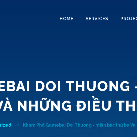
HOME
SERVICES
PROJE
BAI DOI THUONG 
VÀ NHỮNG ĐIỀU TH
rized
Khám Phá Gamebai Doi Thuong - miền bắc thứ ba Và 