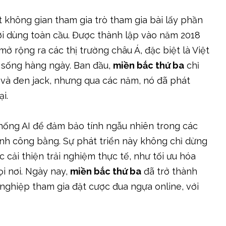
 không gian tham gia trò tham gia bài lấy phần
i dùng toàn cầu. Được thành lập vào năm 2018
 rộng ra các thị trường châu Á, đặc biệt là Việt
i sống hàng ngày. Ban đầu,
miền bắc thứ ba
chỉ
 và đen jack, nhưng qua các năm, nó đã phát
i.
thống AI để đảm bảo tính ngẫu nhiên trong các
ính công bằng. Sự phát triển này không chỉ dừng
 cải thiện trải nghiệm thực tế, như tối ưu hóa
i nơi. Ngày nay,
miền bắc thứ ba
đã trở thành
nghiệp tham gia đặt cược đua ngựa online, với