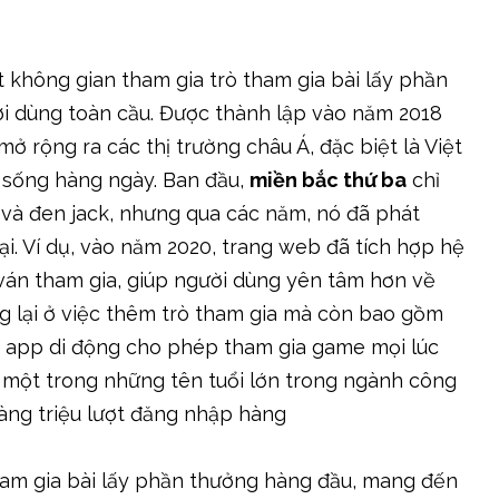
 không gian tham gia trò tham gia bài lấy phần
i dùng toàn cầu. Được thành lập vào năm 2018
 rộng ra các thị trường châu Á, đặc biệt là Việt
i sống hàng ngày. Ban đầu,
miền bắc thứ ba
chỉ
 và đen jack, nhưng qua các năm, nó đã phát
i. Ví dụ, vào năm 2020, trang web đã tích hợp hệ
ván tham gia, giúp người dùng yên tâm hơn về
ng lại ở việc thêm trò tham gia mà còn bao gồm
hóa app di động cho phép tham gia game mọi lúc
 một trong những tên tuổi lớn trong ngành công
hàng triệu lượt đăng nhập hàng
ham gia bài lấy phần thưởng hàng đầu, mang đến