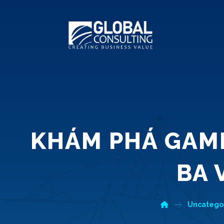
KHÁM PHÁ GAME
BA 
Uncatego