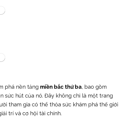
hám phá nền tảng
miền bắc thứ ba
, bao gồm
ên sức hút của nó. Đây không chỉ là một trang
ời tham gia có thể thỏa sức khám phá thế giới
ải trí và cơ hội tài chính.