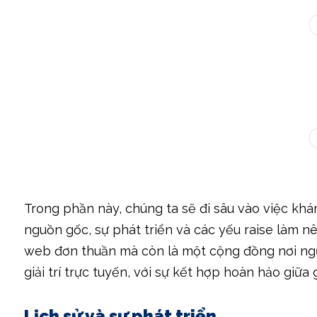
Trong phần này, chúng ta sẽ đi sâu vào việc k
nguồn gốc, sự phát triển và các yếu raise làm n
web đơn thuần mà còn là một cộng đồng nơi ngư
giải trí trực tuyến, với sự kết hợp hoàn hảo giữa gi
Lịch sử và sự phát triển