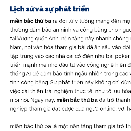
Lịch sử và sự phát triển
miền bắc thứ ba
ra đời từ ý tưởng mang đến một
thưởng đảm bảo an ninh và công bằng cho ngườ
tại Vương quốc Anh, nền tảng này nhanh chóng mở
Nam, nơi văn hóa tham gia bài đã ăn sâu vào đờ
tập trung vào các nhà cái cổ điển như bài poker
triển mạnh mẽ nhờ đầu tư vào công nghệ hiện đạ
thống AI để đảm bảo tính ngẫu nhiên trong các 
tính công bằng. Sự phát triển này không chỉ dừ
việc cải thiện trải nghiệm thực tế, như tối ưu 
mọi nơi. Ngày nay,
miền bắc thứ ba
đã trở thành
nghiệp tham gia đặt cược đua ngựa online, với 
miền bắc thứ ba là một nền tảng tham gia trò t