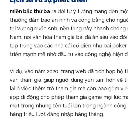
miền bắc thứ ba
ra đời từ ý tưởng mang đến một
thưởng đảm bảo an ninh và công bằng cho ngườ
tại Vương quốc Anh, nền tảng này nhanh chóng mở
Nam, nơi văn hóa tham gia bài đã ăn sâu vào đờ
tập trung vào các nhà cái cổ điển như bài poker
triển mạnh mẽ nhờ đầu tư vào công nghệ hiện đạ
Ví dụ, vào năm 2020, trang web đã tích hợp hệ 
ván tham gia, giúp người dùng yên tâm hơn về t
lại ở việc thêm trò tham gia mà còn bao gồm việc
app di động cho phép tham gia game mọi lúc mọ
một trong những tên tuổi lớn trong ngành công 
hàng triệu lượt đăng nhập hàng tháng.