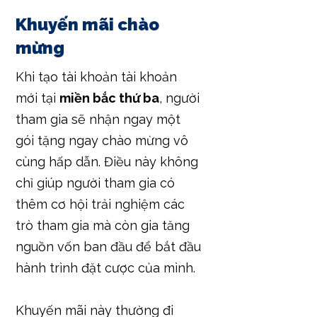
gia game thú vị hơn.
Khuyến mãi chào
mừng
Khi tạo tài khoản tài khoản
mới tại
miền bắc thứ ba
, người
tham gia sẽ nhận ngay một
gói tặng ngay chào mừng vô
cùng hấp dẫn. Điều này không
chỉ giúp người tham gia có
thêm cơ hội trải nghiệm các
trò tham gia mà còn gia tăng
nguồn vốn ban đầu để bắt đầu
hành trình đặt cược của mình.