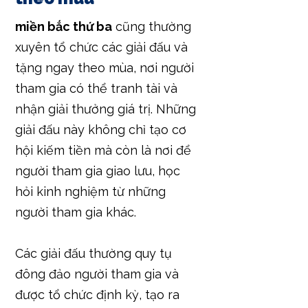
Giải đấu và tặng ngay
theo mùa
miền bắc thứ ba
cũng thường
xuyên tổ chức các giải đấu và
tặng ngay theo mùa, nơi người
tham gia có thể tranh tài và
nhận giải thưởng giá trị. Những
giải đấu này không chỉ tạo cơ
hội kiếm tiền mà còn là nơi để
người tham gia giao lưu, học
hỏi kinh nghiệm từ những
người tham gia khác.
Các giải đấu thường quy tụ