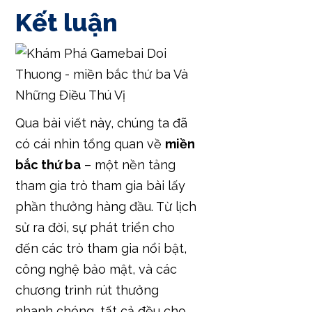
trong hoạt động của nền tảng.
Kết luận
Qua bài viết này, chúng ta đã
có cái nhìn tổng quan về
miền
bắc thứ ba
– một nền tảng
tham gia trò tham gia bài lấy
phần thưởng hàng đầu. Từ lịch
sử ra đời, sự phát triển cho
đến các trò tham gia nổi bật,
công nghệ bảo mật, và các