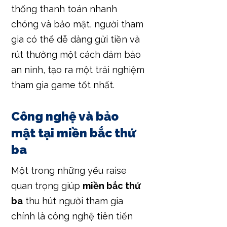
mà còn là cơ hội kiếm tiền cho
người tham gia. Nhờ vào hệ
thống thanh toán nhanh
chóng và bảo mật, người tham
gia có thể dễ dàng gửi tiền và
rút thưởng một cách đảm bảo
an ninh, tạo ra một trải nghiệm
tham gia game tốt nhất.
Công nghệ và bảo
mật tại miền bắc thứ
ba
Một trong những yếu raise
quan trọng giúp
miền bắc thứ
ba
thu hút người tham gia