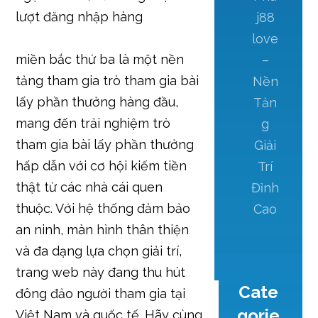
ngựa online, với hàng triệu
j88
lượt đăng nhập hàng
love
–
miền bắc thứ ba là một nền
Nền
tảng tham gia trò tham gia bài
Tản
lấy phần thưởng hàng đầu,
g
mang đến trải nghiệm trò
Giải
tham gia bài lấy phần thưởng
Trí
hấp dẫn với cơ hội kiếm tiền
Đỉnh
thật từ các nhà cái quen
Cao
thuộc. Với hệ thống đảm bảo
an ninh, màn hình thân thiện
và đa dạng lựa chọn giải trí,
Cate
trang web này đang thu hút
đông đảo người tham gia tại
gorie