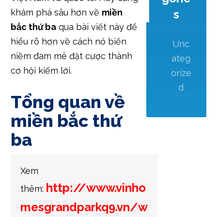
Việt Nam và quốc tế. Hãy cùng
s
khám phá sâu hơn về
miền
bắc thứ ba
qua bài viết này để
Unc
hiểu rõ hơn về cách nó biến
ateg
niềm đam mê đặt cược thành
orize
cơ hội kiếm lời.
d
Tổng quan về
miền bắc thứ
ba
Xem
http://www.vinho
thêm: