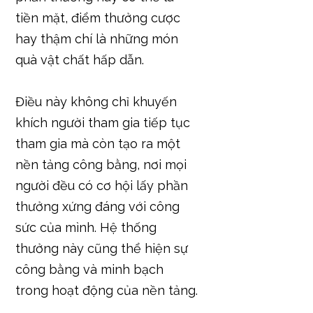
mốc tham gia nhất định. Các
phần thưởng này có thể là
tiền mặt, điểm thưởng cược
hay thậm chí là những món
quà vật chất hấp dẫn.
Điều này không chỉ khuyến
khích người tham gia tiếp tục
tham gia mà còn tạo ra một
nền tảng công bằng, nơi mọi
người đều có cơ hội lấy phần
thưởng xứng đáng với công
sức của mình. Hệ thống
thưởng này cũng thể hiện sự
công bằng và minh bạch