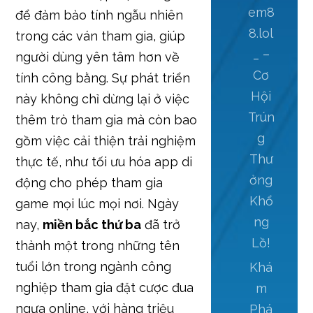
web đã tích hợp hệ thống AI
em8
để đảm bảo tính ngẫu nhiên
8.lol
trong các ván tham gia, giúp
_ –
người dùng yên tâm hơn về
Cơ
tính công bằng. Sự phát triển
Hội
này không chỉ dừng lại ở việc
Trún
thêm trò tham gia mà còn bao
g
gồm việc cải thiện trải nghiệm
Thư
thực tế, như tối ưu hóa app di
ởng
động cho phép tham gia
Khổ
game mọi lúc mọi nơi. Ngày
ng
nay,
miền bắc thứ ba
đã trở
Lồ!
thành một trong những tên
Khá
tuổi lớn trong ngành công
m
nghiệp tham gia đặt cược đua
Phá