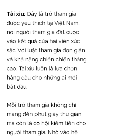
phiên bản Blackjack khác
nhau.
Tài xỉu:
Đây là trò tham gia
được yêu thích tại Việt Nam,
nơi người tham gia đặt cược
vào kết quả của hai viên xúc
sắc. Với luật tham gia đơn giản
và khả năng chiến chiến thắng
cao, Tài xỉu luôn là lựa chọn
hàng đầu cho những ai mới
bắt đầu.
Mỗi trò tham gia không chỉ
mang đến phút giây thư giãn