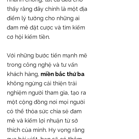
chương trình rút thưởng
nhanh chóng, tất cả đều cho
thấy rằng đây chính là một địa
điểm lý tưởng cho những ai
đam mê đặt cược và tìm kiếm
cơ hội kiếm tiền.
Với những bước tiến mạnh mẽ
trong công nghệ và tư vấn
khách hàng,
miền bắc thứ ba
không ngừng cải thiện trải
nghiệm người tham gia, tạo ra
một cộng đồng nơi mọi người
có thể thỏa sức chia sẻ đam
mê và kiếm lợi nhuận từ sở