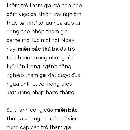
tính công bằng. Sự phát triển
này không chỉ dừng lại ở việc
thêm trò tham gia mà còn bao
gồm việc cải thiện trải nghiệm
thực tế, như tối ưu hóa app di
động cho phép tham gia
game mọi lúc mọi nơi. Ngày
nay,
miền bắc thứ ba
đã trở
thành một trong những tên
tuổi lớn trong ngành công
nghiệp tham gia đặt cược đua
ngựa online, với hàng triệu
lượt đăng nhập hàng tháng.
Sự thành công của
miền bắc