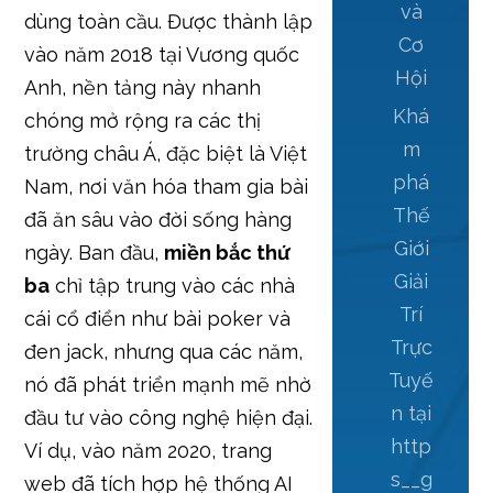
và
ninh và công bằng cho người
Cơ
dùng toàn cầu. Được thành lập
Hội
vào năm 2018 tại Vương quốc
Anh, nền tảng này nhanh
Khá
chóng mở rộng ra các thị
m
trường châu Á, đặc biệt là Việt
phá
Nam, nơi văn hóa tham gia bài
Thế
đã ăn sâu vào đời sống hàng
Giới
ngày. Ban đầu,
miền bắc thứ
Giải
ba
chỉ tập trung vào các nhà
Trí
cái cổ điển như bài poker và
Trực
đen jack, nhưng qua các năm,
Tuyế
nó đã phát triển mạnh mẽ nhờ
n tại
đầu tư vào công nghệ hiện đại.
http
Ví dụ, vào năm 2020, trang
s__g