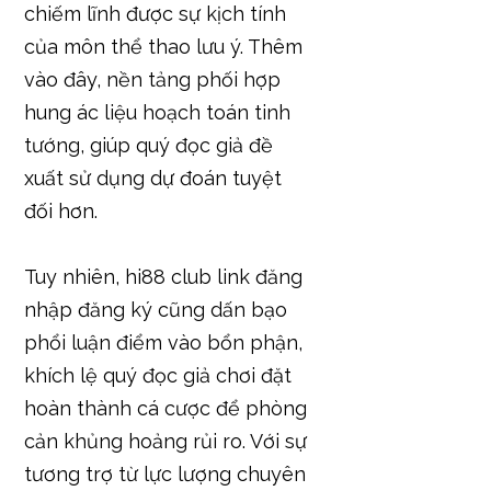
chiếm lĩnh được sự kịch tính
của môn thể thao lưu ý. Thêm
vào đây, nền tảng phối hợp
hung ác liệu hoạch toán tinh
tướng, giúp quý đọc giả đề
xuất sử dụng dự đoán tuyệt
đối hơn.
Tuy nhiên, hi88 club link đăng
nhập đăng ký cũng dấn bạo
phổi luận điểm vào bổn phận,
khích lệ quý đọc giả chơi đặt
hoàn thành cá cược để phòng
cản khủng hoảng rủi ro. Với sự
tương trợ từ lực lượng chuyên