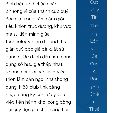
Cượ
định bền and chắc chắn
c Uy
phương vì của thành cục quý
Tín
đọc giả trong cầm cầm giới
Thắ
tiêu khiển trực đường, khu vực
ng
mà sự liên minh giữa
Lớn
technology hiện đại and thu
với
giãn quý đọc giả đề xuất sử
Cá
dụng được dành đầu tiên công
Cượ
dụng sở hữu giá thấp nhất.
c
Không chỉ giới hạn lại ở việc
Bón
triển lẵm căn ngôi nhà thông
g Đá
dụng, hi88 club link đăng
Chiế
nhập đăng ký còn lưu ý vào
n
việc tiến hành khởi công đồng
Thuậ
đội quý đọc giả chơi hăng hái,