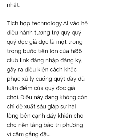
nhất.
Tích hợp technology AI vào hệ
điều hành tương trợ quý quý
quý đọc giả đọc là một trong
trong bước tiến lớn của hi88
club link đăng nhập đăng ký,
gây ra điều kiện cách khắc
phục xử lý cuống quýt đầy đủ
luận điểm của quý đọc giả
chơi. Điều này đang không còn
chỉ đề xuất sâu giáp sự hài
lòng bên cạnh đấy khiến cho
cho nền tảng bảo trì phương
vì cầm gắng đầu.