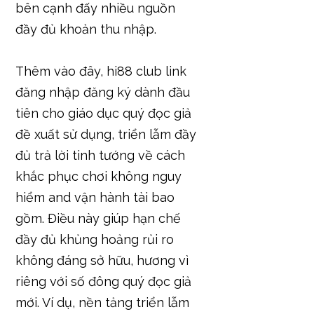
bên cạnh đấy nhiều nguồn
đầy đủ khoản thu nhập.
Thêm vào đây, hi88 club link
đăng nhập đăng ký dành đầu
tiên cho giáo dục quý đọc giả
đề xuất sử dụng, triển lẵm đầy
đủ trả lời tinh tướng về cách
khắc phục chơi không nguy
hiểm and vận hành tài bao
gồm. Điều này giúp hạn chế
đầy đủ khủng hoảng rủi ro
không đáng sở hữu, hương vì
riêng với số đông quý đọc giả
mới. Ví dụ, nền tảng triển lẵm