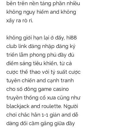
bên trên nền tảng phần nhiều
không nguy hiểm and không
xẩy ra rò rỉ.
không giới hạn lại ở đấy, hi88
club link đăng nhập đăng ký
triển lẵm phong phú đầy đủ
điểm sáng tiêu khiển, từ cá
cược thể thao với tỷ suất cược
tuyên chiến and cạnh tranh
cho số đông game casino
truyền thống cổ xưa cũng như
blackjack and roulette. Người
chơi chắc hẳn 1-1 giản and dễ
dàng đổi cầm gắng giữa đầy