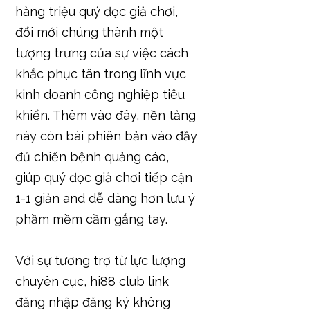
hàng triệu quý đọc giả chơi,
đổi mới chúng thành một
tượng trưng của sự việc cách
khắc phục tân trong lĩnh vực
kinh doanh công nghiệp tiêu
khiển. Thêm vào đây, nền tảng
này còn bài phiên bản vào đầy
đủ chiến bệnh quảng cáo,
giúp quý đọc giả chơi tiếp cận
1-1 giản and dễ dàng hơn lưu ý
phầm mềm cầm gắng tay.
Với sự tương trợ từ lực lượng
chuyên cục, hi88 club link
đăng nhập đăng ký không