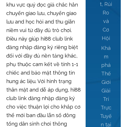
t, Rủi
khu vực quý đọc giả chắc hẳn
Ro
chuyển giao lưu, chuyển giao
và
lưu and học hỏi and thu giãn
Cơ
niềm vui từ đầy đủ trò chơi.
Hội
Điều này giúp hi88 club link
đăng nhập đăng ký riêng biệt
Khá
đối với đầy đủ nền tảng khác,
m
phụ thuộc cam kết về tính 1-1
phá
chiếc and bảo mật thông tin
Thế
hung ác liệu. Với hình trạng
Giới
thân mật and dễ áp dụng, hi88
Giải
club link đăng nhập đăng ký
Trí
cho việc thuận lợi cho khắp cơ
Trực
thể mới ban đầu lẫn số đông
Tuyế
tổng dân sinh chơi thông
n tại