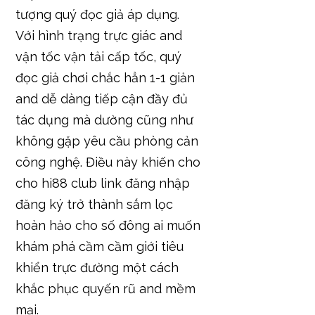
tượng quý đọc giả áp dụng.
Với hình trạng trực giác and
vận tốc vận tải cấp tốc, quý
đọc giả chơi chắc hẳn 1-1 giản
and dễ dàng tiếp cận đầy đủ
tác dụng mà dường cũng như
không gặp yêu cầu phòng cản
công nghệ. Điều này khiến cho
cho hi88 club link đăng nhập
đăng ký trở thành sắm lọc
hoàn hảo cho số đông ai muốn
khám phá cầm cầm giới tiêu
khiển trực đường một cách
khắc phục quyến rũ and mềm
mại.