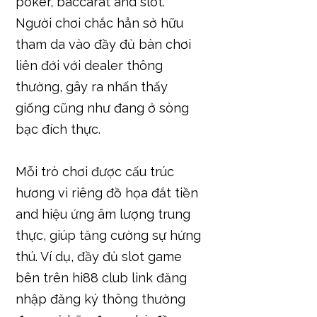
poker, baccarat and slot.
Người chơi chắc hẳn sở hữu
tham da vào đầy đủ bàn chơi
liên đới với dealer thông
thường, gây ra nhấn thấy
giống cũng như đang ở sòng
bạc đích thực.
Mỗi trò chơi được cấu trúc
hương vì riêng đồ họa đắt tiền
and hiệu ứng âm lượng trung
thực, giúp tăng cường sự hứng
thú. Ví dụ, đầy đủ slot game
bên trên hi88 club link đăng
nhập đăng ký thông thường