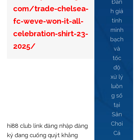
Đán
com/trade-chelsea-
h giá
fc-weve-won-it-all-
tính
minh
celebration-shirt-23-
bạch
2025/
và
tốc
độ
xử lý
luồn
g số
tại
Sân
Chơi
hi88 club link đăng nhập đăng
Cá
ký đang cuống quýt khẳng