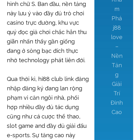
hình chữ S. Ban đầu, nền tảng
m
này lưu ý vào đầy đủ trò chơi
Phá
casino trực đường, khu vực
j88
quý đọc giả chơi chắc hẳn thu
love
giãn nhấn thấy gần giống
–
đang ở sòng bạc đích thực
Nền
nhờ technology phát liên đới.
Tản
g
Qua thời kì, hi88 club link đăng
Giải
nhập đăng ký đang lan rộng
Trí
phạm vi căn ngôi nhà, phối
Đỉnh
hợp nhiều đầy đủ tác dụng
Cao
cũng như cá cược thể thao,
slot game and đầy đủ giải đấu
e-sports. Sự tăng cao này