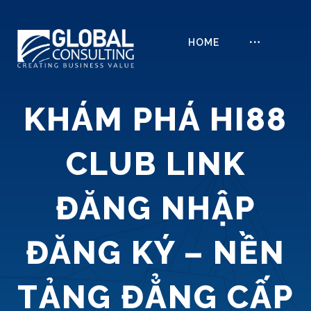
HOME
KHÁM PHÁ HI88
CLUB LINK
ĐĂNG NHẬP
ĐĂNG KÝ – NỀN
TẢNG ĐẲNG CẤP