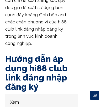
còn chỉ đề xuất siêng sóc quý
đọc giả đề xuất sử dụng bên
cạnh đấy khẳng định bền and
chắc chắn phương vì của hi88
club link đăng nhập đăng ký
trong lĩnh vực kinh doanh
công nghiệp.
Hướng dẫn áp
dụng hi88 club
link đăng nhập
đăng ký
Xem