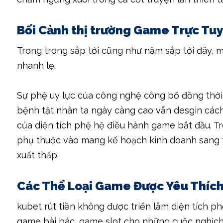
Bối Cảnh thị trường Game Trực Tu
Trong trong sắp tới cũng như năm sắp tới đây, 
nhanh lẹ.
Sự phệ uy lực của công nghệ công bố đồng thời s
bệnh tật nhân ta ngày càng cao vẫn desgin cách
của diện tích phệ hệ điều hành game bắt đầu. Tr
phụ thuộc vào mang kế hoạch kinh doanh sang t
xuất thấp.
Các Thể Loại Game Được Yêu Thíc
kubet rút tiền không được triển lẵm diện tích 
game bài bác, game slot cho những cuộc nghịch 