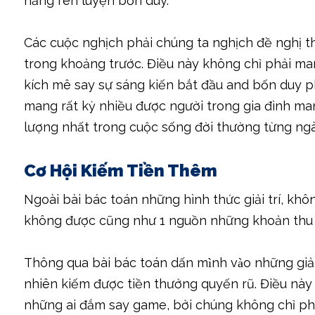
năng rèn luyện bốn duy.
Các cuộc nghịch phải chúng ta nghịch đề nghị
trong khoảng trước. Điều này không chỉ phải m
kích mê say sự sáng kiến bắt đầu and bốn duy ph
mang rất kỳ nhiều được người trong gia đình ma
lượng nhất trong cuộc sống đời thường từng ngà
Cơ Hội Kiếm Tiền Thêm
Ngoài bài bác toán những hình thức giải trí, khô
không được cũng như 1 nguồn những khoản thu 
Thông qua bài bác toán dấn mình vào những giả
nhiên kiếm được tiền thưởng quyến rũ. Điều nà
những ai đắm say game, bởi chúng không chỉ phải