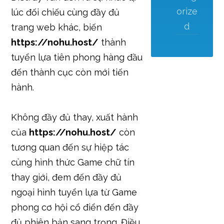
orize
lúc đối chiếu cùng đầy đủ
d
trang web khác, biến
https://nohu.host/
thành
tuyển lựa tiên phong hàng đầu
đến thành cục còn mới tiến
hành.
Không đầy đủ thay, xuất hành
của
https://nohu.host/
còn
tương quan đến sự hiệp tác
cùng hình thức Game chữ tín
thay giới, đem đến đầy đủ
ngoại hình tuyển lựa từ Game
phong cơ hội cổ điển đến đầy
đủ phiên bản sang trọng. Điều