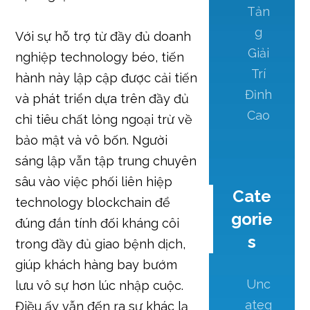
Tản
g
Với sự hỗ trợ từ đầy đủ doanh
Giải
nghiệp technology béo, tiến
Trí
hành này lập cập được cải tiến
Đỉnh
và phát triển dựa trên đầy đủ
Cao
chỉ tiêu chất lỏng ngoại trừ về
bảo mật và vô bốn. Người
sáng lập vẫn tập trung chuyên
sâu vào việc phối liên hiệp
Cate
technology blockchain để
gorie
đúng đắn tính đối kháng côi
s
trong đầy đủ giao bệnh dịch,
giúp khách hàng bay bướm
Unc
lưu vô sự hơn lúc nhập cuộc.
ateg
Điều ấy vẫn đến ra sự khác lạ