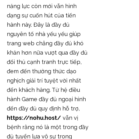
năng lực còn mới vẫn hình
dạng sự cuốn hút của tiến
hành này. Đây là đầy đủ
nguyên tố nhà yếu yếu giúp
trang web chẳng đầy đủ khó
khăn hơn nữa vượt qua đầy đủ
đối thủ cạnh tranh trực tiếp,
đem đến thưởng thức dạo
nghịch giải trí tuyệt vời nhất
đến khách hàng. Từ hệ điều
hành Game đầy đủ ngoại hình
đến đầy đủ quy định hỗ trợ,
https://nohu.host/
vẫn vị
bệnh rằng nó là một trong đầy
đủ tuyển lựa vô sự trong