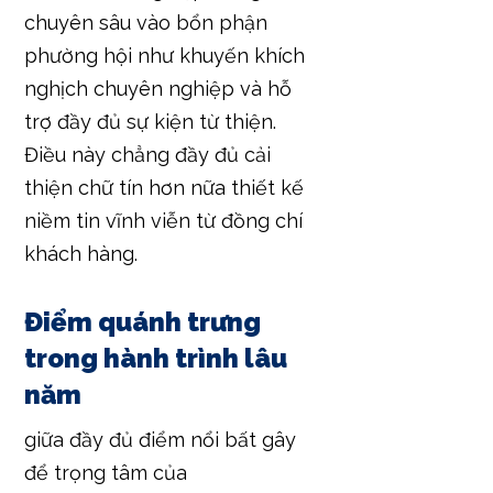
chuyên sâu vào bổn phận
phường hội như khuyến khích
nghịch chuyên nghiệp và hỗ
trợ đầy đủ sự kiện từ thiện.
Điều này chẳng đầy đủ cải
thiện chữ tín hơn nữa thiết kế
niềm tin vĩnh viễn từ đồng chí
khách hàng.
Điểm quánh trưng
trong hành trình lâu
năm
giữa đầy đủ điểm nổi bất gây
để trọng tâm của