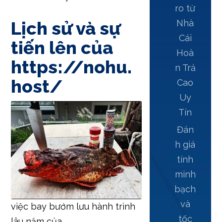
ro từ
Lịch sử và sự
Nhà
Cái
tiến lên của
Hoà
https://nohu.
n Trả
host/
Cao
Uy
Tín
Đán
h giá
tính
minh
bạch
và
việc bay bướm lưu hành trình
tốc
lâu năm của