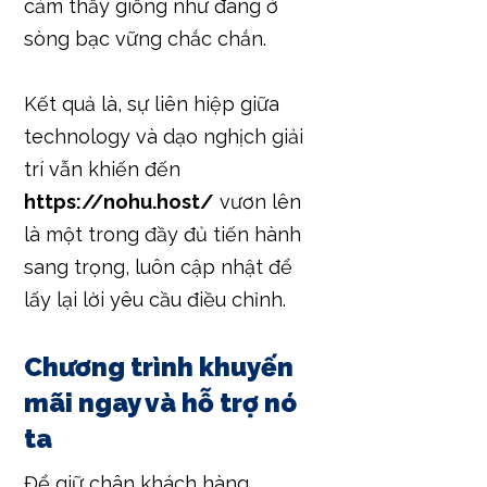
cảm thấy giống như đang ở
sòng bạc vững chắc chắn.
Kết quả là, sự liên hiệp giữa
technology và dạo nghịch giải
trí vẫn khiến đến
https://nohu.host/
vươn lên
là một trong đầy đủ tiến hành
sang trọng, luôn cập nhật để
lấy lại lời yêu cầu điều chỉnh.
Chương trình khuyến
mãi ngay và hỗ trợ nó
ta
Để giữ chân khách hàng,