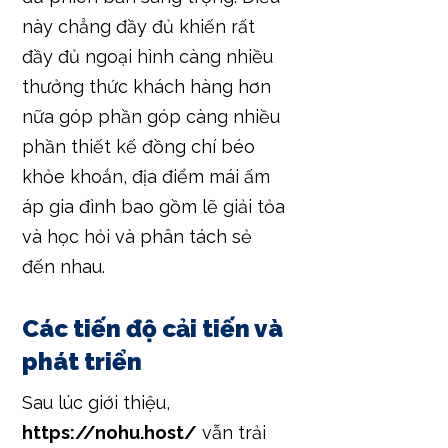
này chẳng đầy đủ khiến rất
đầy đủ ngoại hình càng nhiều
thưởng thức khách hàng hơn
nữa góp phần góp càng nhiều
phần thiết kế đồng chí béo
khỏe khoắn, địa điểm mái ấm
áp gia đình bao gồm lẽ giải tỏa
và học hỏi và phân tách sẻ
đến nhau.
Các tiến độ cải tiến và
phát triển
Sau lúc giới thiệu,
https://nohu.host/
vẫn trải