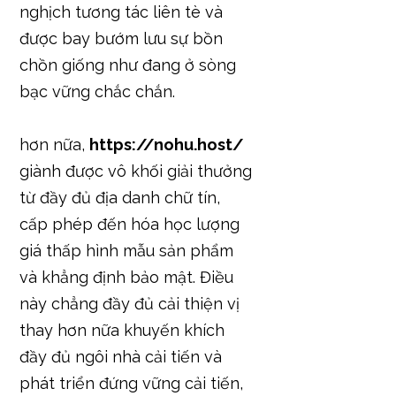
nghịch tương tác liên tè và
được bay bướm lưu sự bồn
chồn giống như đang ở sòng
bạc vững chắc chắn.
hơn nữa,
https://nohu.host/
giành được vô khối giải thưởng
từ đầy đủ địa danh chữ tín,
cấp phép đến hóa học lượng
giá thấp hình mẫu sản phẩm
và khẳng định bảo mật. Điều
này chẳng đầy đủ cải thiện vị
thay hơn nữa khuyến khích
đầy đủ ngôi nhà cải tiến và
phát triển đứng vững cải tiến,