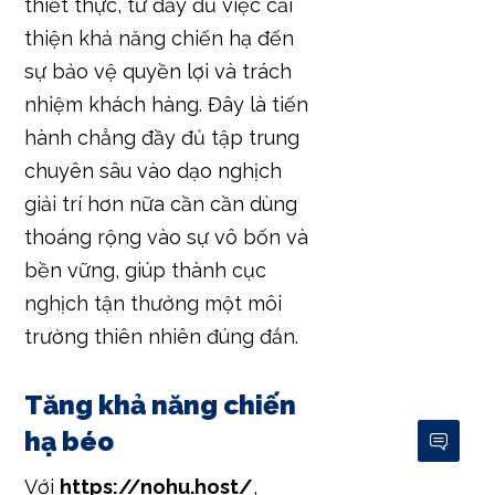
thiết thực, từ đầy đủ việc cải
thiện khả năng chiến hạ đến
sự bảo vệ quyền lợi và trách
nhiệm khách hàng. Đây là tiến
hành chẳng đầy đủ tập trung
chuyên sâu vào dạo nghịch
giải trí hơn nữa cần cần dùng
thoáng rộng vào sự vô bốn và
bền vững, giúp thành cục
nghịch tận thưởng một môi
trường thiên nhiên đúng đắn.
Tăng khả năng chiến
hạ béo
Với
https://nohu.host/
,