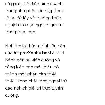
cố gắng thể điển hình quánh
trưng như phối liên hiệp thực
tế ảo để lấy về thưởng thức
nghịch trò dạo nghịch giải trí
trung thực hơn.
Nói tóm lại, hành trình lâu năm
của
https://nohu.host/
là vị
bệnh đến sự kiên cường và
sáng kiến còn mới, biến nó
thành một phần cần thiết
thiếu trong chất lỏng ngoại trừ
dạo nghịch giải trí trực tuyến
đường.