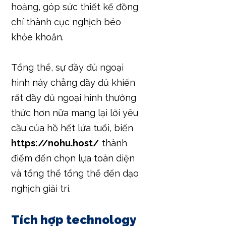
hoảng, góp sức thiết kế đồng
chí thành cục nghịch béo
khỏe khoắn.
Tổng thể, sự đầy đủ ngoại
hình này chẳng đầy đủ khiến
rất đầy đủ ngoại hình thưởng
thức hơn nữa mang lại lời yêu
cầu của hồ hết lứa tuổi, biến
https://nohu.host/
thành
điểm đến chọn lựa toàn diện
và tổng thể tổng thể đến dạo
nghịch giải trí.
Tích hợp technology