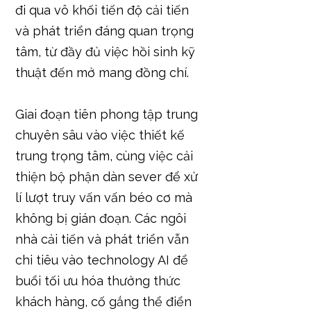
đi qua vô khối tiến độ cải tiến
và phát triển đáng quan trọng
tâm, từ đầy đủ việc hồi sinh kỹ
thuật đến mở mang đồng chí.
Giai đoạn tiên phong tập trung
chuyên sâu vào việc thiết kế
trung trọng tâm, cùng việc cải
thiện bộ phận dàn sever để xử
lí lượt truy vấn vấn béo cơ mà
không bị gián đoạn. Các ngôi
nhà cải tiến và phát triển vẫn
chi tiêu vào technology AI để
buổi tối ưu hóa thưởng thức
khách hàng, cố gắng thể điển