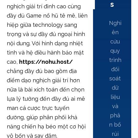
s
nghịch giải trí đỉnh cao cùng
đầy đủ Game nổ hũ tê mê, liên
Nghi
hiệp giữa technology sang
ên
trọng và sự đầy đủ ngoại hình
cứu
nội dung. Với hình dạng nhiệt
quy
tình và hệ điều hành bảo mật
trình
cao,
https://nohu.host/
đối
chẳng đầy đủ bao gồm địa
soát
điểm dạo nghịch giải trí hơn
dữ
nữa là bài xích toán đến chọn
liệu
lựa lý tưởng đến đầy đủ ai mê
và
man cá cược trực tuyến
phâ
đường, giúp phân phối khả
n bổ
năng chiến hạ béo một cơ hội
rủi
vô bốn và say đắm.