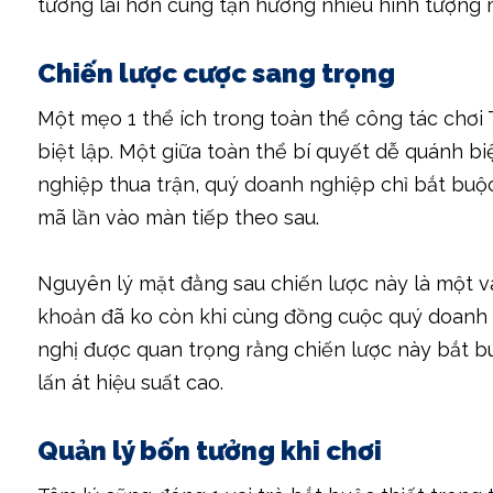
tương lai hơn cùng tận hưởng nhiều hình tượng 
Chiến lược cược sang trọng
Một mẹo 1 thể ích trong toàn thể công tác chơi T
biệt lập. Một giữa toàn thể bí quyết dễ quánh bi
nghiệp thua trận, quý doanh nghiệp chỉ bắt buộ
mã lần vào màn tiếp theo sau.
Nguyên lý mặt đằng sau chiến lược này là một v
khoản đã ko còn khi cùng đồng cuộc quý doanh n
nghị được quan trọng rằng chiến lược này bắt b
lấn át hiệu suất cao.
Quản lý bốn tưởng khi chơi