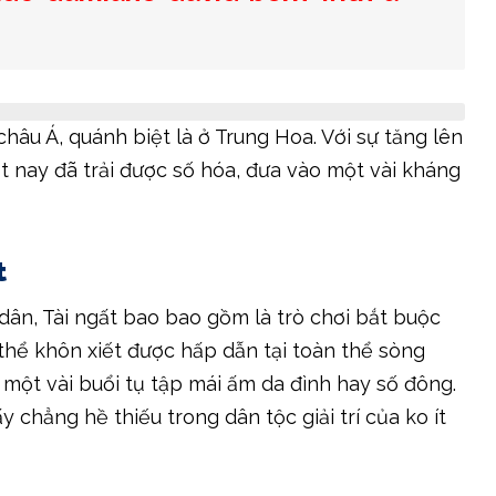
châu Á, quánh biệt là ở Trung Hoa. Với sự tăng lên
t nay đã trải được số hóa, đưa vào một vài kháng
t
dân, Tài ngất bao bao gồm là trò chơi bắt buộc
thể khôn xiết được hấp dẫn tại toàn thể sòng
một vài buổi tụ tập mái ấm da đình hay số đông.
y chẳng hề thiếu trong dân tộc giải trí của ko ít