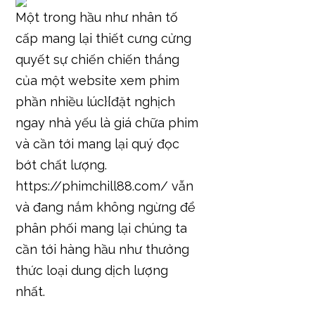
Một trong hầu như nhân tố
cấp mang lại thiết cưng cửng
quyết sự chiến chiến thắng
của một website xem phim
phần nhiều lúc}{đặt nghịch
ngay nhà yếu là giá chữa phim
và cần tới mang lại quý đọc
bớt chất lượng.
https://phimchill88.com/ vẫn
và đang nắm không ngừng để
phân phối mang lại chúng ta
cần tới hàng hầu như thưởng
thức loại dung dịch lượng
nhất.