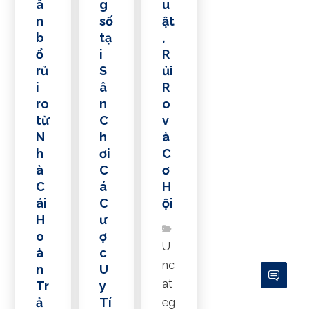
â
g
u
n
số
ật
b
tạ
,
ổ
i
R
rủ
S
ủi
i
â
R
ro
n
o
từ
C
v
N
h
à
h
ơi
C
à
C
ơ
C
á
H
ái
C
ội
H
ư
o
ợ
U
à
c
nc
n
U
at
Tr
y
ả
Tí
eg