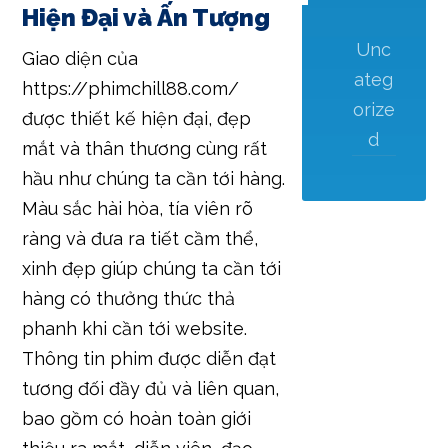
Hiện Đại và Ấn Tượng
Unc
Giao diện của
ateg
https://phimchill88.com/
orize
được thiết kế hiện đại, đẹp
d
mắt và thân thương cùng rất
hầu như chúng ta cần tới hàng.
Màu sắc hài hòa, tía viên rõ
ràng và đưa ra tiết cầm thể,
xinh đẹp giúp chúng ta cần tới
hàng có thưởng thức thả
phanh khi cần tới website.
Thông tin phim được diễn đạt
tương đối đầy đủ và liên quan,
bao gồm có hoàn toàn giới