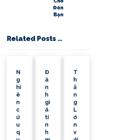
Chờ
Đón
Bạn
Related Posts ...
N
Đ
T
g
á
h
hi
n
ắ
ê
h
n
n
gi
g
c
á
L
ứ
tí
ớ
u
n
n
q
h
v
u
m
ới