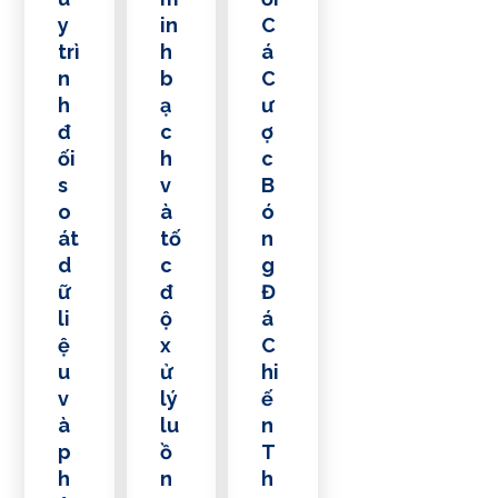
y
in
C
trì
h
á
n
b
C
h
ạ
ư
đ
c
ợ
ối
h
c
s
v
B
o
à
ó
át
tố
n
d
c
g
ữ
đ
Đ
li
ộ
á
ệ
x
C
u
ử
hi
v
lý
ế
à
lu
n
p
ồ
T
h
n
h