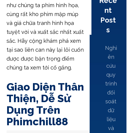
Rece
như chúng ta phim hình họa,
nt
cùng rất kho phim mập múp
Post
và giá chữa tranh hình họa
s
tuyệt vời và xuất sắc nhất xuất
sắc. Hãy cộng khám phá xem
Nghi
tại sao liên can này lại lôi cuốn
ên
được được bận trọng điểm
cứu
chúng ta xem tới cố gắng.
quy
Giao Diện Thân
trình
đối
Thiện, Dễ Sử
soát
Dụng Trên
dữ
Phimchill88
liệu
và