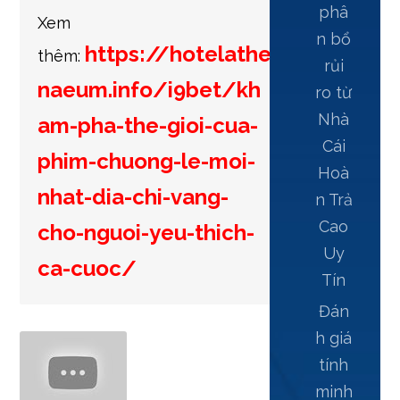
phâ
Xem
n bổ
https://hotelathe
thêm:
rủi
naeum.info/i9bet/kh
ro từ
Nhà
am-pha-the-gioi-cua-
Cái
phim-chuong-le-moi-
Hoà
nhat-dia-chi-vang-
n Trả
Cao
cho-nguoi-yeu-thich-
Uy
ca-cuoc/
Tín
Đán
h giá
tính
minh