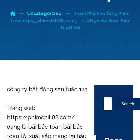
Uncategorized
Khám Phá Kho Tàng Phim
Trên https__phimchill88.com_ - Trải Nghiệm Xem Phim
Tuyệt Vời
công ty bất động sản tuấn 123
Search
Trang web
https://phimchill88.com/
đang là bài bác toán bài bác
toán tới xuất sắc mang lại hầu