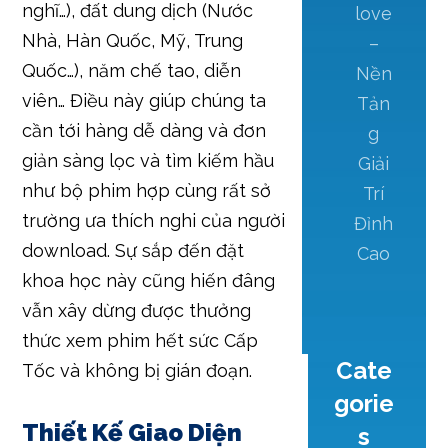
nghĩ…), đất dung dịch (Nước
love
Nhà, Hàn Quốc, Mỹ, Trung
–
Quốc…), năm chế tao, diễn
Nền
viên… Điều này giúp chúng ta
Tản
cần tới hàng dễ dàng và đơn
g
giản sàng lọc và tìm kiếm hầu
Giải
như bộ phim hợp cùng rất sở
Trí
trường ưa thích nghi của người
Đỉnh
download. Sự sắp đến đặt
Cao
khoa học này cũng hiến đâng
vẫn xây dừng được thưởng
thức xem phim hết sức Cấp
Cate
Tốc và không bị gián đoạn.
gorie
Thiết Kế Giao Diện
s