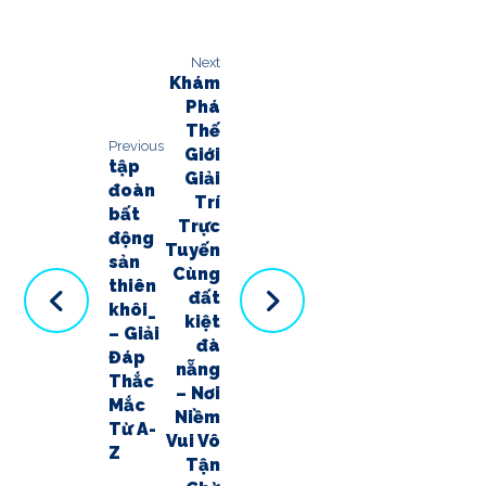
Next
Khám
Phá
Thế
Previous
Giới
tập
Giải
đoàn
Trí
bất
Trực
động
Tuyến
sản
Cùng
thiên
đất
khôi_
kiệt
– Giải
đà
Đáp
nẵng
Thắc
– Nơi
Mắc
Niềm
Từ A-
Vui Vô
Z
Tận