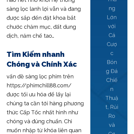
ng
sàng lọc lanh lợi vẫn và đang
Lớn
được sắp đến đặt khoa bắt
với
chước chăm mục, đất dung
Cá
dịch, năm chế tao…
Cượ
Tìm Kiếm nhanh
c
Bón
Chóng và Chính Xác
g Đá
vấn đề sàng lọc phim trên
Chiế
https://phimchill88.com/
n
được tối ưu hóa để lấy lại
Thuậ
chúng ta cần tới hàng phương
t, Rủi
thức Cấp Tốc nhất hình như
Ro
chóng và đúng chuẩn. Chỉ
và
muốn nhập từ khóa liên quan
Cơ