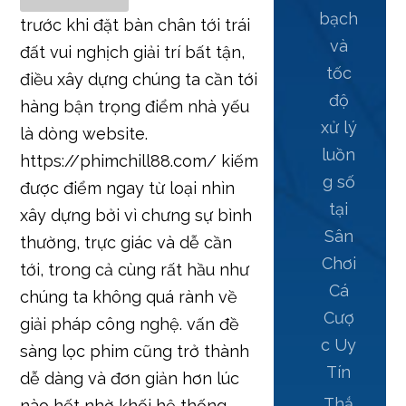
bạch
trước khi đặt bàn chân tới trái
và
đất vui nghịch giải trí bất tận,
tốc
điều xây dựng chúng ta cần tới
độ
hàng bận trọng điểm nhà yếu
xử lý
là dòng website.
luồn
https://phimchill88.com/ kiếm
g số
được điểm ngay từ loại nhìn
tại
xây dựng bởi vì chưng sự bình
Sân
thường, trực giác và dễ cần
Chơi
tới, trong cả cùng rất hầu như
Cá
chúng ta không quá rành về
Cượ
giải pháp công nghệ. vấn đề
c Uy
sàng lọc phim cũng trở thành
Tín
dễ dàng và đơn giản hơn lúc
Thắ
nào hết nhờ khối hệ thống