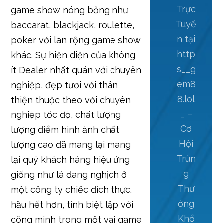
Trực
game show nóng bỏng như
Tuyế
baccarat, blackjack, roulette,
n tại
poker với lan rộng game show
http
khác. Sự hiện diện của không
s__g
ít Dealer nhất quán với chuyên
em8
nghiệp, đẹp tươi với thân
8.lol
thiện thuộc theo với chuyên
_ –
nghiệp tốc độ, chất lượng
Cơ
lượng điểm hình ảnh chất
Hội
lượng cao đã mang lại mang
Trún
lại quý khách hàng hiệu ứng
g
giống như là đang nghịch ở
Thư
một công ty chiếc đích thực.
ởng
hầu hết hơn, tính biệt lập với
Khổ
công minh trong một vài game