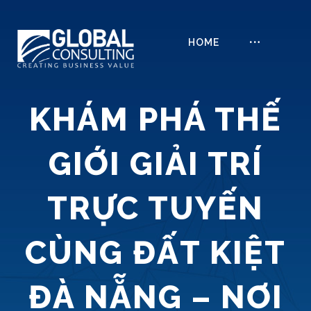
HOME
KHÁM PHÁ THẾ
GIỚI GIẢI TRÍ
TRỰC TUYẾN
CÙNG ĐẤT KIỆT
ĐÀ NẴNG – NƠI