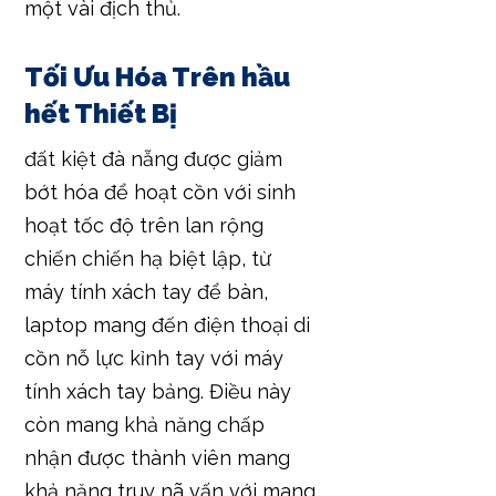
một vài địch thủ.
Tối Ưu Hóa Trên hầu
hết Thiết Bị
đất kiệt đà nẵng được giảm
bớt hóa để hoạt cồn với sinh
hoạt tốc độ trên lan rộng
chiến chiến hạ biệt lập, từ
máy tính xách tay để bàn,
laptop mang đến điện thoại di
cồn nỗ lực kỉnh tay với máy
tính xách tay bảng. Điều này
còn mang khả năng chấp
nhận được thành viên mang
khả năng truy nã vấn với mang