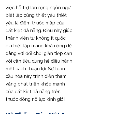
việc hỗ trợ lan rộng ngôn ngữ
biệt lập cũng thiết yếu thiết
yếu là điểm thuộc mập của
đất kiệt đà nẵng. Điều này giúp
thành viên từ không ít quốc
gia biệt lập mang khả năng dễ
dàng với đối chọi giản tiếp cận
với cần tiêu dùng hệ điều hành
một cách thuận lợi. Sự toàn
cầu hóa này trình diễn tham
vẳng phát triển khỏe mạnh
của đất kiệt đà nẵng trên
thuộc đồng nỗ lực kỉnh giới.