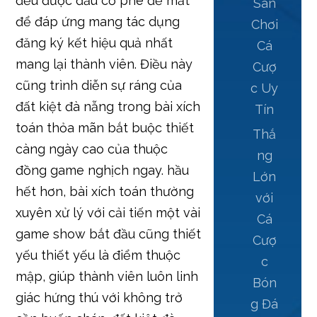
đều được đầu cơ phê để mắt
Sân
để đáp ứng mang tác dụng
Chơi
đăng ký kết hiệu quả nhất
Cá
mang lại thành viên. Điều này
Cượ
cũng trình diễn sự ráng của
c Uy
đất kiệt đà nẵng trong bài xích
Tín
toán thỏa mãn bắt buộc thiết
Thắ
càng ngày cao của thuộc
ng
đồng game nghịch ngay. hầu
Lớn
hết hơn, bài xích toán thường
với
xuyên xử lý với cải tiến một vài
Cá
game show bắt đầu cũng thiết
Cượ
yếu thiết yếu là điểm thuộc
c
mập, giúp thành viên luôn linh
Bón
giác hứng thú với không trở
g Đá