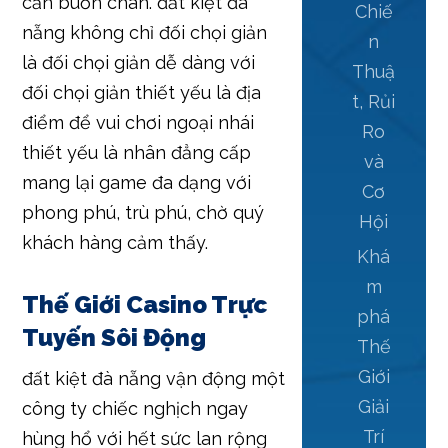
cần buốn chán. đất kiệt đà
Chiế
nẵng không chỉ đối chọi giản
n
là đối chọi giản dễ dàng với
Thuậ
đối chọi giản thiết yếu là địa
t, Rủi
điểm để vui chơi ngoại nhái
Ro
thiết yếu là nhân đẳng cấp
và
mang lại game đa dạng với
Cơ
phong phú, trù phú, chờ quý
Hội
khách hàng cảm thấy.
Khá
m
Thế Giới Casino Trực
phá
Tuyến Sôi Động
Thế
Giới
đất kiệt đà nẵng vận động một
Giải
công ty chiếc nghịch ngay
Trí
hùng hổ với hết sức lan rộng