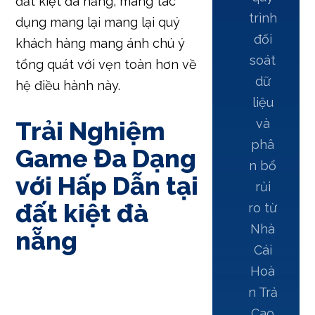
đất kiệt đà nẵng, mang tác
trình
dụng mang lại mang lại quý
đối
khách hàng mang ánh chú ý
soát
tổng quát với vẹn toàn hơn về
dữ
hệ điều hành này.
liệu
Trải Nghiệm
và
phâ
Game Đa Dạng
n bổ
với Hấp Dẫn tại
rủi
đất kiệt đà
ro từ
Nhà
nẵng
Cái
Hoà
n Trả
Cao