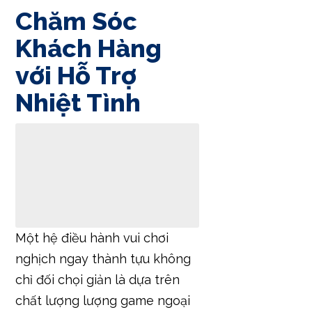
Chăm Sóc
Khách Hàng
với Hỗ Trợ
Nhiệt Tình
Một hệ điều hành vui chơi
nghịch ngay thành tựu không
chỉ đối chọi giản là dựa trên