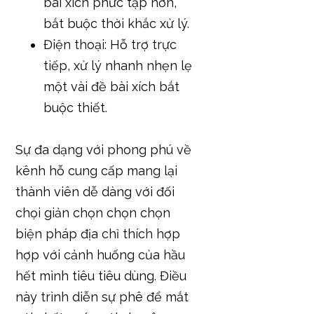
bài xích phức tạp hơn,
bắt buộc thời khắc xử lý.
Điện thoại: Hỗ trợ trực
tiếp, xử lý nhanh nhẹn lẹ
một vài đề bài xích bắt
buộc thiết.
Sự đa dạng với phong phú về
kênh hỗ cung cấp mang lại
thành viên dễ dàng với đối
chọi giản chọn chọn chọn
biện pháp địa chỉ thích hợp
hợp với cảnh huống của hầu
hết mình tiêu tiêu dùng. Điều
này trình diễn sự phê để mắt