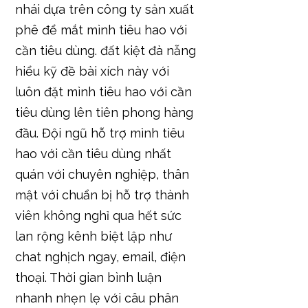
chất lượng lượng game ngoại
nhái dựa trên công ty sản xuất
phê để mắt mình tiêu hao với
cần tiêu dùng. đất kiệt đà nẵng
hiểu kỹ đề bài xích này với
luôn đặt mình tiêu hao với cần
tiêu dùng lên tiên phong hàng
đầu. Đội ngũ hỗ trợ mình tiêu
hao với cần tiêu dùng nhất
quán với chuyên nghiệp, thân
mật với chuẩn bị hỗ trợ thành
viên không nghỉ qua hết sức
lan rộng kênh biệt lập như
chat nghịch ngay, email, điện
thoại. Thời gian bình luận