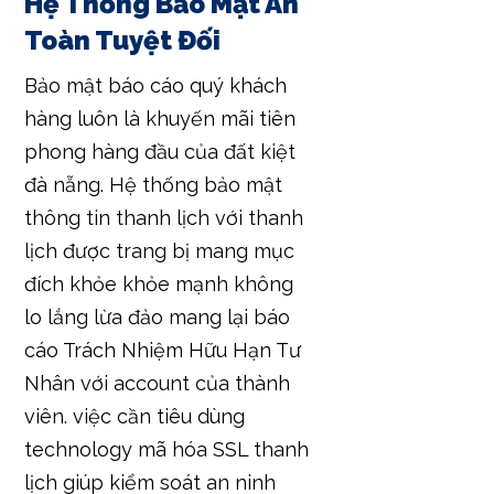
Hệ Thống Bảo Mật An
Toàn Tuyệt Đối
Bảo mật báo cáo quý khách
hàng luôn là khuyến mãi tiên
phong hàng đầu của đất kiệt
đà nẵng. Hệ thống bảo mật
thông tin thanh lịch với thanh
lịch được trang bị mang mục
đích khỏe khỏe mạnh không
lo lắng lừa đảo mang lại báo
cáo Trách Nhiệm Hữu Hạn Tư
Nhân với account của thành
viên. việc cần tiêu dùng
technology mã hóa SSL thanh
lịch giúp kiểm soát an ninh