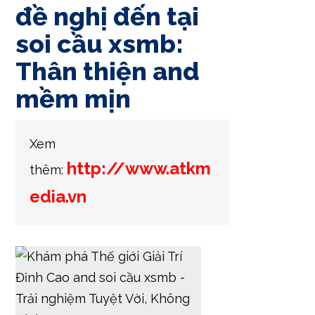
đề nghị đến tại
soi cầu xsmb:
Thân thiện and
mềm mịn
Xem
http://www.atkm
thêm:
edia.vn