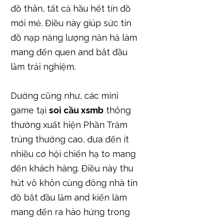
đồ thân, tất cả hầu hết tín đồ
mới mẻ. Điều này giúp sức tín
đồ nạp năng lượng năn hả làm
mang đến quen and bắt đầu
làm trải nghiệm.
Dường cũng như, các mini
game tại
soi cầu xsmb
thông
thường xuất hiện Phần Trăm
trúng thưởng cao, đưa đến ít
nhiều cơ hội chiến hạ to mang
đến khách hàng. Điều này thu
hút vô khôn cùng đông nhà tín
đồ bắt đầu làm and kiến làm
mang đến ra hào hứng trong