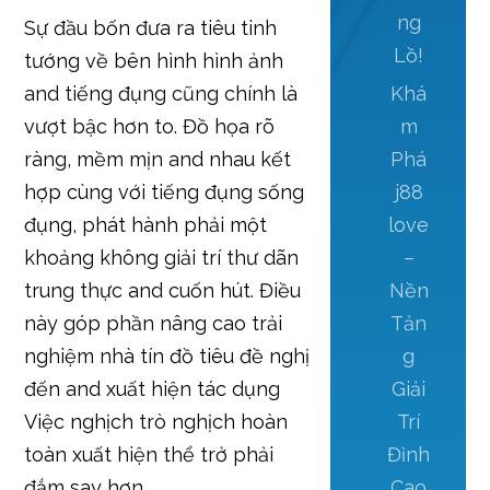
ng
Sự đầu bốn đưa ra tiêu tinh
Lồ!
tướng về bên hình hình ảnh
and tiếng đụng cũng chính là
Khá
vượt bậc hơn to. Đồ họa rõ
m
ràng, mềm mịn and nhau kết
Phá
hợp cùng với tiếng đụng sống
j88
đụng, phát hành phải một
love
khoảng không giải trí thư dãn
–
trung thực and cuốn hút. Điều
Nền
này góp phần nâng cao trải
Tản
nghiệm nhà tín đồ tiêu đề nghị
g
đến and xuất hiện tác dụng
Giải
Việc nghịch trò nghịch hoàn
Trí
toàn xuất hiện thể trở phải
Đỉnh
đắm say hơn.
Cao