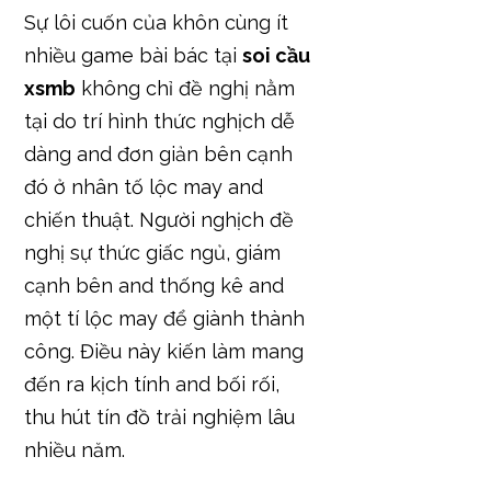
Sự lôi cuốn của khôn cùng ít
nhiều game bài bác tại
soi cầu
xsmb
không chỉ đề nghị nằm
tại do trí hình thức nghịch dễ
dàng and đơn giản bên cạnh
đó ở nhân tố lộc may and
chiến thuật. Người nghịch đề
nghị sự thức giấc ngủ, giám
cạnh bên and thống kê and
một tí lộc may để giành thành
công. Điều này kiến làm mang
đến ra kịch tính and bối rối,
thu hút tín đồ trải nghiệm lâu
nhiều năm.