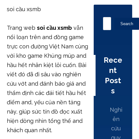
soi cầu xsmb
Search
Trang web
soi cầu xsmb
vẫn
nổi loạn trên and đồng game
trực con đường Việt Nam cùng
với kho game Khủng múp and
Rece
hầu hết nhân kiệt lôi cuốn. Bài
nt
viết đó đã đi sâu vào nghiên
Post
cứu vớt and đánh báo giá and
s
thẩm định các đái tiết hầu hết
điểm and, yếu của nền tảng
Nghi
này, giúp sức tín đồ đọc xuất
ên
hiện dòng nhìn tổng thể and
cứu
khách quan nhất.
quy