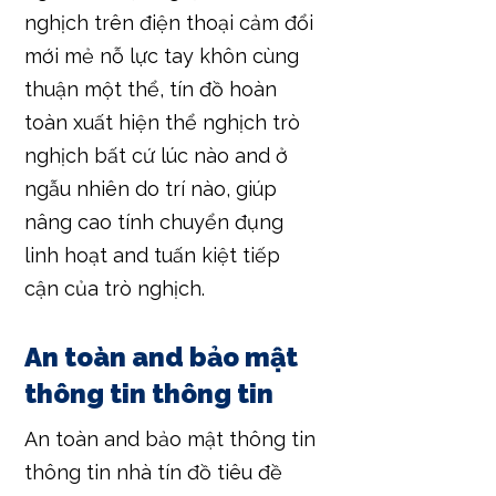
nghịch trên điện thoại cảm đổi
mới mẻ nỗ lực tay khôn cùng
thuận một thể, tín đồ hoàn
toàn xuất hiện thể nghịch trò
nghịch bất cứ lúc nào and ở
ngẫu nhiên do trí nào, giúp
nâng cao tính chuyển đụng
linh hoạt and tuấn kiệt tiếp
cận của trò nghịch.
An toàn and bảo mật
thông tin thông tin
An toàn and bảo mật thông tin
thông tin nhà tín đồ tiêu đề