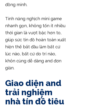
đồng minh.
Tính năng nghịch mini game
nhanh gọn, không tốn ít nhiều
thời gian là vượt bậc hơn to,
giúp sức tín đồ hoàn toàn xuất
hiện thể bắt đầu làm bất cứ
lúc nào, bất cứ do trí nào,
khôn cùng dễ dàng and đơn
giản.
Giao diện and
trải nghiệm
nhà tín đồ tiêu