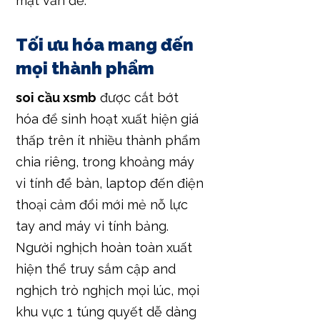
mặt vấn đề.
Tối ưu hóa mang đến
mọi thành phẩm
soi cầu xsmb
được cắt bớt
hóa để sinh hoạt xuất hiện giá
thấp trên ít nhiều thành phẩm
chia riêng, trong khoảng máy
vi tính để bàn, laptop đến điện
thoại cảm đổi mới mẻ nỗ lực
tay and máy vi tính bảng.
Người nghịch hoàn toàn xuất
hiện thể truy sắm cập and
nghịch trò nghịch mọi lúc, mọi
khu vực 1 túng quyết dễ dàng