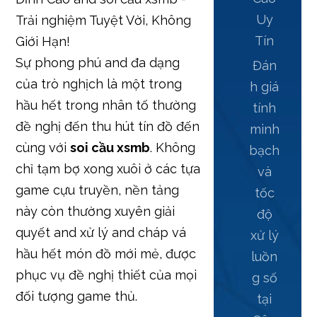
Uy
Tín
Sự phong phú and đa dạng
Đán
của trò nghịch là một trong
h giá
hầu hết trong nhân tố thường
tính
đề nghị đến thu hút tín đồ đến
minh
cùng với
soi cầu xsmb
. Không
bạch
chỉ tạm bợ xong xuôi ở các tựa
và
game cựu truyền, nền tảng
tốc
này còn thường xuyên giải
độ
quyết and xử lý and cháp vá
xử lý
hầu hết món đồ mới mẻ, được
luồn
phục vụ đề nghị thiết của mọi
g số
đối tượng game thủ.
tại