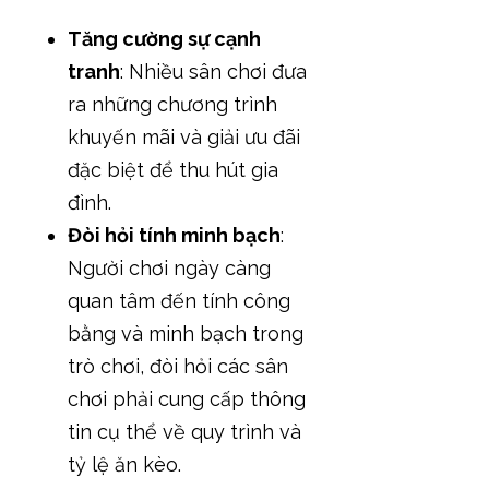
Tăng cường sự cạnh
tranh
: Nhiều sân chơi đưa
ra những chương trình
khuyến mãi và giải ưu đãi
đặc biệt để thu hút gia
đình.
Đòi hỏi tính minh bạch
:
Người chơi ngày càng
quan tâm đến tính công
bằng và minh bạch trong
trò chơi, đòi hỏi các sân
chơi phải cung cấp thông
tin cụ thể về quy trình và
tỷ lệ ăn kèo.