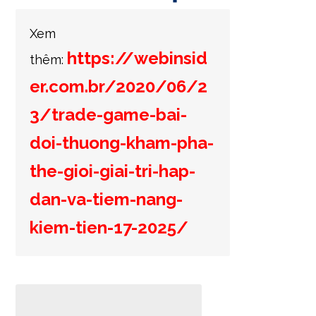
Xem
https://webinsid
thêm:
er.com.br/2020/06/2
3/trade-game-bai-
doi-thuong-kham-pha-
the-gioi-giai-tri-hap-
dan-va-tiem-nang-
kiem-tien-17-2025/