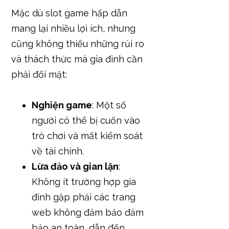
Mặc dù slot game hấp dẫn
mang lại nhiều lợi ích, nhưng
cũng không thiếu những rủi ro
và thách thức mà gia đình cần
phải đối mặt:
Nghiện game
: Một số
người có thể bị cuốn vào
trò chơi và mất kiểm soát
về tài chính.
Lừa đảo và gian lận
:
Không ít trường hợp gia
đình gặp phải các trang
web không đảm bảo đảm
bảo an toàn, dẫn đến