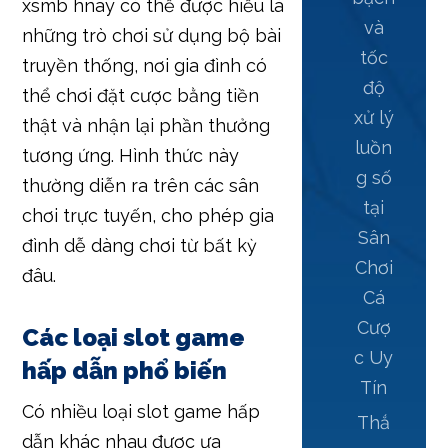
xsmb hnay có thể được hiểu là
và
những trò chơi sử dụng bộ bài
tốc
truyền thống, nơi gia đình có
độ
thể chơi đặt cược bằng tiền
xử lý
thật và nhận lại phần thưởng
luồn
tương ứng. Hình thức này
g số
thường diễn ra trên các sân
tại
chơi trực tuyến, cho phép gia
Sân
đình dễ dàng chơi từ bất kỳ
Chơi
đâu.
Cá
Cượ
Các loại slot game
c Uy
hấp dẫn phổ biến
Tín
Có nhiều loại slot game hấp
Thắ
dẫn khác nhau được ưa