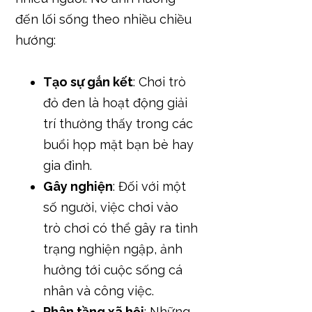
đến lối sống theo nhiều chiều
hướng:
Tạo sự gắn kết
: Chơi trò
đỏ đen là hoạt động giải
trí thường thấy trong các
buổi họp mặt bạn bè hay
gia đình.
Gây nghiện
: Đối với một
số người, việc chơi vào
trò chơi có thể gây ra tình
trạng nghiện ngập, ảnh
hưởng tới cuộc sống cá
nhân và công việc.
Phân tầng xã hội
: Những