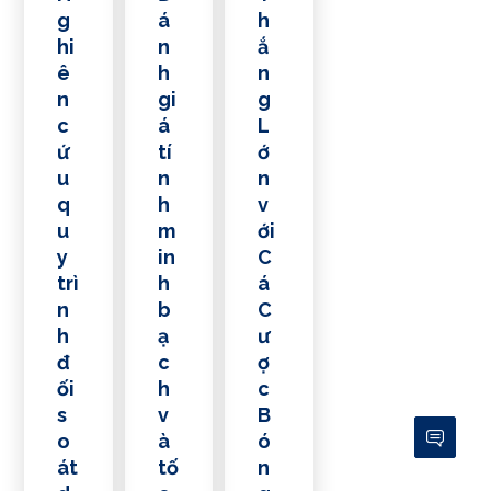
g
á
h
hi
n
ắ
ê
h
n
n
gi
g
c
á
L
ứ
tí
ớ
u
n
n
q
h
v
u
m
ới
y
in
C
trì
h
á
n
b
C
h
ạ
ư
đ
c
ợ
ối
h
c
s
v
B
o
à
ó
át
tố
n