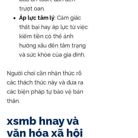
trượt oan.
Áp lực tâm lý
: Cảm giác
thất bại hay áp lực từ việc
kiếm tiền có thể ảnh
hưởng xấu đến tâm trạng
và sức khỏe của gia đình.
Người chơi cần nhận thức rõ
các thách thức này và đưa ra
các biện pháp tự bảo vệ bản
thân.
xsmb hnay và
văn hóa xã hội