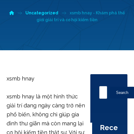
Uncategorized
xsmb hnay - Khám phá thế
giới giải trí và cơ hội kiếm tiền
xsmb hnay
Search
xsmb hnay là một hình thức
giải trí đang ngày càng trở nên
phổ biến, không chỉ giúp gia
đình thư giãn mà còn mang lại
Rece
cơ hội kiếm tiền thật sự. Với sự