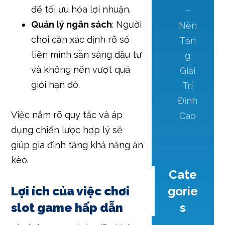
để tối ưu hóa lợi nhuận.
–
Quản lý ngân sách
: Người
Nền
chơi cần xác định rõ số
Tản
tiền mình sẵn sàng đầu tư
g
và không nên vượt quá
Giải
giới hạn đó.
Trí
Đỉnh
Việc nắm rõ quy tắc và áp
Cao
dụng chiến lược hợp lý sẽ
giúp gia đình tăng khả năng ăn
kèo.
Cate
Lợi ích của việc chơi
gorie
slot game hấp dẫn
s