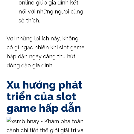
online giúp gia đình kết
nối với những người cùng
sở thích.
Với những lợi ích này, không
có gì ngạc nhiên khi slot game
hấp dẫn ngày càng thu hút
đông đảo gia đình.
Xu hướng phát
triển của slot
game hấp dẫn