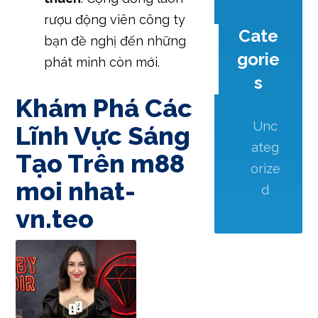
rượu động viên công ty
Cate
bạn đề nghị đến những
gorie
phát minh còn mới.
s
Khám Phá Các
Unc
Lĩnh Vực Sáng
ateg
Tạo Trên m88
orize
moi nhat-
d
vn.teo