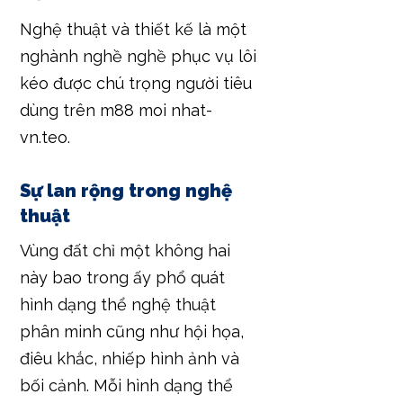
Nghệ thuật và thiết kế là một
nghành nghề nghề phục vụ lôi
kéo được chú trọng người tiêu
dùng trên m88 moi nhat-
vn.teo.
Sự lan rộng trong nghệ
thuật
Vùng đất chỉ một không hai
này bao trong ấy phổ quát
hình dạng thể nghệ thuật
phân minh cũng như hội họa,
điêu khắc, nhiếp hình ảnh và
bối cảnh. Mỗi hình dạng thể