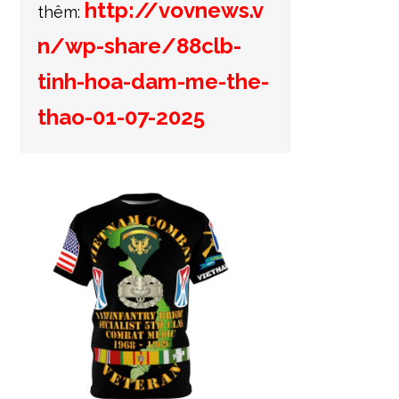
http://vovnews.v
thêm:
n/wp-share/88clb-
tinh-hoa-dam-me-the-
thao-01-07-2025