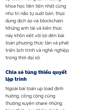
khoa học tiên tiến nhất cũng
như trí não tự xuất bản, thực
dung dịch ảo và blockchain.
Những anh tài và kiến thức
này khôn xiết với lợi đến bài
toán phương thức tân và phát
triển lịch trình và nghề nghiệp
trong thời đại số.
Chia sẻ túng thiếu quyết
lập trình
Ngoài bài toán up load định
hướng, công cộng cũng
thường xuyên share những