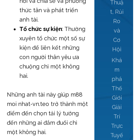
hỏi và chia sẻ và phương
Thuậ
thức tân và phát triển
t, Rủi
anh tài.
Ro
Tổ chức sự kiện
: Thường
và
xuyên tổ chức một số sự
Cơ
kiện để liên kết những
Hội
con người thân yêu ưa
Khá
chuộng chỉ một không
m
hai.
phá
Thế
Những anh tài này giúp m88
Giới
moi nhat-vn.teo trở thành một
Giải
điểm đến chọn tải lý tưởng
Trí
đến những ai đắm đuối chỉ
Trực
một không hai.
Tuyế