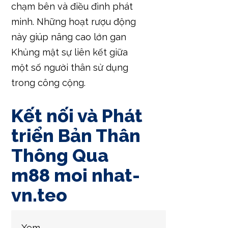
chạm bên và điều đình phát
minh. Những hoạt rượu động
này giúp nâng cao lớn gan
Khủng mật sự liên kết giữa
một số người thân sử dụng
trong công cộng.
Kết nối và Phát
triển Bản Thân
Thông Qua
m88 moi nhat-
vn.teo
Xem