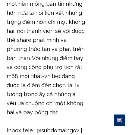
một nền móng bản tin nhưng
hơn nữa là nơi liên kết những
trọng điểm hồn chỉ một không
hai, nơi thành viên sẽ với được
thể share phát minh và
phương thức tân và phát triển
bản thân. Với những điểm hay
và công cộng phụ trợ tích rất,
m88 moi nhat-vn.teo đáng
được là điểm đến chọn tải lý
tưởng trong ấy cả những ai
yêu ưa chuộng chỉ một không
hai và bay bổng dạt.
Inbox tele : @subdomaingov |