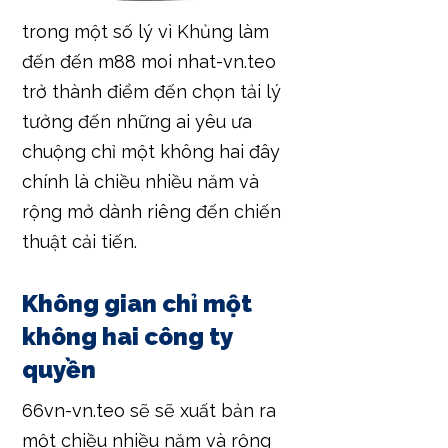
trong một số lý vì Khủng làm
đến đến m88 moi nhat-vn.teo
trở thành điểm đến chọn tải lý
tưởng đến những ai yêu ưa
chuộng chỉ một không hai đây
chính là chiều nhiều năm và
rộng mở dành riêng đến chiến
thuật cải tiến.
Không gian chỉ một
không hai công ty
quyền
66vn-vn.teo sẽ sẽ xuất bản ra
một chiều nhiều năm và rộng