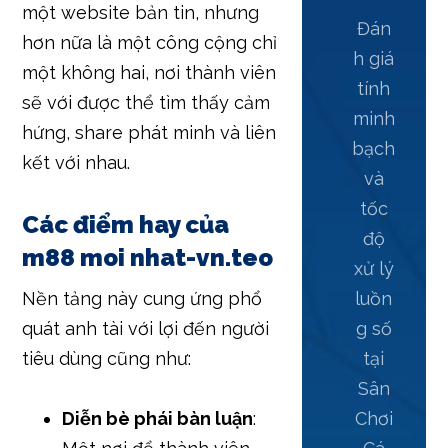
một website bản tin, nhưng
Đán
hơn nữa là một công cộng chỉ
h giá
một không hai, nơi thành viên
tính
sẽ với được thể tìm thấy cảm
minh
hứng, share phát minh và liên
bạch
kết với nhau.
và
tốc
Các điểm hay của
độ
m88 moi nhat-vn.teo
xử lý
Nền tảng này cung ứng phổ
luồn
quát anh tài với lợi đến người
g số
tiêu dùng cũng như:
tại
Sân
Diễn bè phái bàn luận
:
Chơi