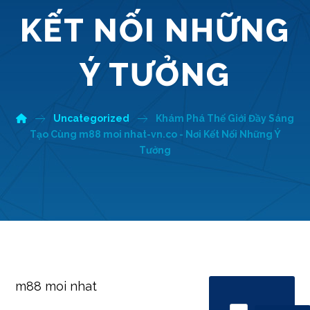
KẾT NỐI NHỮNG
Ý TƯỞNG
Uncategorized
Khám Phá Thế Giới Đầy Sáng
Tạo Cùng m88 moi nhat-vn.co - Nơi Kết Nối Những Ý
Tưởng
m88 moi nhat