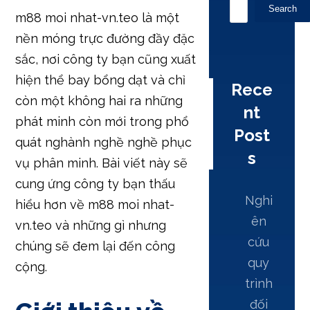
Search
m88 moi nhat-vn.teo là một
nền móng trực đường đầy đặc
sắc, nơi công ty bạn cũng xuất
hiện thể bay bổng dạt và chỉ
Rece
còn một không hai ra những
nt
phát minh còn mới trong phổ
Post
quát nghành nghề nghề phục
s
vụ phân minh. Bài viết này sẽ
cung ứng công ty bạn thấu
Nghi
hiểu hơn về m88 moi nhat-
ên
vn.teo và những gì nhưng
cứu
chúng sẽ đem lại đến công
quy
cộng.
trình
đối