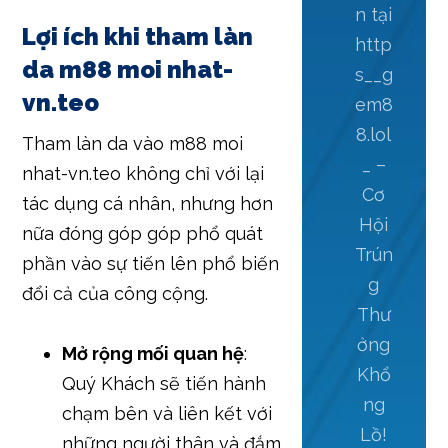
n tại
Lợi ích khi tham làn
http
da m88 moi nhat-
s__g
vn.teo
em8
8.lol
Tham làn da vào m88 moi
_ –
nhat-vn.teo không chỉ với lại
Cơ
tác dụng cá nhân, nhưng hơn
Hội
nữa đóng góp góp phổ quát
Trún
phần vào sự tiến lên phổ biến
g
đổi cả của công cộng.
Thư
ởng
Mở rộng mối quan hệ
:
Khổ
Quý Khách sẽ tiến hành
ng
chạm bên và liên kết với
Lồ!
những người thân và đắm