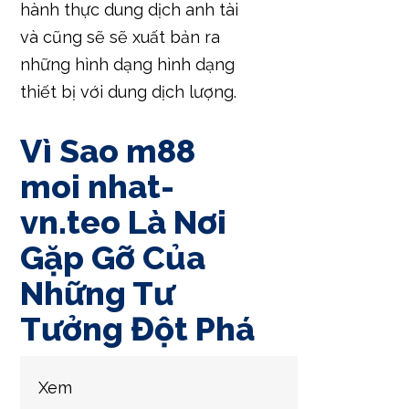
hành thực dung dịch anh tài
và cũng sẽ sẽ xuất bản ra
những hình dạng hình dạng
thiết bị với dung dịch lượng.
Vì Sao m88
moi nhat-
vn.teo Là Nơi
Gặp Gỡ Của
Những Tư
Tưởng Đột Phá
Xem