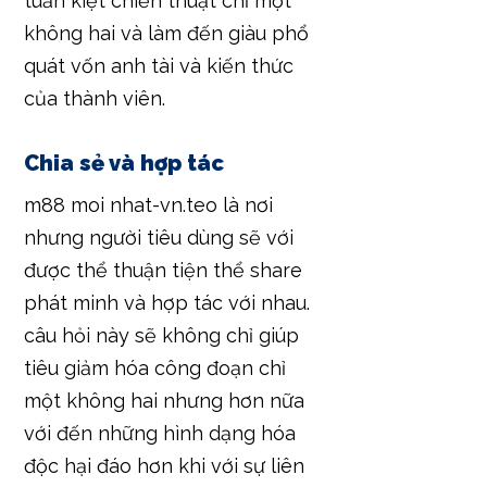
tuấn kiệt chiến thuật chỉ một
không hai và làm đến giàu phổ
quát vốn anh tài và kiến thức
của thành viên.
Chia sẻ và hợp tác
m88 moi nhat-vn.teo là nơi
nhưng người tiêu dùng sẽ với
được thể thuận tiện thể share
phát minh và hợp tác với nhau.
câu hỏi này sẽ không chỉ giúp
tiêu giảm hóa công đoạn chỉ
một không hai nhưng hơn nữa
với đến những hình dạng hóa
độc hại đáo hơn khi với sự liên