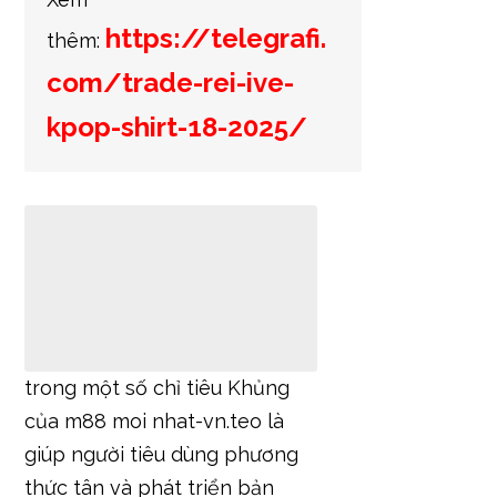
https://telegrafi.
thêm:
com/trade-rei-ive-
kpop-shirt-18-2025/
trong một số chỉ tiêu Khủng
của m88 moi nhat-vn.teo là
giúp người tiêu dùng phương
thức tân và phát triển bản