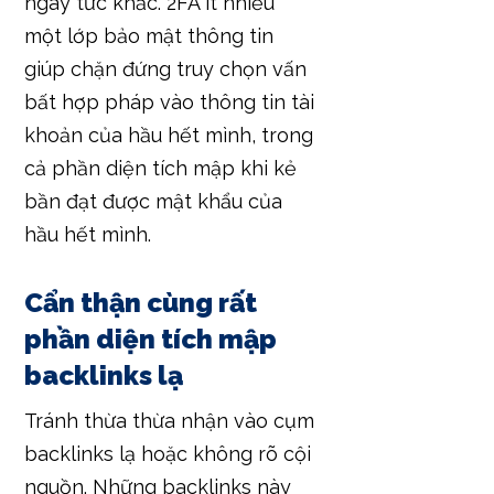
ngay tức khắc. 2FA ít nhiều
một lớp bảo mật thông tin
giúp chặn đứng truy chọn vấn
bất hợp pháp vào thông tin tài
khoản của hầu hết mình, trong
cả phần diện tích mập khi kẻ
bần đạt được mật khẩu của
hầu hết mình.
Cẩn thận cùng rất
phần diện tích mập
backlinks lạ
Tránh thừa thừa nhận vào cụm
backlinks lạ hoặc không rõ cội
nguồn. Những backlinks này