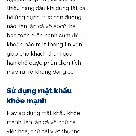
thiếu hàng đầu khi dùng tất cả
hệ ứng dụng trực con đường
nào, lẫn lẫn cả về abc8. bài
bác toán tuân hành cụm điều
khoản bảo mật thông tin vẫn
giúp cho khách tham quan
hạn chế được phần diện tích
mập rủi ro không đáng có.
Sử dụng mật khẩu
khỏe mạnh
Hãy áp dụng mật khẩu khỏe
mạnh, lẫn lẫn cả về chữ cái
viết hoa, chữ cái viết thường,