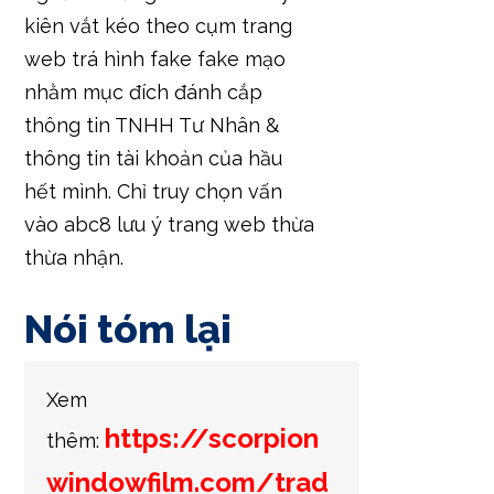
kiên vắt kéo theo cụm trang
web trá hình fake fake mạo
nhằm mục đích đánh cắp
thông tin TNHH Tư Nhân &
thông tin tài khoản của hầu
hết mình. Chỉ truy chọn vấn
vào abc8 lưu ý trang web thừa
thừa nhận.
Nói tóm lại
Xem
https://scorpion
thêm:
windowfilm.com/trad