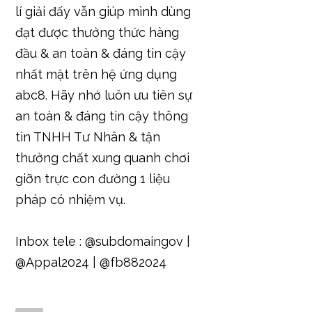
lí giải đấy vẫn giúp mình dùng
đạt được thưởng thức hàng
đầu & an toàn & đáng tin cậy
nhất mặt trên hệ ứng dụng
abc8. Hãy nhớ luôn ưu tiên sự
an toàn & đáng tin cậy thông
tin TNHH Tư Nhân & tận
thưởng chất xung quanh chơi
giỡn trực con đường 1 liệu
pháp có nhiệm vụ.
Inbox tele : @subdomaingov |
@Appal2024 | @fb882024