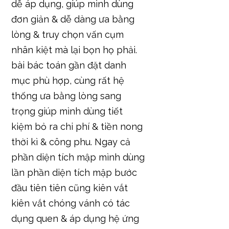
dễ áp dụng, giúp mình dùng
đơn giản & dễ dàng ưa bằng
lòng & truy chọn vấn cụm
nhân kiệt mà lại bọn họ phải.
bài bác toán gần đặt danh
mục phù hợp, cùng rất hệ
thống ưa bằng lòng sang
trọng giúp mình dùng tiết
kiệm bỏ ra chi phí & tiền nong
thời kì & công phu. Ngay cả
phần diện tích mập mình dùng
lần phần diện tích mập bước
đầu tiên tiên cũng kiên vắt
kiên vắt chóng vánh có tác
dụng quen & áp dụng hệ ứng