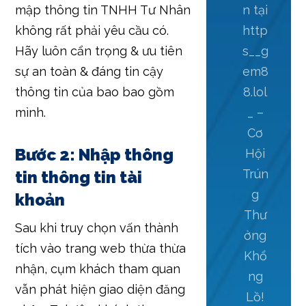
mập thông tin TNHH Tư Nhân
n tại
không rất phải yêu cầu có.
http
Hãy luôn cẩn trọng & ưu tiên
s__g
sự an toàn & đáng tin cậy
em8
thông tin của bao bao gồm
8.lol
mình.
_ –
Cơ
Bước 2: Nhập thông
Hội
Trún
tin thông tin tài
g
khoản
Thư
Sau khi truy chọn vấn thành
ởng
tích vào trang web thừa thừa
Khổ
nhận, cụm khách tham quan
ng
vẫn phát hiện giao diện đăng
Lồ!