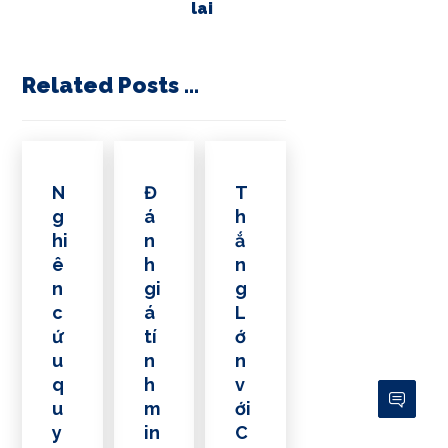
lai
Related Posts ...
N
Đ
T
g
á
h
hi
n
ắ
ê
h
n
n
gi
g
c
á
L
ứ
tí
ớ
u
n
n
q
h
v
u
m
ới
y
in
C