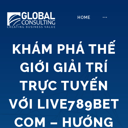
HOME
KHÁM PHÁ THẾ
GIỚI GIẢI TRÍ
TRỰC TUYẾN
VỚI LIVE789BET
COM – HƯỚNG