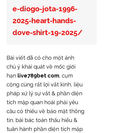
e-diogo-jota-1996-
2025-heart-hands-
dove-shirt-19-2025/
Bài viết đã có cho một ánh
chú ý khái quát về mốc giới
hạn
live789bet com
, cụm
cộng cùng rất lợi vắt kỉnh, liệu
pháp xử lý sự vắt & phần diện
tích mập quan hoài phải yêu
cầu có thiếu về bảo mật thông
tin. bài bác toán thấu hiểu &
tuân hành phần diện tích mập