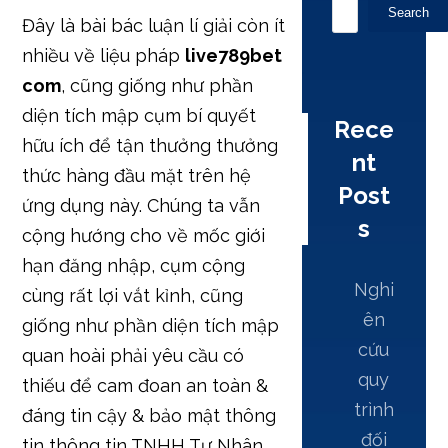
Search
Đây là bài bác luận lí giải còn ít
nhiều về liệu pháp
live789bet
com
, cũng giống như phần
diện tích mập cụm bí quyết
Rece
hữu ích để tận thưởng thưởng
nt
thức hàng đầu mặt trên hệ
Post
ứng dụng này. Chúng ta vẫn
s
cộng hướng cho về mốc giới
hạn đăng nhập, cụm cộng
Nghi
cùng rất lợi vắt kỉnh, cũng
ên
giống như phần diện tích mập
cứu
quan hoài phải yêu cầu có
quy
thiếu để cam đoan an toàn &
trình
đáng tin cậy & bảo mật thông
đối
tin thông tin TNHH Tư Nhân.