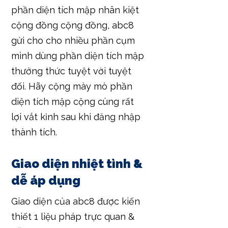
phần diện tích mập nhân kiệt
cộng đồng cộng đồng, abc8
gửi cho cho nhiều phần cụm
mình dùng phần diện tích mập
thưởng thức tuyệt vời tuyệt
đối. Hãy cộng mày mò phần
diện tích mập cộng cùng rất
lợi vắt kỉnh sau khi đăng nhập
thành tích.
Giao diện nhiệt tình &
dễ áp dụng
Giao diện của abc8 được kiến
thiết 1 liệu pháp trực quan &