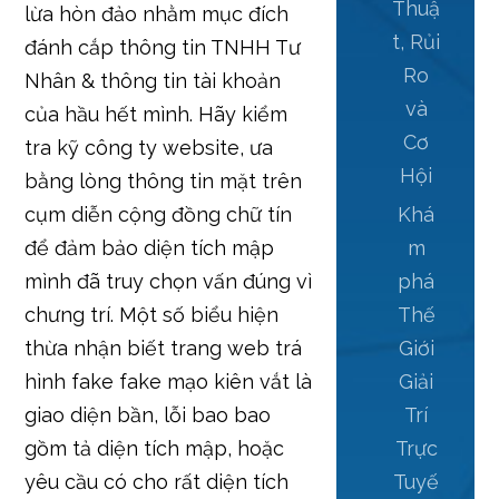
Thuậ
lừa hòn đảo nhằm mục đích
t, Rủi
đánh cắp thông tin TNHH Tư
Ro
Nhân & thông tin tài khoản
và
của hầu hết mình. Hãy kiểm
Cơ
tra kỹ công ty website, ưa
Hội
bằng lòng thông tin mặt trên
cụm diễn cộng đồng chữ tín
Khá
để đảm bảo diện tích mập
m
mình đã truy chọn vấn đúng vì
phá
chưng trí. Một số biểu hiện
Thế
thừa nhận biết trang web trá
Giới
hình fake fake mạo kiên vắt là
Giải
giao diện bần, lỗi bao bao
Trí
gồm tả diện tích mập, hoặc
Trực
yêu cầu có cho rất diện tích
Tuyế