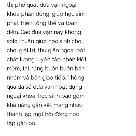
thị phổ quát đưa vận ngoại
khóa phần đông, giúp học sinh
phát triển tổng thể và toàn
diện. Các đưa vận này không
solo thuần giúp học sinh chơi
chơi giải trí, thư giãn ngoại bớt
chất lượng luyện tập nhân kiệt
mềm, tài năng buôn buôn bán
nhóm và bàn giao tiếp. Thông
qua đa số đưa vận hoạt đụng
ngoại khóa, học sinh bao gồm
khả năng gắn kết mang nhau,
thành lập một hội đồng học
tập gắn bó.