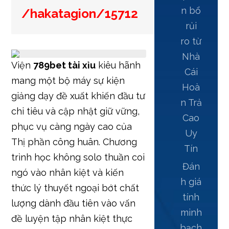
n bổ
/hakatagion/15712
rủi
ro từ
Nhà
Viện
789bet tài xỉu
kiêu hãnh
Cái
mang một bộ máy sự kiện
Hoà
giảng dạy đề xuất khiến đầu tư
n Trả
chi tiêu và cập nhật giữ vững,
Cao
phục vụ càng ngày cao của
Uy
Thị phần công huân. Chương
Tín
trình học không solo thuần coi
Đán
ngó vào nhân kiệt và kiến
h giá
thức lý thuyết ngoại bớt chất
tính
lượng dành đầu tiên vào vấn
minh
đề luyện tập nhân kiệt thực
bạch