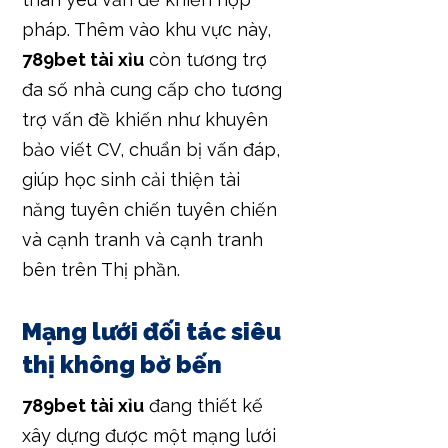
pháp. Thêm vào khu vực này,
789bet tài xỉu
còn tương trợ
đa số nhà cung cấp cho tương
trợ vấn đề khiến như khuyên
bảo viết CV, chuẩn bị vấn đáp,
giúp học sinh cải thiện tài
năng tuyên chiến tuyên chiến
và cạnh tranh và cạnh tranh
bên trên Thị phần.
Mạng lưới đối tác siêu
thị không bờ bến
789bet tài xỉu
đang thiết kế
xây dựng được một mạng lưới