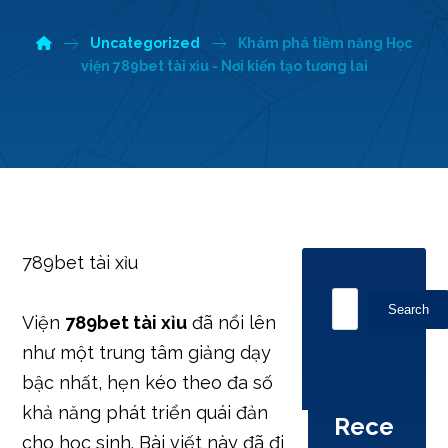
Uncategorized
Khám phá tiềm năng Học
viện 789bet tài xỉu - Nơi kiến tạo tương lai
789bet tài xỉu
Search
Viện
789bet tài xỉu
đã nổi lên
như một trung tâm giảng dạy
bậc nhất, hẹn kéo theo đa số
khả năng phát triển quái đản
Rece
cho học sinh. Bài viết này đã đi