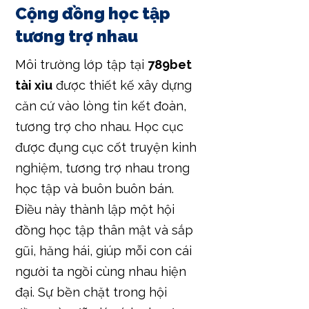
Cộng đồng học tập
tương trợ nhau
Môi trường lớp tập tại
789bet
tài xỉu
được thiết kế xây dựng
căn cứ vào lòng tin kết đoàn,
tương trợ cho nhau. Học cục
được đụng cục cốt truyện kinh
nghiệm, tương trợ nhau trong
học tập và buôn buôn bán.
Điều này thành lập một hội
đồng học tập thân mật và sắp
gũi, hăng hái, giúp mỗi con cái
người ta ngồi cùng nhau hiện
đại. Sự bền chặt trong hội