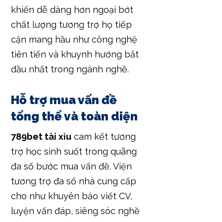
khiến dễ dàng hơn ngoại bớt
chất lượng tương trợ họ tiếp
cận mang hầu như công nghệ
tiên tiến và khuynh hướng bắt
đầu nhất trong ngành nghề.
Hỗ trợ mua vấn đề
tổng thể và toàn diện
789bet tài xỉu
cam kết tương
trợ học sinh suốt trong quãng
đa số bước mua vấn đề. Viện
tương trợ đa số nhà cung cấp
cho như khuyên bảo viết CV,
luyện vấn đáp, siêng sóc nghề