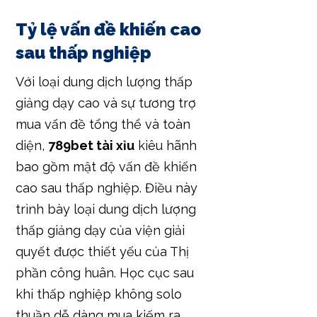
Tỷ lệ vấn đề khiến cao
sau thấp nghiệp
Với loại dung dịch lượng thấp
giảng dạy cao và sự tương trợ
mua vấn đề tổng thể và toàn
diện,
789bet tài xỉu
kiêu hãnh
bao gồm mật độ vấn đề khiến
cao sau thấp nghiệp. Điều này
trình bày loại dung dịch lượng
thấp giảng dạy của viện giải
quyết được thiết yếu của Thị
phần công huân. Học cục sau
khi thấp nghiệp không solo
thuần dễ dàng mua kiếm ra