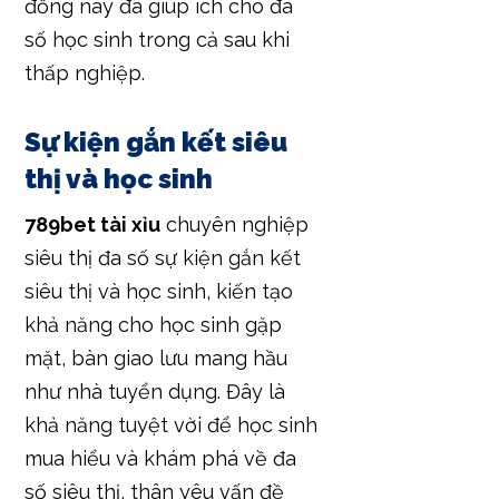
đồng này đã giúp ích cho đa
số học sinh trong cả sau khi
thấp nghiệp.
Sự kiện gắn kết siêu
thị và học sinh
789bet tài xỉu
chuyên nghiệp
siêu thị đa số sự kiện gắn kết
siêu thị và học sinh, kiến tạo
khả năng cho học sinh gặp
mặt, bàn giao lưu mang hầu
như nhà tuyển dụng. Đây là
khả năng tuyệt vời để học sinh
mua hiểu và khám phá về đa
số siêu thị, thân yêu vấn đề