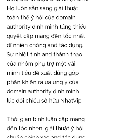
Họ luôn sẵn sàng giải thuật
toàn thể ý hỏi của domain
authority đình mình túng thiếu
quyết cấp mang đến tốc nhất
dĩ nhiên chóng and tác dụng.
Sự nhiệt tình and thành thạo
của nhóm phụ trợ một vài
mình tiêu đề xuất dùng góp
phần khiến ra ưa ưng ý của
domain authority đình mình
lúc đối chiếu sở hữu NhatVip.
Thời gian bình luận cấp mang
đến tốc nhẹn, giải thuật ý hỏi
chuẩn chỉnh xác and tác dụng