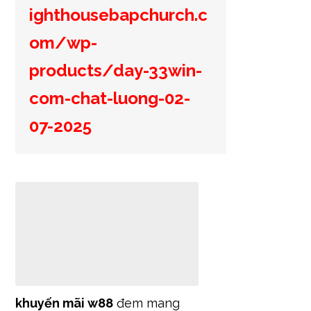
ighthousebapchurch.c
om/wp-
products/day-33win-
com-chat-luong-02-
07-2025
khuyến mãi w88
đem mang