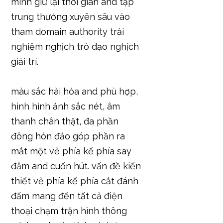
mình giữ lại thời gian and tập
trung thường xuyên sâu vào
tham domain authority trải
nghiệm nghịch trò dạo nghịch
giải trí.
màu sắc hài hòa and phù hợp,
hình hình ảnh sắc nét, âm
thanh chân thật, đa phần
đông hòn đảo góp phần ra
mắt một vẻ phía kế phía say
đắm and cuốn hút. vấn đề kiến
thiết vẻ phía kế phía cắt đánh
đấm mang đến tất cả điện
thoại chạm trận hình thông