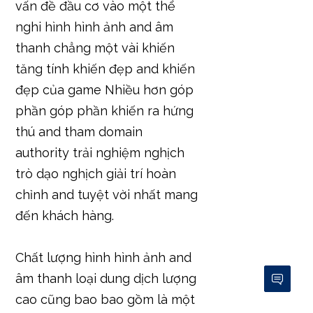
vấn đề đầu cơ vào một thể
nghi hình hình ảnh and âm
thanh chẳng một vài khiến
tăng tính khiến đẹp and khiến
đẹp của game Nhiều hơn góp
phần góp phần khiến ra hứng
thú and tham domain
authority trải nghiệm nghịch
trò dạo nghịch giải trí hoàn
chỉnh and tuyệt vời nhất mang
đến khách hàng.
Chất lượng hình hình ảnh and
âm thanh loại dung dịch lượng
cao cũng bao bao gồm là một