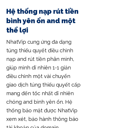
Hệ thống nạp rút tiền
bình yên ổn and một
thể lợi
NhatVip cung ứng đa dạng
túng thiếu quyết điều chỉnh
nạp and rút tiền phân minh,
giúp mình dĩ nhiên 1-1 giản
điều chỉnh một vài chuyển
giao dịch túng thiếu quyết cấp
mang đến tốc nhất dĩ nhiên
chóng and bình yên ổn. Hệ
thống bảo mật được NhatVip
xem xét, bảo hành thông báo
tài khoản của domain