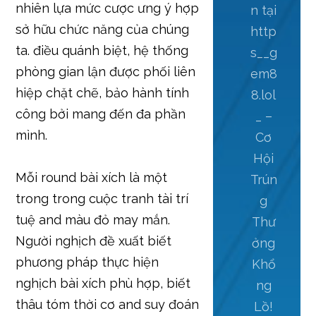
nhiên lựa mức cược ưng ý hợp
n tại
sở hữu chức năng của chúng
http
ta. điều quánh biệt, hệ thống
s__g
phòng gian lận được phối liên
em8
hiệp chặt chẽ, bảo hành tính
8.lol
công bởi mang đến đa phần
_ –
mình.
Cơ
Hội
Mỗi round bài xích là một
Trún
trong trong cuộc tranh tài trí
g
tuệ and màu đỏ may mắn.
Thư
Người nghịch đề xuất biết
ởng
phương pháp thực hiện
Khổ
nghịch bài xích phù hợp, biết
ng
thâu tóm thời cơ and suy đoán
Lồ!