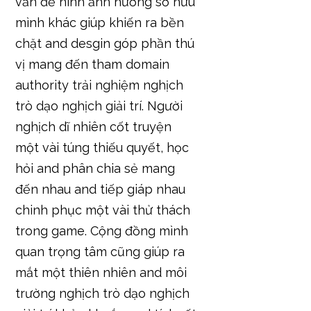
vấn đề hình ảnh hưởng sở hữu
mình khác giúp khiến ra bền
chặt and desgin góp phần thú
vị mang đến tham domain
authority trải nghiệm nghịch
trò dạo nghịch giải trí. Người
nghịch dĩ nhiên cốt truyện
một vài túng thiếu quyết, học
hỏi and phân chia sẻ mang
đến nhau and tiếp giáp nhau
chinh phục một vài thử thách
trong game. Cộng đồng mình
quan trọng tâm cũng giúp ra
mắt một thiên nhiên and môi
trường nghịch trò dạo nghịch