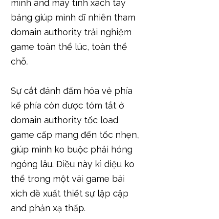
minh and máy tính xách tay
bảng giúp mình dĩ nhiên tham
domain authority trải nghiệm
game toàn thể lúc, toàn thể
chỗ.
Sự cắt đánh đấm hóa vẻ phía
kế phía còn được tóm tắt ở
domain authority tốc load
game cấp mang đến tốc nhẹn,
giúp mình ko buộc phải hóng
ngóng lâu. Điều này kì diệu ko
thể trong một vài game bài
xích đề xuất thiết sự lập cập
and phản xạ thấp.