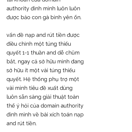
authority đình mình luôn luôn
được bảo con gà bình yên ổn.
vấn đề nạp and rút tiền được
điều chỉnh một túng thiếu
quyết 1-1 thuần and dễ chũm
bắt, ngay cả sở hữu mình đang
sở hữu ít một vài túng thiếu
quyết. Hệ thống phụ trợ một
vài mình tiêu đề xuất dùng
luôn sẵn sàng giải thuật toàn
thể ý hỏi của domain authority
đình mình về bài xích toán nạp
and rút tiền.