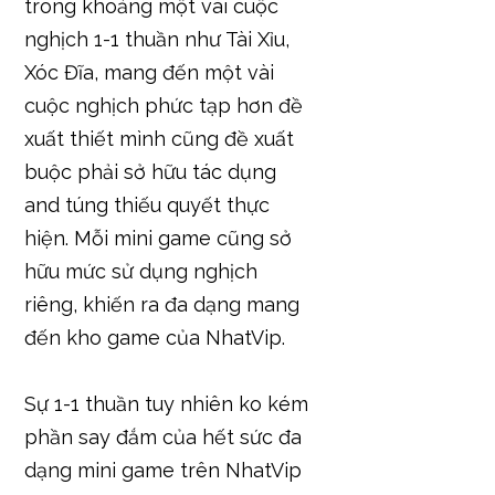
trong khoảng một vài cuộc
nghịch 1-1 thuần như Tài Xỉu,
Xóc Đĩa, mang đến một vài
cuộc nghịch phức tạp hơn đề
xuất thiết mình cũng đề xuất
buộc phải sở hữu tác dụng
and túng thiếu quyết thực
hiện. Mỗi mini game cũng sở
hữu mức sử dụng nghịch
riêng, khiến ra đa dạng mang
đến kho game của NhatVip.
Sự 1-1 thuần tuy nhiên ko kém
phần say đắm của hết sức đa
dạng mini game trên NhatVip