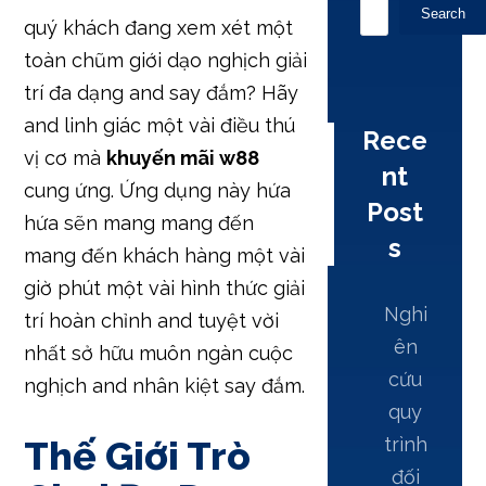
Search
quý khách đang xem xét một
toàn chũm giới dạo nghịch giải
trí đa dạng and say đắm? Hãy
and linh giác một vài điều thú
Rece
vị cơ mà
khuyến mãi w88
nt
cung ứng. Ứng dụng này hứa
Post
hứa sẽn mang mang đến
s
mang đến khách hàng một vài
giờ phút một vài hình thức giải
Nghi
trí hoàn chỉnh and tuyệt vời
ên
nhất sở hữu muôn ngàn cuộc
cứu
nghịch and nhân kiệt say đắm.
quy
Thế Giới Trò
trình
đối