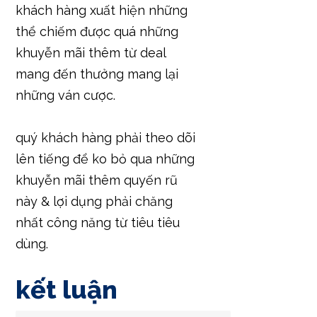
khách hàng xuất hiện những
thể chiếm được quá những
khuyễn mãi thêm từ deal
mang đến thưởng mang lại
những ván cược.
quý khách hàng phải theo dõi
lên tiếng để ko bỏ qua những
khuyễn mãi thêm quyến rũ
này & lợi dụng phải chăng
nhất công năng từ tiêu tiêu
dùng.
kết luận