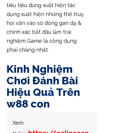
tiêu tiêu dùng xuất hiện tác
dụng xuất hiện những thể truy
hỏi vấn vào số đông gan dạ &
chính xác bắt đầu làm trải
nghiệm Game là công dụng
phải chăng nhất.
Kinh Nghiệm
Chơi Đánh Bài
Hiệu Quả Trên
w88 con
Xem