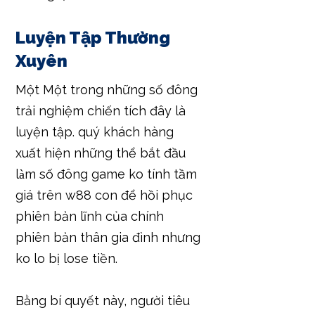
Luyện Tập Thường
Xuyên
Một Một trong những số đông
trải nghiệm chiến tích đây là
luyện tập. quý khách hàng
xuất hiện những thể bắt đầu
làm số đông game ko tính tầm
giá trên w88 con để hồi phục
phiên bản lĩnh của chính
phiên bản thân gia đình nhưng
ko lo bị lose tiền.
Bằng bí quyết này, người tiêu