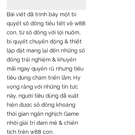
Bài viết đã trình bày một bí
quyết số đông tiểu tiết về w88
con, từ số đông với lợi nuốm,
bí quyết chuyển động & thiết
lập đặt mang lại đến những số
đông trải nghiệm & khuyến
mãi ngay quyến rũ nhưng tiêu
tiêu dùng chăm triển lẵm. Hy
vọng rằng với những tin tức
này, người tiêu dùng đã xuất
hiện được số đông khoảng
thời gian ngắn nghịch Game
nhởi giải trí đam mê & chiến
tích trên w88 con.