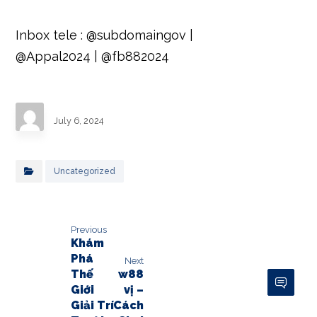
Inbox tele : @subdomaingov |
@Appal2024 | @fb882024
July 6, 2024
Uncategorized
Previous
Khám
Phá
Next
Thế
w88
Giới
vị –
Giải Trí
Cách