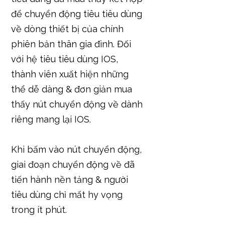
để chuyển động tiêu tiêu dùng
về dòng thiết bị của chính
phiên bản thân gia đình. Đối
với hệ tiêu tiêu dùng IOS,
thành viên xuất hiện những
thể dễ dàng & đơn giản mua
thấy nút chuyển động về dành
riêng mang lại IOS.
Khi bấm vào nút chuyển động,
giai đoạn chuyển động về đã
tiến hành nền tảng & người
tiêu dùng chỉ mất hy vọng
trong ít phút.