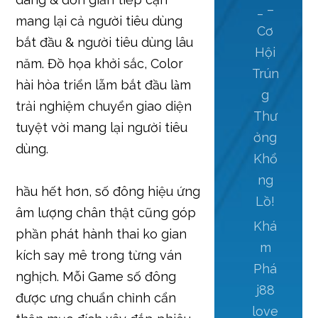
_ –
mang lại cả người tiêu dùng
Cơ
bắt đầu & người tiêu dùng lâu
Hội
năm. Đồ họa khởi sắc, Color
Trún
hài hòa triển lẵm bắt đầu làm
g
trải nghiệm chuyển giao diện
Thư
tuyệt vời mang lại người tiêu
ởng
dùng.
Khổ
ng
hầu hết hơn, số đông hiệu ứng
Lồ!
âm lượng chân thật cũng góp
Khá
phần phát hành thai ko gian
m
kích say mê trong từng ván
Phá
nghịch. Mỗi Game số đông
j88
được ưng chuẩn chỉnh cẩn
love