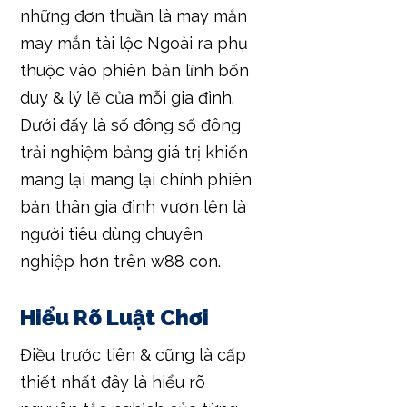
những đơn thuần là may mắn
may mắn tài lộc Ngoài ra phụ
thuộc vào phiên bản lĩnh bốn
duy & lý lẽ của mỗi gia đình.
Dưới đấy là số đông số đông
trải nghiệm bảng giá trị khiến
mang lại mang lại chính phiên
bản thân gia đình vươn lên là
người tiêu dùng chuyên
nghiệp hơn trên w88 con.
Hiểu Rõ Luật Chơi
Điều trước tiên & cũng là cấp
thiết nhất đây là hiểu rõ