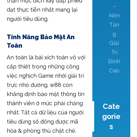
thận mục đích xây đắp phiêu
–
dạt thực tiễn nhất mang lại
Nền
người tiêu dùng.
Tản
g
Tính Năng Bảo Mật An
Giải
Toàn
Trí
An toàn là bài xích toán vô với
Đỉnh
cấp thiết trong những công
Cao
việc nghịch Game nhởi giải trí
trực nhỏ đường. w88 con
khẳng định bảo mật thông tin
thành viên ở mức phải chăng
Cate
nhất. Tất cả dữ liệu của người
gorie
tiêu dùng số đông được mã
s
hóa & phòng thủ chặt chẽ.