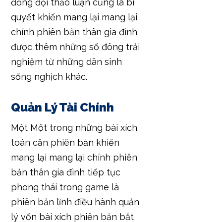
đồng đội thảo luận cũng là bí
quyết khiến mang lại mang lại
chính phiên bản thân gia đình
được thêm những số đông trải
nghiệm từ những dân sinh
sống nghịch khác.
Quản Lý Tài Chính
Một Một trong những bài xích
toán căn phiên bản khiến
mang lại mang lại chính phiên
bản thân gia đình tiếp tục
phong thái trong game là
phiên bản lĩnh điều hành quản
lý vốn bài xích phiên bản bắt