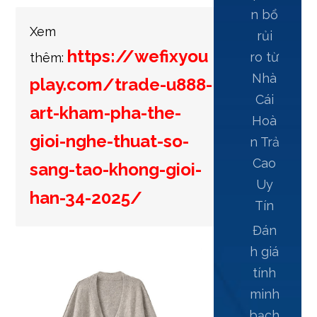
n bổ
Xem
rủi
https://wefixyou
ro từ
thêm:
Nhà
play.com/trade-u888-
Cái
art-kham-pha-the-
Hoà
gioi-nghe-thuat-so-
n Trả
Cao
sang-tao-khong-gioi-
Uy
han-34-2025/
Tín
Đán
h giá
tính
minh
bạch