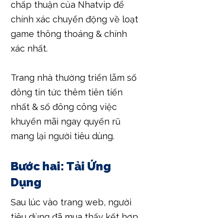
chấp thuận của Nhatvip để
chính xác chuyển động về loạt
game thông thoáng & chính
xác nhất.
Trang nhà thường triển lẵm số
đông tin tức thêm tiên tiến
nhất & số đông công việc
khuyến mãi ngay quyến rũ
mang lại người tiêu dùng.
Bước hai: Tải Ứng
Dụng
Sau lúc vào trang web, người
tiêu dùng đã mua thấy kết hợp