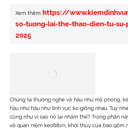
https://www.kiemdinhvu
Xem thêm:
so-tuong-lai-the-thao-dien-tu-su
2025
Chúng ta thường nghe về hầu như mô phỏng, kim
hầu như hầu như lĩnh vực ko giống nhau. Tuy nhiê
cũng như vì sao nó lại nhắm thế? Trong phần nà
về quan niệm keo88vn, khởi thủy của bao gồm n