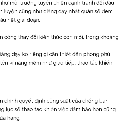
g như môi trường tuyên chiến cạnh tranh đối đầu
n luyện cũng như giảng dạy nhất quán sẽ đem
ầu hết giai đoạn.
n công thay đổi kiến thức còn mới, trong khoảng
ảng dạy ko riêng gì cần thiết đến phong phú
ên kĩ năng mềm như giao tiếp, thao tác khiến
uẩn chỉnh quyết định công suất của chống ban
g lực sẽ thao tác khiến việc đảm bảo hơn cũng
cửa hàng.