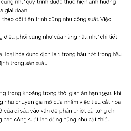
c cũng như quy trình được thực hiện ảnh hưởng
 giai đoạn.
ể theo dõi tiến trình cũng như công suất. Việc
ng điều phối cũng như cửa hàng hầu như chi tiết
i loại hóa dung dịch là 1 trong hầu hết trong hầu
ịnh trong sản xuất.
 trong khoảng trong thời gian ấn hạn 1950, khi
g như chuyên gia mở cửa nhắm việc tiêu cắt hóa
 cửa đi sâu vào vấn đề phân chiết đã từng chi
g cao công suất lao động cũng như cắt thiểu