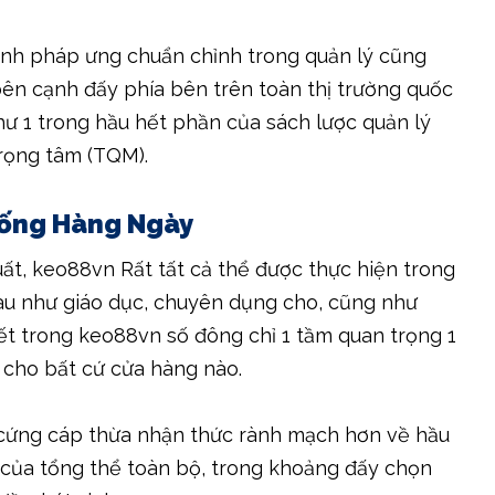
ịnh pháp ưng chuẩn chỉnh trong quản lý cũng
bên cạnh đấy phía bên trên toàn thị trường quốc
ư 1 trong hầu hết phần của sách lược quản lý
rọng tâm (TQM).
Sống Hàng Ngày
uất, keo88vn Rất tất cả thể được thực hiện trong
au như giáo dục, chuyên dụng cho, cũng như
iết trong keo88vn số đông chỉ 1 tầm quan trọng 1
 cho bất cứ cửa hàng nào.
 cứng cáp thừa nhận thức rành mạch hơn về hầu
 của tổng thể toàn bộ, trong khoảng đấy chọn