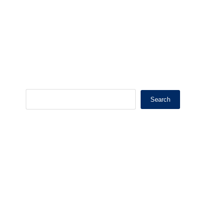
Search
Recent Posts
Nghiên cứu quy trình đối soát dữ
liệu và phân bổ rủi ro từ Nhà Cái
Hoàn Trả Cao Uy Tín