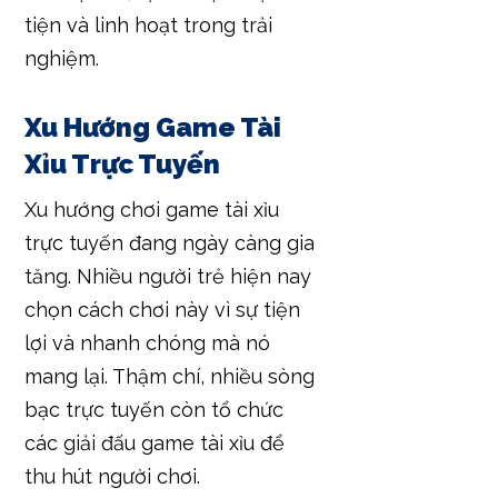
tiện và linh hoạt trong trải
nghiệm.
Xu Hướng Game Tài
Xỉu Trực Tuyến
Xu hướng chơi game tài xỉu
trực tuyến đang ngày càng gia
tăng. Nhiều người trẻ hiện nay
chọn cách chơi này vì sự tiện
lợi và nhanh chóng mà nó
mang lại. Thậm chí, nhiều sòng
bạc trực tuyến còn tổ chức
các giải đấu game tài xỉu để
thu hút người chơi.