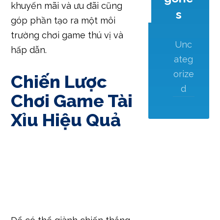
khuyến mãi và ưu đãi cũng
s
góp phần tạo ra một môi
trường chơi game thú vị và
Unc
hấp dẫn.
ateg
orize
Chiến Lược
d
Chơi Game Tài
Xỉu Hiệu Quả