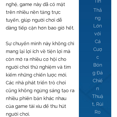
Tín
nghệ, game này đã có mặt
Thắ
trên nhiều nền tảng trực
ng
tuyến, giúp người chơi dễ
Lớn
dàng tiếp cận hơn bao giờ hết.
với
Cá
Sự chuyển mình này không chỉ
Cượ
mang lại lợi ích về tiện lợi mà
c
còn mở ra nhiều cơ hội cho
Bón
người chơi thử nghiệm và tìm
g Đá
kiếm những chiến lược mới.
Chiế
Các nhà phát triển trò chơi
n
cũng không ngừng sáng tạo ra
Thuậ
nhiều phiên bản khác nhau
t, Rủi
của game tài xỉu để thu hút
Ro
người chơi.