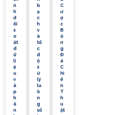
n
b
C
h
ạ
ư
đ
c
ợ
ối
h
c
s
v
B
o
à
ó
át
tố
n
d
c
g
ữ
đ
Đ
li
ộ
á
ệ
x
C
u
ử
hi
v
lý
ế
à
lu
n
p
ồ
T
h
n
h
â
g
u
n
số
ật