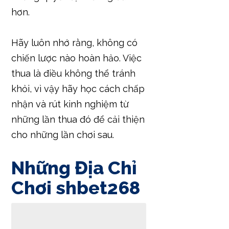
hơn.
Hãy luôn nhớ rằng, không có
chiến lược nào hoàn hảo. Việc
thua là điều không thể tránh
khỏi, vì vậy hãy học cách chấp
nhận và rút kinh nghiệm từ
những lần thua đó để cải thiện
cho những lần chơi sau.
Những Địa Chỉ
Chơi shbet268