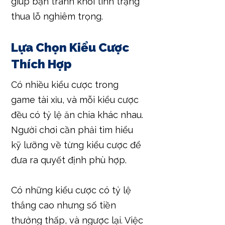
giúp bạn tránh khỏi tình trạng
thua lỗ nghiêm trọng.
Lựa Chọn Kiểu Cược
Thích Hợp
Có nhiều kiểu cược trong
game tài xỉu, và mỗi kiểu cược
đều có tỷ lệ ăn chia khác nhau.
Người chơi cần phải tìm hiểu
kỹ lưỡng về từng kiểu cược để
đưa ra quyết định phù hợp.
Có những kiểu cược có tỷ lệ
thắng cao nhưng số tiền
thưởng thấp, và ngược lại. Việc