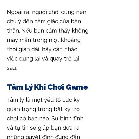
Ngoài ra, người chơi cũng nên
chú ý đến cảm giác của bản
thân. Nếu bạn cảm thấy không
may mắn trong một khoảng
thời gian dài, hãy cân nhắc
việc dừng lại và quay trở lại
sau.
Tâm Lý Khi Chơi Game
Tâm lý là một yếu tố cực kỳ
quan trọng trong bất kỳ trò
chơi cờ bạc nào. Sự bình tĩnh
và tự tin sẽ giúp bạn đưa ra
những quyết định đúng đắn