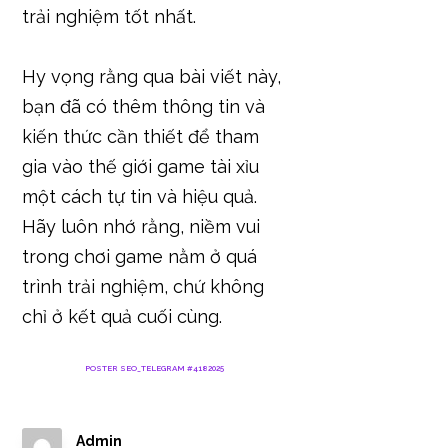
trải nghiệm tốt nhất.
Hy vọng rằng qua bài viết này,
bạn đã có thêm thông tin và
kiến thức cần thiết để tham
gia vào thế giới game tài xỉu
một cách tự tin và hiệu quả.
Hãy luôn nhớ rằng, niềm vui
trong chơi game nằm ở quá
trình trải nghiệm, chứ không
chỉ ở kết quả cuối cùng.
POSTER SEO_TELEGRAM #4182025
Admin