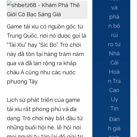
và
phâ
n bổ
Game tài xỉu có nguồn gốc từ
rủi
Trung Quốc, nơi nó được gọi là
ro từ
“Tài Xỉu” hay “Sic Bo”. Trò chơi
Nhà
này đã tồn tại hàng trăm năm
Cái
qua và đã lan rộng ra khắp
Hoà
châu Á cũng như các nước
n Trả
phương Tây.
Cao
Uy
Lịch sử phát triển của game
Tín
tài xỉu rất phong phú và đa
dạng. Trò chơi này bắt đầu từ
Đán
những buổi hội hè, lễ hội nơi
h giá
mọi người tụ tập lại để giải trí.