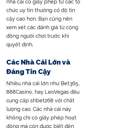
nhà cái có giấy phép từ các tổ
chức uy tín thường có độ tin
cậy cao hơn. Bạn cũng nên
xem xét các đánh giá từ cộng
đồng người chơi trước khi
quyết định.
Các Nhà Cái Lớn và
Đáng Tin Cậy
Nhiều nhà cái lớn như Bet365,
888Casino, hay LeoVegas đều
cung cấp shbet268 với chất
lượng cao. Các nhà cái này
không chỉ có giấy phép hoạt
động mà còn được biết đến