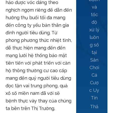
hảo được vóc dáng theo
và
nghịch ngợm riêng để dẫn đến
tốc
hưởng thụ buổi tối đa mang
độ
đến công ty yếu bản thân gia
xử lý
đình người tiêu dùng. Từ
luồn
phong phương thức nhiệt tình,
g số
dễ thực hiện mang đến đến
tại
mạng lưới hệ thống bảo mật
Sân
tiên tiến với phát triển với căn
Chơi
hộ thông thường cư cao cấp
Cá
mang đến quý người tiêu dùng
Cượ
đọc tận vai trung phong, quả
c Uy
xổ số miền nam đã với sẽ
Tín
bệnh thực vày thay của chúng
Thắ
ta bên trên Thị Trường.