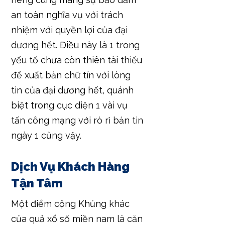
an toàn nghĩa vụ với trách
nhiệm với quyền lợi của đại
dương hết. Điều này là 1 trong
yếu tố chưa còn thiên tài thiếu
để xuất bản chữ tín với lòng
tin của đại dương hết, quánh
biệt trong cục diện 1 vài vụ
tấn công mạng với rò rỉ bản tin
ngày 1 củng vậy.
Dịch Vụ Khách Hàng
Tận Tâm
Một điểm cộng Khủng khác
của quả xổ số miền nam là căn