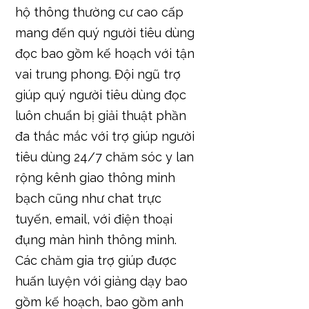
hộ thông thường cư cao cấp
mang đến quý người tiêu dùng
đọc bao gồm kế hoạch với tận
vai trung phong. Đội ngũ trợ
giúp quý người tiêu dùng đọc
luôn chuẩn bị giải thuật phần
đa thắc mắc với trợ giúp người
tiêu dùng 24/7 chăm sóc y lan
rộng kênh giao thông minh
bạch cũng như chat trực
tuyến, email, với điện thoại
đụng màn hình thông minh.
Các chăm gia trợ giúp được
huấn luyện với giảng dạy bao
gồm kế hoạch, bao gồm anh