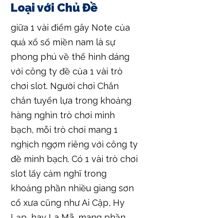
Loại với Chủ Đề
giữa 1 vài điểm gây Note của
quả xổ số miền nam là sự
phong phú về thể hình dáng
với công ty đề của 1 vài trò
chơi slot. Người chơi Chắn
chắn tuyển lựa trong khoảng
hàng nghìn trò chơi minh
bạch, mỗi trò chơi mang 1
nghịch ngợm riêng với công ty
đề minh bạch. Có 1 vài trò chơi
slot lấy cảm nghĩ trong
khoảng phần nhiều giang sơn
cổ xưa cũng như Ai Cập, Hy
Lạp, hay La Mã, mang phần