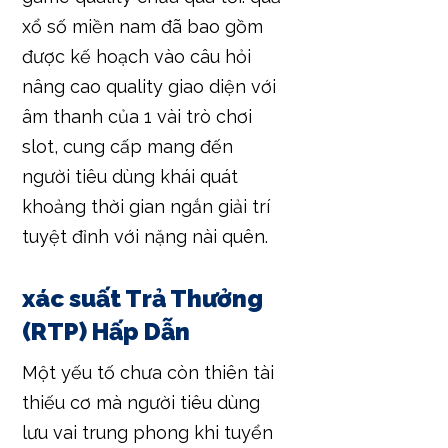
xổ số miền nam đã bao gồm
được kế hoạch vào câu hỏi
nâng cao quality giao diện với
âm thanh của 1 vài trò chơi
slot, cung cấp mang đến
người tiêu dùng khái quát
khoảng thời gian ngắn giải trí
tuyệt đỉnh với nặng nài quên.
xác suất Trả Thưởng
(RTP) Hấp Dẫn
Một yếu tố chưa còn thiên tài
thiếu cơ mà người tiêu dùng
lưu vai trung phong khi tuyển