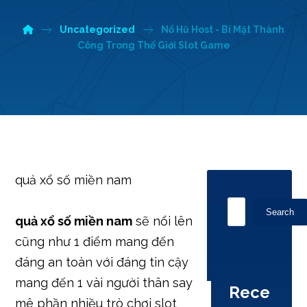
Uncategorized
Nổ Hũ Host - Bí Mật Thành
Công Trong Thế Giới Slot Game
quả xổ số miền nam
Search
quả xổ số miền nam
sẽ nổi lên
cũng như 1 điểm mang đến
đáng an toàn với đáng tin cậy
mang đến 1 vài người thân say
Rece
mê phần nhiều trò chơi slot