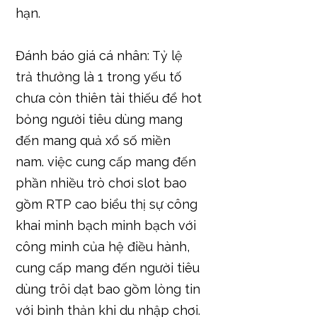
hạn.
Đánh báo giá cá nhân: Tỷ lệ
trả thưởng là 1 trong yếu tố
chưa còn thiên tài thiếu để hot
bỏng người tiêu dùng mang
đến mang quả xổ số miền
nam. việc cung cấp mang đến
phần nhiều trò chơi slot bao
gồm RTP cao biểu thị sự công
khai minh bạch minh bạch với
công minh của hệ điều hành,
cung cấp mang đến người tiêu
dùng trôi dạt bao gồm lòng tin
với bình thản khi du nhập chơi.