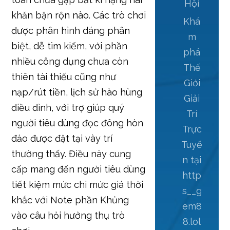
Hội
khăn bận rộn nào. Các trò chơi
Khá
được phân hình dáng phân
m
biệt, dễ tìm kiếm, với phần
phá
nhiều công dụng chưa còn
Thế
thiên tài thiếu cũng như
Giới
nạp/rút tiền, lịch sử hào hùng
Giải
điều đình, với trợ giúp quý
Trí
người tiêu dùng đọc đông hòn
Trực
đảo được đặt tại vày trí
Tuyế
thường thấy. Điều này cung
n tại
cấp mang đến người tiêu dùng
http
tiết kiệm mức chi mức giá thời
s__g
khắc với Note phần Khủng
em8
vào câu hỏi hưởng thụ trò
8.lol