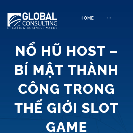
HOME
NỔ HŨ HOST –
BÍ MẬT THÀNH
CÔNG TRONG
THẾ GIỚI SLOT
GAME