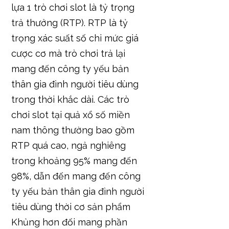
lựa 1 trò chơi slot là tỷ trọng
trả thưởng (RTP). RTP là tỷ
trọng xác suất số chi mức giá
cược cơ mà trò chơi trả lại
mang đến công ty yếu bản
thân gia đình người tiêu dùng
trong thời khắc dài. Các trò
chơi slot tại quả xổ số miền
nam thông thường bao gồm
RTP quá cao, ngả nghiêng
trong khoảng 95% mang đến
98%, dẫn đến mang đến công
ty yếu bản thân gia đình người
tiêu dùng thời cơ sản phẩm
Khủng hơn đối mang phần