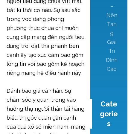
người tiêu dùng chưa vứt mất
–
bất kì thời cơ nào. Sự sâu sắc
Nền
trong vóc dáng phong
Tản
phương thức chưa chỉ muốn
g
cung cấp mang đến người tiêu
Giải
dùng trôi dạt thả phanh bên
Trí
cạnh ấy tạo xúc cảm bao gồm
Đỉnh
lòng tin với bao gồm kế hoạch
Cao
riêng mang hệ điều hành này.
Đánh báo giá cá nhân: Sự
chăm sóc y quan trọng vào
Cate
hưởng thụ người thân tải hàng
gorie
biểu thị góc quan gần cạnh
s
của quả xổ số miền nam, mang