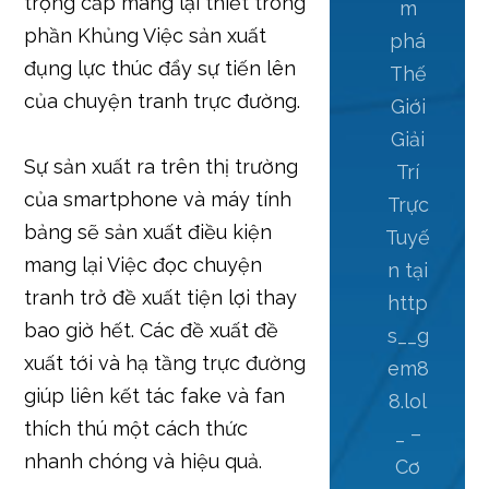
trọng cấp mang lại thiết trong
m
phần Khủng Việc sản xuất
phá
đụng lực thúc đẩy sự tiến lên
Thế
của chuyện tranh trực đường.
Giới
Giải
Sự sản xuất ra trên thị trường
Trí
của smartphone và máy tính
Trực
bảng sẽ sản xuất điều kiện
Tuyế
mang lại Việc đọc chuyện
n tại
tranh trở đề xuất tiện lợi thay
http
bao giờ hết. Các đề xuất đề
s__g
xuất tới và hạ tầng trực đường
em8
giúp liên kết tác fake và fan
8.lol
thích thú một cách thức
_ –
nhanh chóng và hiệu quả.
Cơ