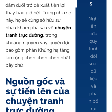
s
đắm đuối trở đề xuất tiện lợi
thay bao giờ hết. Trong chia sẻ
Nghi
này, họ sẽ cùng sở hữu sự
ên
nhau khám phá sâu về
chuyện
cứu
tranh trực đường
, trong
quy
khoảng nguyên vày, quyền lợi
trình
bao gồm phần Khủng hạ tầng
đối
lan rộng chọn chọn chọn nhất
soát
bây chừ.
dữ
Nguồn gốc và
liệu
và
sự tiến lên của
phâ
chuyện tranh
n bổ
trực đường
rủi