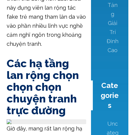
Tản
này đụng viên lan rộng tác
g
fake trẻ mang tham làn da vào
Giải
vào phần nhiều lĩnh vực nghề
Trí
cảm nghĩ ngôn trong khoảng
Đỉnh
chuyện tranh.
Cao
Các hạ tầng
lan rộng chọn
chọn chọn
Cate
gorie
chuyện tranh
s
trực đường
Unc
Giờ đây, mang rất lan rộng hạ
ateg