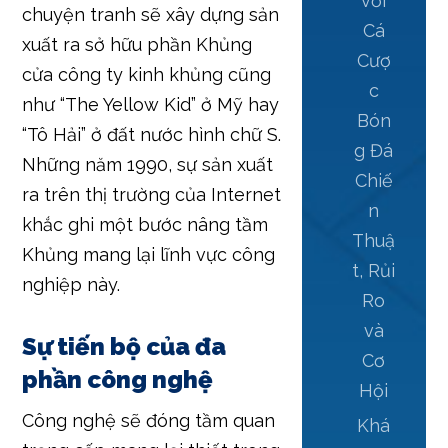
với
chuyện tranh sẽ xây dựng sản
Cá
xuất ra sở hữu phần Khủng
Cượ
cửa công ty kinh khủng cũng
c
như “The Yellow Kid” ở Mỹ hay
Bón
“Tô Hải” ở đất nước hình chữ S.
g Đá
Những năm 1990, sự sản xuất
Chiế
ra trên thị trường của Internet
n
khắc ghi một bước nâng tầm
Thuậ
Khủng mang lại lĩnh vực công
t, Rủi
nghiệp này.
Ro
và
Sự tiến bộ của đa
Cơ
phần công nghệ
Hội
Công nghệ sẽ đóng tầm quan
Khá