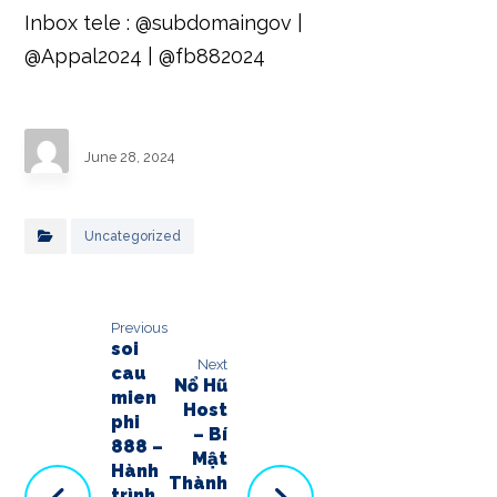
Inbox tele : @subdomaingov |
@Appal2024 | @fb882024
June 28, 2024
Uncategorized
Previous
soi
Next
cau
Nổ Hũ
mien
Host
phi
– Bí
888 –
Mật
Hành
Thành
trình