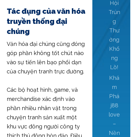
Hội
Tác đụng của văn hóa
Trún
truyền thống đại
g
chúng
Thư
ởng
Văn hóa đại chúng cũng đóng
Khổ
góp phần không tốt chút nào
ng
vào sự tiến lên bạo phổi dạn
Lồ!
của chuyện tranh trực đường.
Khá
m
Các bộ hoạt hình, game, và
Phá
merchandise xác định vào
j88
phần nhiều nhân vật trong
love
chuyện tranh sản xuất một
–
khu vực đông người công ty
Nền
thích thú đông hòn đảo. Điều