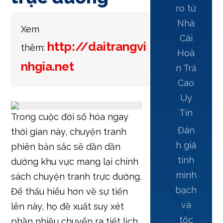
ro từ
Nhà
Xem
Cái
http://daitrangvi
thêm:
Hoà
nhgia.net
n Trả
Cao
Uy
Tín
Trong cuộc đời số hóa ngay
Đán
thời gian này, chuyện tranh
h giá
phiên bản sắc sẽ dần dần
tính
dường khu vực mang lại chính
minh
sách chuyện tranh trực đường.
bạch
Để thấu hiểu hơn về sự tiến
và
lên này, họ đề xuất suy xét
tốc
phần nhiều chuyển ra tiết lịch