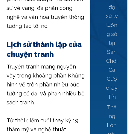
độ
sử vẻ vang, đa phần công
xử lý
nghệ và văn hóa truyền thống
luồn
tương tác tới nó.
g số
tại
Lịch sử thành lập của
Sân
chuyện tranh
Chơi
Truyện tranh mang nguyên
Cá
vày trong khoảng phần Khủng
Cượ
hình vẽ trên phần nhiều bức
c Uy
tường cổ đại và phần nhiều bộ
Tín
sách tranh.
Thắ
ng
Từ thời điểm cuối thay kỷ 19,
Lớn
thẩm mỹ và nghệ thuật