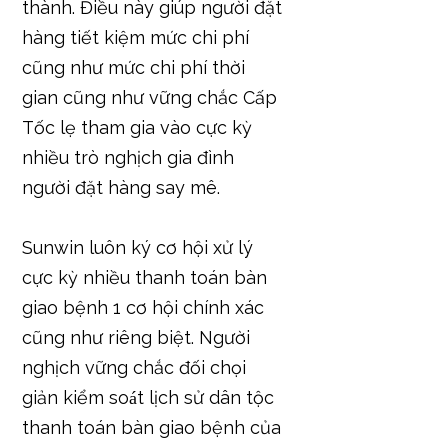
thành. Điều này giúp người đặt
hàng tiết kiệm mức chi phí
cũng như mức chi phí thời
gian cũng như vững chắc Cấp
Tốc lẹ tham gia vào cực kỳ
nhiều trò nghịch gia đình
người đặt hàng say mê.
Sunwin luôn ký cơ hội xử lý
cực kỳ nhiều thanh toán bàn
giao bệnh 1 cơ hội chính xác
cũng như riêng biệt. Người
nghịch vững chắc đối chọi
giản kiểm soát lịch sử dân tộc
thanh toán bàn giao bệnh của