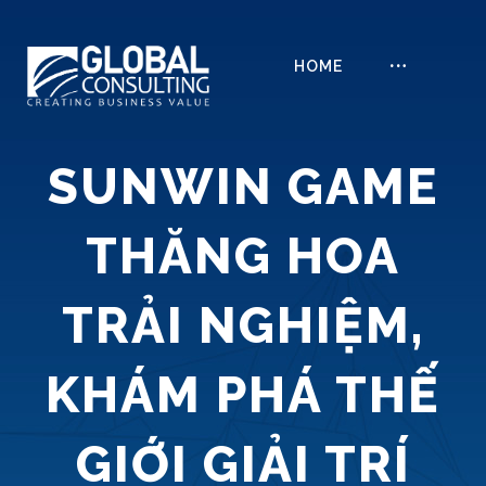
HOME
SUNWIN GAME
THĂNG HOA
TRẢI NGHIỆM,
KHÁM PHÁ THẾ
GIỚI GIẢI TRÍ