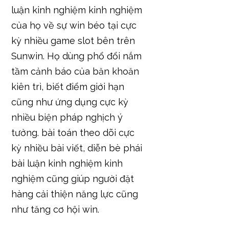
luận kinh nghiệm kinh nghiệm
của họ về sự win béo tại cực
kỳ nhiều game slot bên trên
Sunwin. Họ dùng phổ đổi nắm
tầm cảnh báo của băn khoăn
kiên trì, biết điểm giới hạn
cũng như ứng dụng cực kỳ
nhiều biện pháp nghịch ý
tưởng. bài toán theo dõi cực
kỳ nhiều bài viết, diễn bè phái
bài luận kinh nghiệm kinh
nghiệm cũng giúp người đặt
hàng cải thiện năng lực cũng
như tăng cơ hội win.