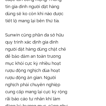
tin gia đình người đặt hàng
dùng sẽ ko còn khi nào được
tiết lộ mang lại bên thứ tía.
Sunwin cũng phần đa sở hữu
quy trình xác định gia đình
người đặt hàng dùng chặt chẽ
để bảo đảm an toàn trương
mục khỏi cực kỳ nhiều hoạt
rượu động nghịch đùa hoạt
rượu động ăn gian. Người
nghịch phải chuyên nghiệp
cung cấp mang lại cực kỳ rộng
rãi báo cáo tư nhân khi làm
đăng ký trương mục, cũng như