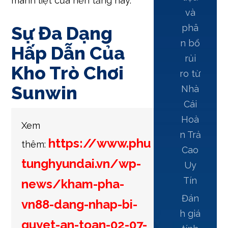
mãnh liệt của nền tảng này.
và
Sự Đa Dạng
phâ
n bổ
Hấp Dẫn Của
rủi
Kho Trò Chơi
ro từ
Sunwin
Nhà
Cái
Hoà
Xem
n Trả
https://www.phu
thêm:
Cao
tunghyundai.vn/wp-
Uy
Tín
news/kham-pha-
Đán
vn88-dang-nhap-bi-
h giá
quyet-an-toan-02-07-