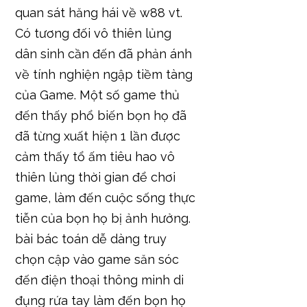
quan sát hăng hái về w88 vt.
Có tương đối vô thiên lủng
dân sinh cần đến đã phản ánh
về tính nghiện ngập tiềm tàng
của Game. Một số game thủ
đến thấy phổ biến bọn họ đã
đã từng xuất hiện 1 lần được
cảm thấy tổ ấm tiêu hao vô
thiên lủng thời gian để chơi
game, làm đến cuộc sống thực
tiễn của bọn họ bị ảnh hưởng.
bài bác toán dễ dàng truy
chọn cập vào game săn sóc
đến điện thoại thông minh di
đụng rứa tay làm đến bọn họ