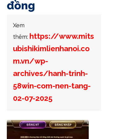
đồng
Xem
https://www.mits
thêm:
ubishikimlienhanoi.co
m.vn/wp-
archives/hanh-trinh-
58win-com-nen-tang-
02-07-2025