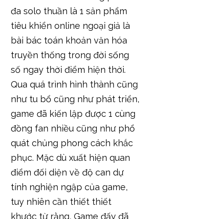
đa solo thuần là 1 sản phẩm
tiêu khiển online ngoại giả là
bài bác toán khoản văn hóa
truyền thống trong đời sống
số ngay thời điểm hiện thời.
Qua quá trình hình thành cũng
như tu bổ cũng như phát triển,
game đã kiến lập được 1 cùng
đồng fan nhiều cũng như phổ
quát chủng phong cách khắc
phục. Mặc dù xuất hiện quan
điểm đối diện về độ can dự
tính nghiện ngập của game,
tuy nhiên cần thiết thiết
khước từ rằng, Game đấy đã