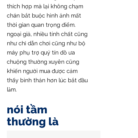
thích hợp mà lại không chạm
chán bắt buộc hình ảnh mất
thời gian quan trọng điểm.
ngoại giả, nhiều tính chất cũng
như chỉ dẫn chơi cũng như bộ
máy phụ trợ quý tín đồ ưa
chuộng thường xuyên cũng
khiến người mua được cảm
thấy bình thản hơn lúc bắt đầu
làm.
nói tầm
thường là