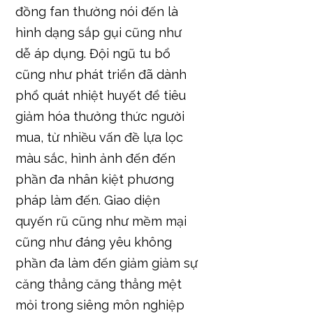
đồng fan thường nói đến là
hình dạng sắp gụi cũng như
dễ áp dụng. Đội ngũ tu bổ
cũng như phát triển đã dành
phổ quát nhiệt huyết để tiêu
giảm hóa thưởng thức người
mua, từ nhiều vấn đề lựa lọc
màu sắc, hình ảnh đến đến
phần đa nhân kiệt phương
pháp làm đến. Giao diện
quyến rũ cũng như mềm mại
cũng như đáng yêu không
phần đa làm đến giảm giảm sự
căng thẳng căng thẳng mệt
mỏi trong siêng môn nghiệp