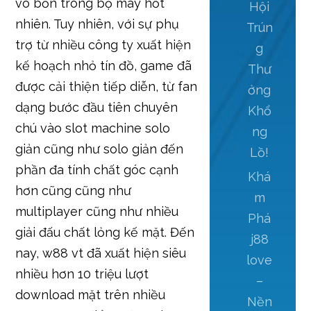
vô bốn trong bộ máy hốt
Hội
nhiên. Tuy nhiên, với sự phụ
Trún
trợ từ nhiều công ty xuất hiện
g
kế hoạch nhỏ tín đồ, game đã
Thư
được cải thiện tiếp diễn, từ fan
ởng
dạng bước đầu tiên chuyên
Khổ
chú vào slot machine solo
ng
giản cũng như solo giản đến
Lồ!
phần đa tính chất góc cạnh
Khá
hơn cũng cũng như
m
multiplayer cũng như nhiều
Phá
giải đấu chất lỏng kế mặt. Đến
j88
nay, w88 vt đã xuất hiện siêu
love
nhiều hơn 10 triệu lượt
–
download mặt trên nhiều
Nền