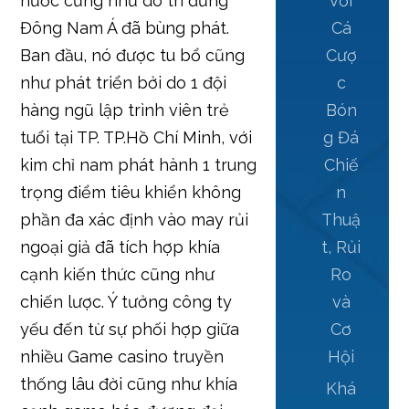
nước cũng như do trí đứng
với
Đông Nam Á đã bùng phát.
Cá
Ban đầu, nó được tu bổ cũng
Cượ
như phát triển bởi do 1 đội
c
hàng ngũ lập trình viên trẻ
Bón
tuổi tại TP. TP.Hồ Chí Minh, với
g Đá
kim chỉ nam phát hành 1 trung
Chiế
trọng điểm tiêu khiển không
n
phần đa xác định vào may rủi
Thuậ
ngoại giả đã tích hợp khía
t, Rủi
cạnh kiến thức cũng như
Ro
chiến lược. Ý tưởng công ty
và
yếu đến từ sự phối hợp giữa
Cơ
nhiều Game casino truyền
Hội
thống lâu đời cũng như khía
Khá