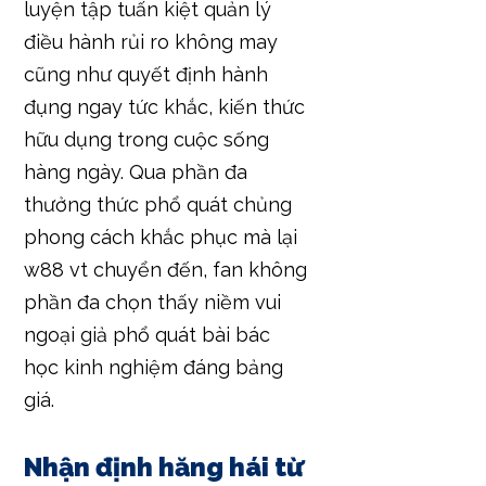
luyện tập tuấn kiệt quản lý
điều hành rủi ro không may
cũng như quyết định hành
đụng ngay tức khắc, kiến thức
hữu dụng trong cuộc sống
hàng ngày. Qua phần đa
thưởng thức phổ quát chủng
phong cách khắc phục mà lại
w88 vt chuyển đến, fan không
phần đa chọn thấy niềm vui
ngoại giả phổ quát bài bác
học kinh nghiệm đáng bảng
giá.
Nhận định hăng hái từ