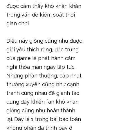
được cảm thấy khó khăn khăn
trong vấn đề kiểm soát thời
gian chơi.
Điều này giống cũng như được
giải yêu thích rằng, đặc trưng
của game là phát hành cảm
nghĩ thỏa mãn ngay lập tức.
Những phần thưởng, cập nhật
thường xuyên cũng như cạnh
tranh cùng nhau để giành tác
dụng đấy khiến fan khó khăn
giống cũng như hoàn thành
lại. Đây là 1 trong bài bác toán
không phần đa trình bày ở