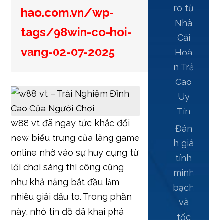
ro từ
hao.com.vn/wp-
Nhà
tags/98win-co-hoi-
Cái
vang-02-07-2025
Hoà
n Trả
Cao
Uy
Tín
w88 vt đã ngay tức khắc đổi
Đán
new biểu trưng của làng game
h giá
online nhờ vào sự huy đụng từ
tính
lối chơi sáng thi công cũng
minh
như khả năng bắt đầu làm
bạch
nhiều giải đấu to. Trong phần
và
này, nhỏ tín đồ đã khai phá
tốc