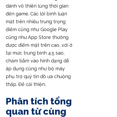
dành vô thiên lủng thời gian
đến game. Các lời bình luận
mặt trên nhiều trung trọng
điểm cũng như Google Play
cũng như App Store thường
được điểm mặt trên cao, với ở
tại mức trung bình 4.5 sao,
chăm bẵm vào hình dạng dễ
áp dụng cũng như bộ máy
phụ trợ quý tín đồ ưa chuộng
thấp. Để cải thiện,
Phân tích tổng
quan từ cùng